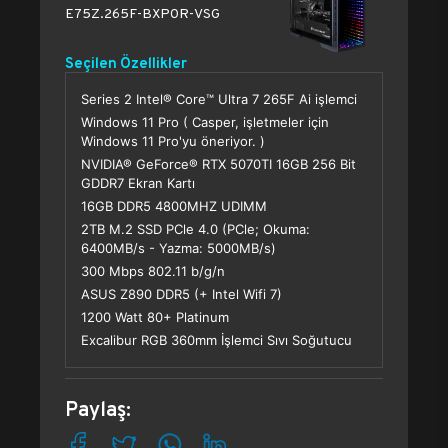
E75Z.265F-BXP0R-VSG
Seçilen Özellikler
Series 2 Intel® Core™ Ultra 7 265F Ai işlemci
Windows 11 Pro ( Casper, işletmeler için
Windows 11 Pro'yu öneriyor. )
NVIDIA® GeForce® RTX 5070TI 16GB 256 Bit
GDDR7 Ekran Kartı
16GB DDR5 4800MHZ UDIMM
2TB M.2 SSD PCle 4.0 (PCle; Okuma:
6400MB/s - Yazma: 5000MB/s)
300 Mbps 802.11 b/g/n
ASUS Z890 DDR5 (+ Intel Wifi 7)
1200 Watt 80+ Platinum
Excalibur RGB 360mm İşlemci Sıvı Soğutucu
Paylaş: