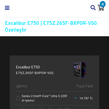
0
Excalibur E750 | E75Z.265F-BXP0R-VSG
Özelleştir
Excalibur E750
E75Z.265F-BXP0R-VSG
Özelleşt
Excalibur E750
E75Z.265F-BXP0R-VSG
İşlemci
Fiyat Farkı
Series 2 Intel® Core™ Ultra 5 225F
14.787 TL
Ai işlemci