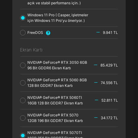
açık ve stabil performans için. )
Windows 11 Pro ( Casper, işletmeler
için Windows 11 Pro'yu öneriyor. )
FreeDOS
9.941 TL
Ekran Kartı
NVIDIA® GeForce® RTX 3050 6GB
85.429 TL
96 Bit GDDR6 Ekran Kartı
NVIDIA® GeForce® RTX 5060 8GB
74.556 TL
128 Bit GDDR7 Ekran Kartı
NVIDIA® GeForce® RTX 5060TI
52.811 TL
16GB 128 Bit GDDR7 Ekran Kartı
NVIDIA® GeForce® RTX 5070
34.172 TL
12GB 196 Bit GDDR7 Ekran Kartı
NVIDIA® GeForce® RTX 5070TI