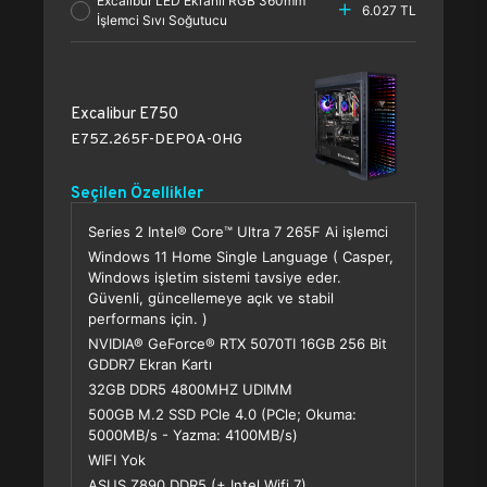
Excalibur LED Ekranlı RGB 360mm
6.027 TL
İşlemci Sıvı Soğutucu
Excalibur E750
E75Z.265F-DEP0A-0HG
Seçilen Özellikler
Series 2 Intel® Core™ Ultra 7 265F Ai işlemci
Windows 11 Home Single Language ( Casper,
Windows işletim sistemi tavsiye eder.
Güvenli, güncellemeye açık ve stabil
performans için. )
NVIDIA® GeForce® RTX 5070TI 16GB 256 Bit
GDDR7 Ekran Kartı
32GB DDR5 4800MHZ UDIMM
500GB M.2 SSD PCle 4.0 (PCle; Okuma:
5000MB/s - Yazma: 4100MB/s)
WIFI Yok
ASUS Z890 DDR5 (+ Intel Wifi 7)