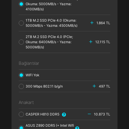
Okuma: 5000MB/s - Yazma:
4100MB/s)
1TB M.2 SSD PCle 4.0 (Okuma:
1.864 TL
5000MB/s - Yazma: 4500MB/s)
2TB M.2 SSD PCle 4.0 (PCle;
Okuma: 6400MB/s - Yazma:
12.115 TL
5000MB/s)
Bağlantılar
WIFI Yok
300 Mbps 802.11 b/g/n
497 TL
Anakart
CASPER H810 DDR5
10.873 TL
ASUS Z890 DDR5 (+ Intel Wifi