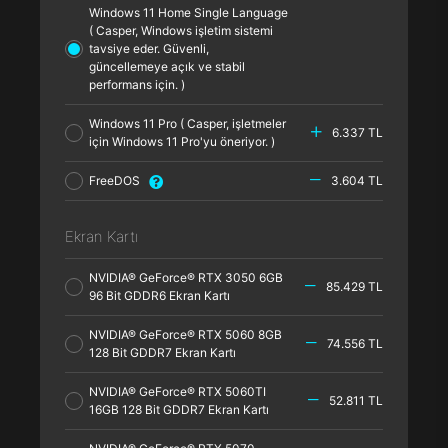
Windows 11 Home Single Language
( Casper, Windows işletim sistemi
tavsiye eder. Güvenli,
güncellemeye açık ve stabil
performans için. )
Windows 11 Pro ( Casper, işletmeler
6.337 TL
için Windows 11 Pro'yu öneriyor. )
FreeDOS
3.604 TL
Ekran Kartı
NVIDIA® GeForce® RTX 3050 6GB
85.429 TL
96 Bit GDDR6 Ekran Kartı
NVIDIA® GeForce® RTX 5060 8GB
74.556 TL
128 Bit GDDR7 Ekran Kartı
NVIDIA® GeForce® RTX 5060TI
52.811 TL
16GB 128 Bit GDDR7 Ekran Kartı