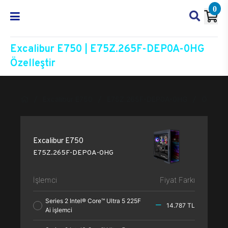
0
Excalibur E750 | E75Z.265F-DEP0A-0HG
Özelleştir
Excalibur E750
E75Z.265F-DEP0A-0HG
Özelleşt
Excalibur E750
E75Z.265F-DEP0A-0HG
İşlemci
Fiyat Farkı
Series 2 Intel® Core™ Ultra 5 225F
14.787 TL
Ai işlemci