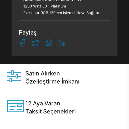
1200 Watt 80+ Platinum
Excalibur RGB 120mm İşlemci Hava Soğutucu
Paylaş:
Satın Alırken
Özelleştirme İmkanı
Casper ürünlerini satın alırken ihtiyacınıza göre
özelleştirebilirsiniz.
12 Aya Varan
Taksit Seçenekleri
Anlaşmalı kredi kartlarına 12 aya varan taksit seçenekleri
Casper'da.