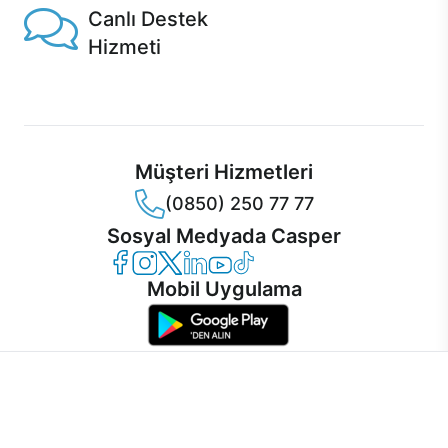
Canlı Destek
Hizmeti
Ürünlerinizle ilgili Casper Canlı Destek hizmeti her daim
sizinle.
Müşteri Hizmetleri
(0850) 250 77 77
Sosyal Medyada Casper
Casper Facebook
Casper Instagram
Casper Twitter
Casper LinkedIn
Casper YouTube
Casper TikTok
Mobil Uygulama
İnternet sitemizden en verimli şekilde faydalanabilmeniz ve
kullanıcı deneyimini geliştirebilmek için internet sitemizde
© 2021 - 2026 Casper Bilgisayar Sistemleri A.Ş. Tüm Hakları Saklıdır
çerezler kullanılmaktadır. Çerez kullanımını kabul edebilir,
KVKK