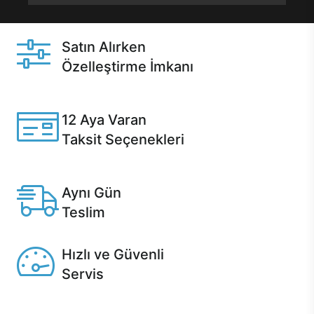
Satın Alırken
Özelleştirme İmkanı
Casper ürünlerini satın alırken ihtiyacınıza göre
özelleştirebilirsiniz.
12 Aya Varan
Taksit Seçenekleri
Anlaşmalı kredi kartlarına 12 aya varan taksit seçenekleri
Casper'da.
Aynı Gün
Teslim
Seçili ürünlerde Aynı Gün Teslim!
Hızlı ve Güvenli
Servis
1 Saatte servis, Jet servis ve Turbo servis seçenekleri
Casper'da!