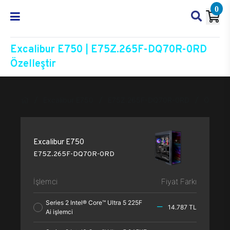
0
Excalibur E750 | E75Z.265F-DQ70R-0RD
Özelleştir
Excalibur E750
E75Z.265F-DQ70R-0RD
Özelleşt
Excalibur E750
E75Z.265F-DQ70R-0RD
İşlemci
Fiyat Farkı
Series 2 Intel® Core™ Ultra 5 225F
14.787 TL
Ai işlemci