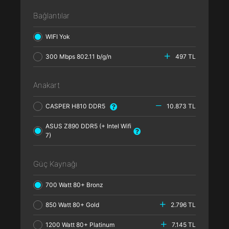
Bağlantılar
WIFI Yok
300 Mbps 802.11 b/g/n
497 TL
Anakart
CASPER H810 DDR5
10.873 TL
ASUS Z890 DDR5 (+ Intel Wifi
7)
Güç Kaynağı
700 Watt 80+ Bronz
850 Watt 80+ Gold
2.796 TL
1200 Watt 80+ Platinum
7.145 TL