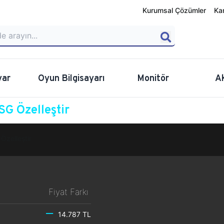
Kurumsal Çözümler
Ka
yar
Oyun Bilgisayarı
Monitör
A
G Özelleştir
Özelleştir
Fiyat Farkı
14.787 TL