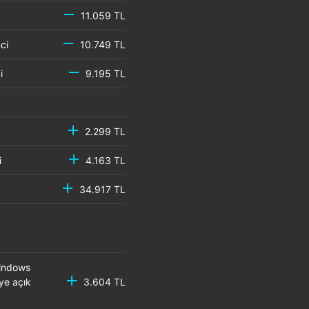
11.059 TL
emci
10.749 TL
mci
9.195 TL
2.299 TL
mci
4.163 TL
34.917 TL
Windows
ye açık
3.604 TL