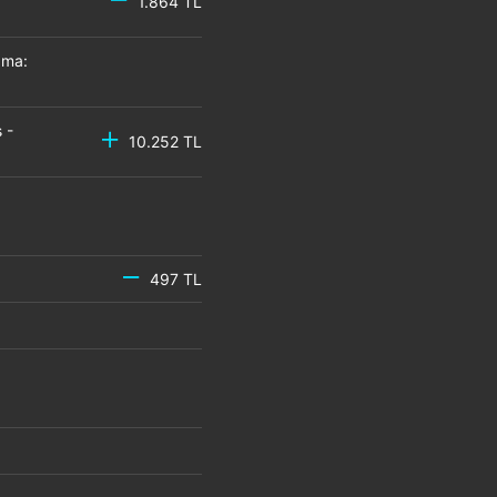
1.864 TL
zma:
 -
10.252 TL
497 TL