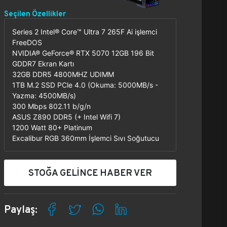
Seçilen Özellikler
Series 2 Intel® Core™ Ultra 7 265F Ai işlemci
FreeDOS
NVIDIA® GeForce® RTX 5070 12GB 196 Bit
GDDR7 Ekran Kartı
32GB DDR5 4800MHZ UDIMM
1TB M.2 SSD PCle 4.0 (Okuma: 5000MB/s -
Yazma: 4500MB/s)
300 Mbps 802.11 b/g/n
ASUS Z890 DDR5 (+ Intel Wifi 7)
1200 Watt 80+ Platinum
Excalibur RGB 360mm İşlemci Sıvı Soğutucu
STOĞA GELİNCE HABER VER
Paylaş: