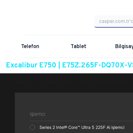
Telefon
Tablet
Bilgisa
Excalibur E750 | E75Z.265F-DQ70X-VS
Anasayfa
Excalibur E750
E75Z.265F-DQ70X-VSG
İşlemci
Series 2 Intel® Core™ Ultra 5 225F Ai işlemci