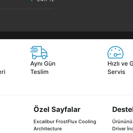
Aynı Gün
Hızlı ve 
ri
Teslim
Servis
2 aya varan
Seçili ürünlerde Aynı Gün Teslim!
1 Saatte servis,
.
seçenekleri Ca
Özel Sayfalar
Deste
Excalibur FrostFlux Cooling
Ürününüz
Architecture
Driver İn