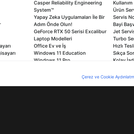
Casper Reliability Engineering
Kullanım 
System™
Ürün Serv
Yapay Zeka Uygulamaları İle Bir
Servis No
r
Adım Önde Olun!
Bayi Baş
GeForce RTX 50 Serisi Excalibur
Jet Servi
Laptop Modelleri
Turbo Se
ayarı
Office Ev ve İş
Hızlı Tes
isayarı
Windows 11 Education
Sıkça Sor
Windows 11 Pro
Kolay İad
Windows 11
Müşteri H
nıcı deneyimini geliştirebilmek için internet sitemizde çerezler kullan
Microsoft Copilot
Yedek Pa
z. Çerezler hakkında detaylı bilgi almak için
Çerez ve Cookie Aydınlatm
Excalibur Duvar Kağıtları
Logo ve 
rme
Nirvana Duvar Kağıtları
Yasal Ger
lıdır
KVKK
Çerez Politikası
Bilgi Güvenliği
Bi