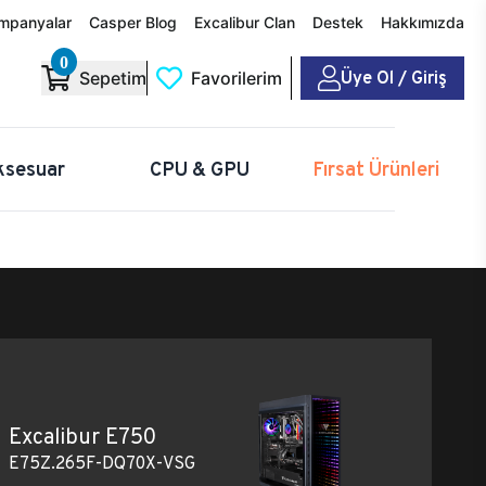
mpanyalar
Casper Blog
Excalibur Clan
Destek
Hakkımızda
0
Üye Ol / Giriş
Sepetim
Favorilerim
ksesuar
CPU & GPU
Fırsat Ürünleri
Excalibur E750
E75Z.265F-DQ70X-VSG