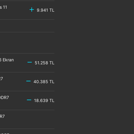
s 11
9.941 TL
6 Ekran
51.258 TL
R7
40.385 TL
DDR7
18.639 TL
DR7