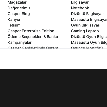
Mağazalar
Bilgisayar
Değerlerimiz
Notebook
Casper Blog
Dizüstü Bilgisayar
Kariyer
Masaüstü Bilgisaya
İletişim
Oyun Bilgisayarı
Casper Enterprise Edition
Gaming Laptop
Ödeme Seçenekleri & Banka
Dizüstü Oyun Bilgis
Kampanyaları
Masaüstü Oyun Bilg
Casper Genişletilmiş Garanti
Oyuncu Monitörü
Paketi
All In One Bilgisayar
İnternet sitemizden en verimli şekilde faydalanabilmeniz ve kulla
Ömür Boyu Performans Garantisi
Mini Pc Bilgisayar
edebilir, ayarlarınızdan çerezleri silebilir veya engelleyebilirsini
Kampanyalar
Bilgisayar Özelleşti
Kurumsal Çözümler
© 2021 - 2026 Casper Bilgisayar Sistemleri A.Ş. Tüm Hakları Sak