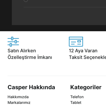
Satın Alırken
12 Aya Varan
Özelleştirme İmkanı
Taksit Seçenekle
Casper ürünlerini satın alırken ihtiyacınıza
Anlaşmalı kredi kartlarına 1
göre özelleştirebilirsiniz.
taksit seçenekleri Casper'da
Casper Hakkında
Kategoriler
Hakkımızda
Telefon
Markalarımız
Tablet