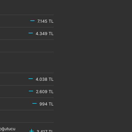
7.145 TL
4.349 TL
4.038 TL
2.609 TL
994 TL
Soğutucu
3.417 TL