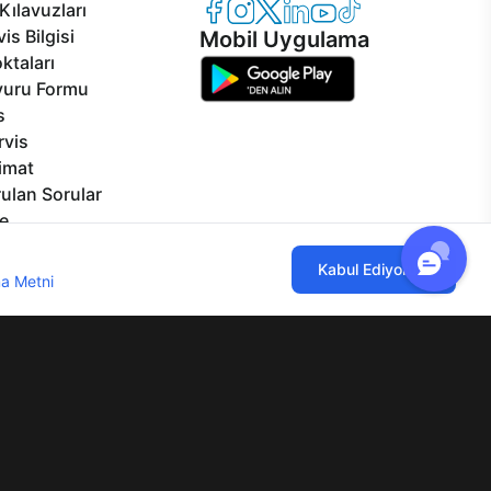
Casper Facebook
Casper Instagram
Casper Twitter
Casper LinkedIn
Casper YouTube
Casper TikTok
Kılavuzları
is Bilgisi
Mobil Uygulama
ktaları
vuru Formu
s
rvis
limat
ulan Sorular
e
izmetleri
ılmaktadır. Çerez kullanımını kabul
Kabul Ediyorum
rçalar
a Metni
'ni incelemenizi rica ederiz.
Görseller
eklilikler
lgi Toplumu Hizmetleri
Mesafeli Satış Sözleşmesi
Aydınlatma Metni