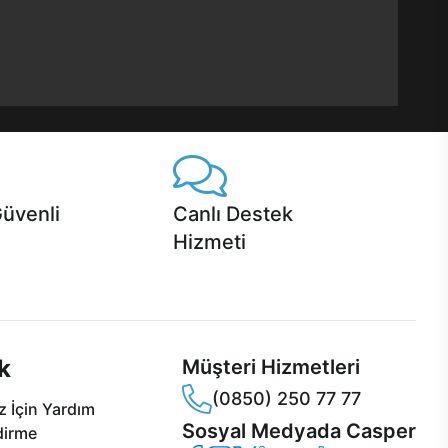
Güvenli
Canlı Destek
Hizmeti
 Jet servis ve Turbo servis
Ürünlerinizle ilgili Casper Canlı Destek
sper'da!
hizmeti her daim sizinle.
k
Müşteri Hizmetleri
(0850) 250 77 77
 İçin Yardım
Sosyal Medyada Casper
dirme