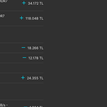
GDDR7
34.172 TL
DR7
118.048 TL
18.266 TL
12.178 TL
24.355 TL
B/s -