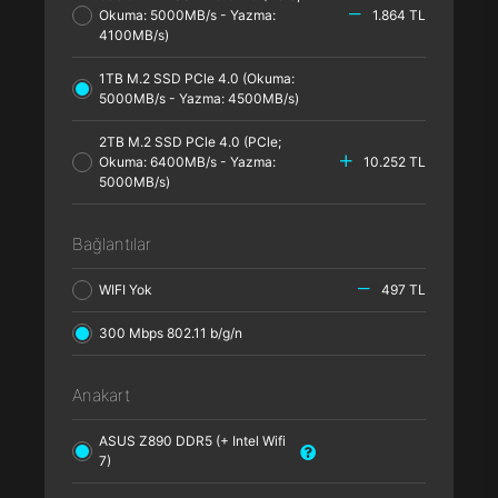
Okuma: 5000MB/s - Yazma:
1.864 TL
4100MB/s)
1TB M.2 SSD PCle 4.0 (Okuma:
5000MB/s - Yazma: 4500MB/s)
2TB M.2 SSD PCle 4.0 (PCle;
Okuma: 6400MB/s - Yazma:
10.252 TL
5000MB/s)
Bağlantılar
WIFI Yok
497 TL
300 Mbps 802.11 b/g/n
Anakart
ASUS Z890 DDR5 (+ Intel Wifi
7)