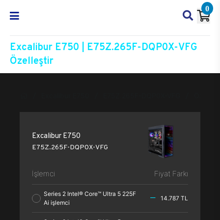
0
Excalibur E750 | E75Z.265F-DQP0X-VFG
Özelleştir
Excalibur E750
E75Z.265F-DQP0X-VFG
Özelleşt
Excalibur E750
E75Z.265F-DQP0X-VFG
İşlemci
Fiyat Farkı
Series 2 Intel® Core™ Ultra 5 225F
14.787 TL
Ai işlemci