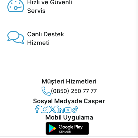
Hızlı ve Güvenli
Servis
1 Saatte servis, Jet servis ve Turbo servis seçenekleri
Casper'da!
Canlı Destek
Hizmeti
Ürünlerinizle ilgili Casper Canlı Destek hizmeti her daim
sizinle.
Müşteri Hizmetleri
(0850) 250 77 77
Sosyal Medyada Casper
Casper Facebook
Casper Instagram
Casper Twitter
Casper LinkedIn
Casper YouTube
Casper TikTok
Mobil Uygulama