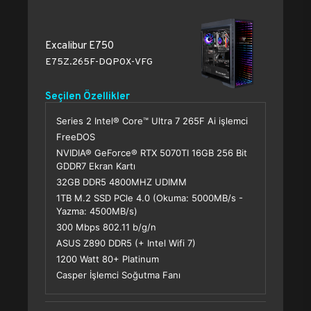
Excalibur E750
E75Z.265F-DQP0X-VFG
Seçilen Özellikler
Series 2 Intel® Core™ Ultra 7 265F Ai işlemci
FreeDOS
NVIDIA® GeForce® RTX 5070TI 16GB 256 Bit
GDDR7 Ekran Kartı
32GB DDR5 4800MHZ UDIMM
1TB M.2 SSD PCle 4.0 (Okuma: 5000MB/s -
Yazma: 4500MB/s)
300 Mbps 802.11 b/g/n
ASUS Z890 DDR5 (+ Intel Wifi 7)
1200 Watt 80+ Platinum
Casper İşlemci Soğutma Fanı