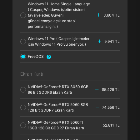
Windows 11 Home Single Language
( Casper, Windows işletim sistemi
tavsiye eder. Güvenli,
3.604 TL
güncellemeye açık ve stabil
performans için. )
Windows 11 Pro ( Casper, işletmeler
9.941 TL
için Windows 11 Pro'yu öneriyor. )
FreeDOS
Ekran Kartı
NVIDIA® GeForce® RTX 3050 6GB
85.429 TL
96 Bit GDDR6 Ekran Kartı
NVIDIA® GeForce® RTX 5060 8GB
74.556 TL
128 Bit GDDR7 Ekran Kartı
NVIDIA® GeForce® RTX 5060TI
52.811 TL
16GB 128 Bit GDDR7 Ekran Kartı