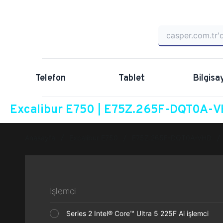
Telefon
Tablet
Bilgisa
Excalibur E750 | E75Z.265F-DQT0A-VH
Anasayfa
Excalibur E750
E75Z.265F-DQT0A-VHD
İşlemci
Series 2 Intel® Core™ Ultra 5 225F Ai işlemci