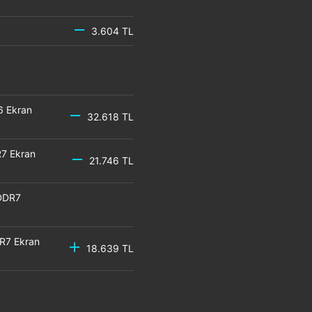
3.604 TL
6 Ekran
32.618 TL
7 Ekran
21.746 TL
DDR7
R7 Ekran
18.639 TL