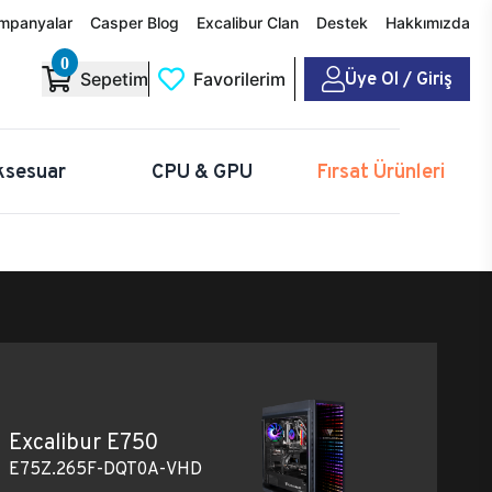
mpanyalar
Casper Blog
Excalibur Clan
Destek
Hakkımızda
0
Üye Ol / Giriş
Sepetim
Favorilerim
ksesuar
CPU & GPU
Fırsat Ürünleri
Excalibur E750
E75Z.265F-DQT0A-VHD