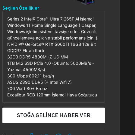
Seçilen Özellikler
Series 2 Intel® Core™ Ultra 7 265F Ai işlemci
Windows 11 Home Single Language ( Casper,
Windows işletim sistemi tavsiye eder. Güvenli,
güncellemeye açık ve stabil performans için. )
NVIDIA® GeForce® RTX 5060TI 16GB 128 Bit
GDDR7 Ekran Kartı
32GB DDR5 4800MHZ UDIMM
1TB M.2 SSD PCle 4.0 (Okuma: 5000MB/s -
Yazma: 4500MB/s)
300 Mbps 802.11 b/g/n
ASUS Z890 DDR5 (+ Intel Wifi 7)
700 Watt 80+ Bronz
Excalibur RGB 120mm İşlemci Hava Soğutucu
STOĞA GELİNCE HABER VER