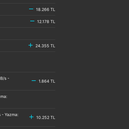
18.266 TL
12.178 TL
24.355 TL
B/s -
1.864 TL
zma:
 - Yazma:
10.252 TL