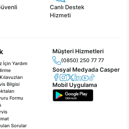
Güvenli
Canlı Destek
Hizmeti
 Jet servis ve Turbo servis
Ürünlerinizle ilgili Casper Canlı Destek
sper'da!
hizmeti her daim sizinle.
k
Müşteri Hizmetleri
(0850) 250 77 77
 İçin Yardım
Sosyal Medyada Casper
dirme
Casper Facebook
Casper Instagram
Casper Twitter
Casper LinkedIn
Casper YouTube
Casper TikTok
Kılavuzları
is Bilgisi
Mobil Uygulama
ktaları
vuru Formu
s
rvis
limat
ulan Sorular