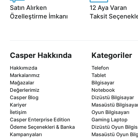
Satın Alırken
12 Aya Varan
Özelleştirme İmkanı
Taksit Seçenekle
Casper ürünlerini satın alırken ihtiyacınıza
Anlaşmalı kredi kartlarına 1
göre özelleştirebilirsiniz.
taksit seçenekleri Casper'da
Casper Hakkında
Kategoriler
Hakkımızda
Telefon
Markalarımız
Tablet
Mağazalar
Bilgisayar
Değerlerimiz
Notebook
Casper Blog
Dizüstü Bilgisayar
Kariyer
Masaüstü Bilgisaya
İletişim
Oyun Bilgisayarı
Casper Enterprise Edition
Gaming Laptop
Ödeme Seçenekleri & Banka
Dizüstü Oyun Bilgis
Kampanyaları
Masaüstü Oyun Bilg