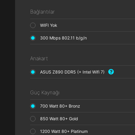
Bağlantılar
WIFI Yok
300 Mbps 802.11 b/g/n
Anakart
ASUS Z890 DDR5 (+ Intel Wifi 7)
Güç Kaynağı
700 Watt 80+ Bronz
850 Watt 80+ Gold
1200 Watt 80+ Platinum