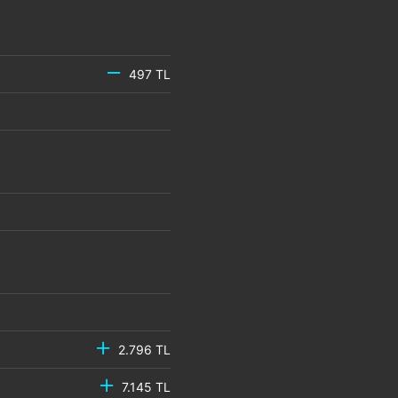
497 TL
2.796 TL
7.145 TL