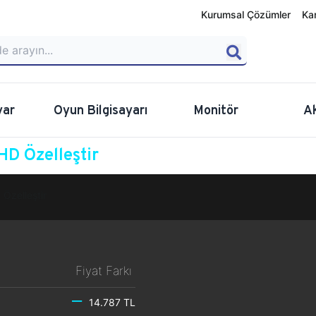
Kurumsal Çözümler
Ka
yar
Oyun Bilgisayarı
Monitör
A
D Özelleştir
Özelleştir
Fiyat Farkı
14.787 TL