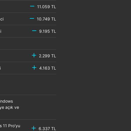
11.059 TL
emci
10.749 TL
mci
9.195 TL
2.299 TL
mci
4.163 TL
Windows
eye açık ve
s 11 Pro'yu
6.337 TL