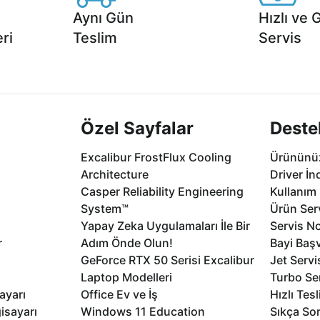
Aynı Gün
Hızlı ve 
ri
Teslim
Servis
2 aya varan
Seçili ürünlerde Aynı Gün Teslim!
1 Saatte servis,
.
seçenekleri Ca
Özel Sayfalar
Deste
Excalibur FrostFlux Cooling
Ürününüz
Architecture
Driver İn
Casper Reliability Engineering
Kullanım 
System™
Ürün Serv
Yapay Zeka Uygulamaları İle Bir
Servis No
r
Adım Önde Olun!
Bayi Baş
GeForce RTX 50 Serisi Excalibur
Jet Servi
Laptop Modelleri
Turbo Se
ayarı
Office Ev ve İş
Hızlı Tes
isayarı
Windows 11 Education
Sıkça Sor