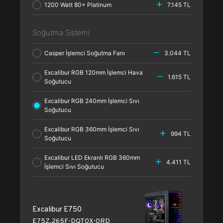
1200 Watt 80+ Platinum
7.145 TL
Soğutma Sistemi
Casper İşlemci Soğutma Fanı
3.044 TL
Excalibur RGB 120mm İşlemci Hava
1.615 TL
Soğutucu
Excalibur RGB 240mm İşlemci Sıvı
Soğutucu
Excalibur RGB 360mm İşlemci Sıvı
994 TL
Soğutucu
Excalibur LED Ekranlı RGB 360mm
4.411 TL
İşlemci Sıvı Soğutucu
Excalibur E750
E75Z.265F-DQT0X-0RD