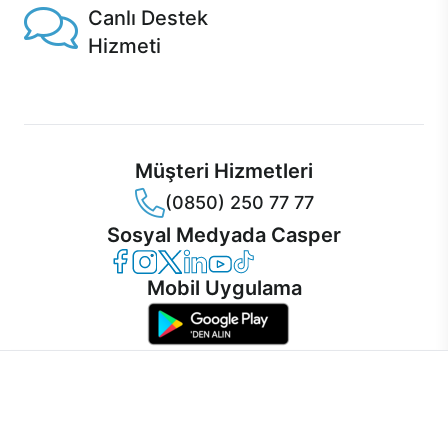
Canlı Destek
Hizmeti
Ürünlerinizle ilgili Casper Canlı Destek hizmeti her daim
sizinle.
Müşteri Hizmetleri
(0850) 250 77 77
Sosyal Medyada Casper
Casper Facebook
Casper Instagram
Casper Twitter
Casper LinkedIn
Casper YouTube
Casper TikTok
Mobil Uygulama
İnternet sitemizden en verimli şekilde faydalanabilmeniz ve
kullanıcı deneyimini geliştirebilmek için internet sitemizde
© 2021 - 2026 Casper Bilgisayar Sistemleri A.Ş. Tüm Hakları Saklıdır
çerezler kullanılmaktadır. Çerez kullanımını kabul edebilir,
KVKK
ayarlarınızdan çerezleri silebilir veya engelleyebilirsiniz.