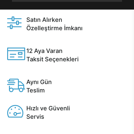
Satın Alırken
Özelleştirme İmkanı
Casper ürünlerini satın alırken ihtiyacınıza göre
özelleştirebilirsiniz.
12 Aya Varan
Taksit Seçenekleri
Anlaşmalı kredi kartlarına 12 aya varan taksit seçenekleri
Casper'da.
Aynı Gün
Teslim
Seçili ürünlerde Aynı Gün Teslim!
Hızlı ve Güvenli
Servis
1 Saatte servis, Jet servis ve Turbo servis seçenekleri
Casper'da!