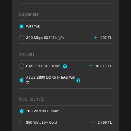
Bağlantılar
WIFI Yok
300 Mbps 802.11 b/g/n
497 TL
Anakart
CASPER H810 DDR5
10.873 TL
ASUS Z890 DDR5 (+ Intel Wifi
7)
Güç Kaynağı
700 Watt 80+ Bronz
850 Watt 80+ Gold
2.796 TL