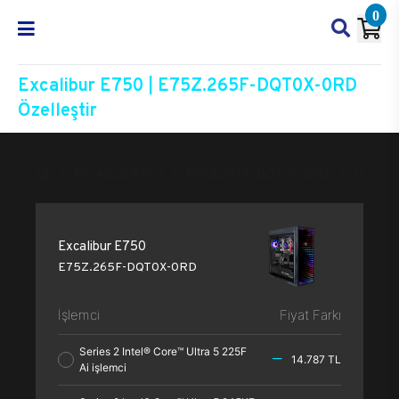
0
Excalibur E750 | E75Z.265F-DQT0X-0RD
Özelleştir
Excalibur E750
E75Z.265F-DQT0X-0RD
Özelleşt
Excalibur E750
E75Z.265F-DQT0X-0RD
İşlemci
Fiyat Farkı
Series 2 Intel® Core™ Ultra 5 225F
14.787 TL
Ai işlemci