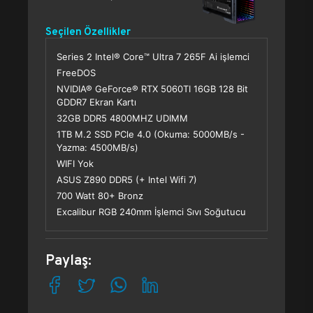
Seçilen Özellikler
Series 2 Intel® Core™ Ultra 7 265F Ai işlemci
FreeDOS
NVIDIA® GeForce® RTX 5060TI 16GB 128 Bit
GDDR7 Ekran Kartı
32GB DDR5 4800MHZ UDIMM
1TB M.2 SSD PCle 4.0 (Okuma: 5000MB/s -
Yazma: 4500MB/s)
WIFI Yok
ASUS Z890 DDR5 (+ Intel Wifi 7)
700 Watt 80+ Bronz
Excalibur RGB 240mm İşlemci Sıvı Soğutucu
Paylaş: