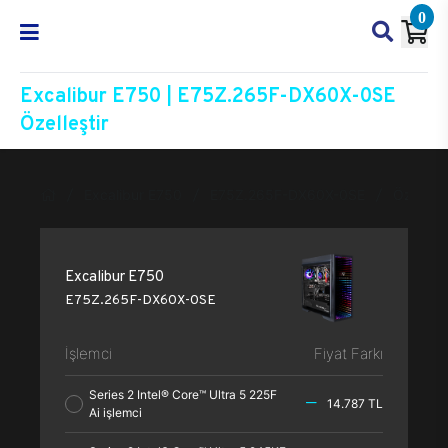
0
Excalibur E750 | E75Z.265F-DX60X-0SE
Özelleştir
Excalibur E750
E75Z.265F-DX60X-0SE
Özelleşti
Excalibur E750
E75Z.265F-DX60X-0SE
İşlemci
Fiyat Farkı
Series 2 Intel® Core™ Ultra 5 225F
14.787 TL
Ai işlemci