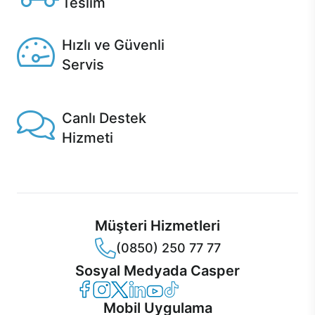
Teslim
Seçili ürünlerde Aynı Gün Teslim!
Hızlı ve Güvenli
Servis
1 Saatte servis, Jet servis ve Turbo servis seçenekleri
Casper'da!
Canlı Destek
Hizmeti
Ürünlerinizle ilgili Casper Canlı Destek hizmeti her daim
sizinle.
Müşteri Hizmetleri
(0850) 250 77 77
Sosyal Medyada Casper
Casper Facebook
Casper Instagram
Casper Twitter
Casper LinkedIn
Casper YouTube
Casper TikTok
Mobil Uygulama