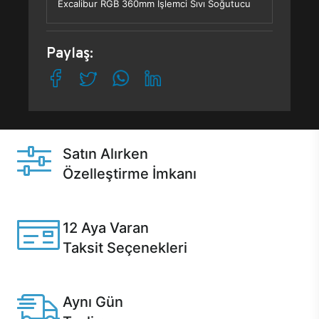
Excalibur RGB 360mm İşlemci Sıvı Soğutucu
Paylaş:
Satın Alırken
Özelleştirme İmkanı
Casper ürünlerini satın alırken ihtiyacınıza göre
özelleştirebilirsiniz.
12 Aya Varan
Taksit Seçenekleri
Anlaşmalı kredi kartlarına 12 aya varan taksit seçenekleri
Casper'da.
Aynı Gün