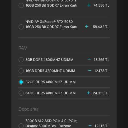
NVIDIA® GeForce® RTX 5070TI
16GB 256 Bit GDDR7 Ekran Kartı
74.556 TL
NVIDIA® GeForce® RTX 5080
16GB 256 Bit GDDR7 Ekran Kartı
158.432 TL
RAM
8GB DDR5 4800MHZ UDIMM
18.266 TL
16GB DDR5 4800MHZ UDIMM
12.178 TL
32GB DDR5 4800MHZ UDIMM
64GB DDR5 4800MHZ UDIMM
24.355 TL
Depolama
500GB M.2 SSD PCle 4.0 (PCle;
Okuma: 5000MB/s - Yazma:
12.115 TL