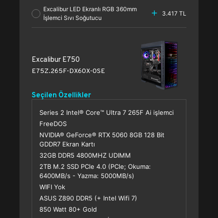
Excalibur LED Ekranlı RGB 360mm
3.417 TL
İşlemci Sıvı Soğutucu
Excalibur E750
E75Z.265F-DX60X-0SE
Seçilen Özellikler
Series 2 Intel® Core™ Ultra 7 265F Ai işlemci
FreeDOS
NVIDIA® GeForce® RTX 5060 8GB 128 Bit
GDDR7 Ekran Kartı
32GB DDR5 4800MHZ UDIMM
2TB M.2 SSD PCle 4.0 (PCle; Okuma:
6400MB/s - Yazma: 5000MB/s)
WIFI Yok
ASUS Z890 DDR5 (+ Intel Wifi 7)
850 Watt 80+ Gold