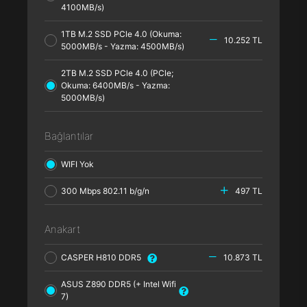
4100MB/s)
1TB M.2 SSD PCle 4.0 (Okuma:
10.252 TL
5000MB/s - Yazma: 4500MB/s)
2TB M.2 SSD PCle 4.0 (PCle;
Okuma: 6400MB/s - Yazma:
5000MB/s)
Bağlantılar
WIFI Yok
300 Mbps 802.11 b/g/n
497 TL
Anakart
CASPER H810 DDR5
10.873 TL
ASUS Z890 DDR5 (+ Intel Wifi
7)