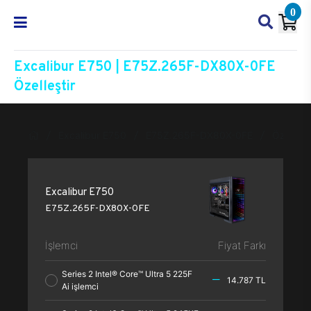
0
Excalibur E750 | E75Z.265F-DX80X-0FE
Özelleştir
Excalibur E750
E75Z.265F-DX80X-0FE
Özelleşti
Excalibur E750
E75Z.265F-DX80X-0FE
İşlemci
Fiyat Farkı
Series 2 Intel® Core™ Ultra 5 225F
14.787 TL
Ai işlemci