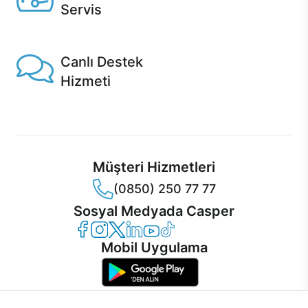
Servis
1 Saatte servis, Jet servis ve Turbo servis seçenekleri
Casper'da!
Canlı Destek
Hizmeti
Ürünlerinizle ilgili Casper Canlı Destek hizmeti her daim
sizinle.
Müşteri Hizmetleri
(0850) 250 77 77
Sosyal Medyada Casper
Casper Facebook
Casper Instagram
Casper Twitter
Casper LinkedIn
Casper YouTube
Casper TikTok
Mobil Uygulama