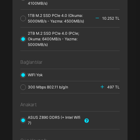
4100MB/s)
1TB M.2 SSD PCle 4.0 (Okuma:
10.252 TL
5000MB/s - Yazma: 4500MB/s)
2TB M.2 SSD PCle 4.0 (PCle;
Okuma: 6400MB/s - Yazma:
5000MB/s)
Bağlantılar
WIFI Yok
300 Mbps 802.11 b/g/n
497 TL
Anakart
ASUS Z890 DDR5 (+ Intel Wifi
7)