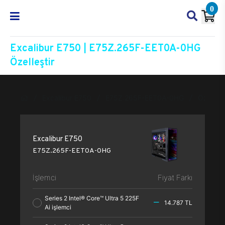
0
Excalibur E750 | E75Z.265F-EET0A-0HG
Özelleştir
Excalibur E750
E75Z.265F-EET0A-0HG
Özelleşt
Excalibur E750
E75Z.265F-EET0A-0HG
İşlemci
Fiyat Farkı
Series 2 Intel® Core™ Ultra 5 225F
14.787 TL
Ai işlemci