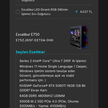
Soğutucu
Excalibur LED Ekranlı RGB 360mm
6.027 TL
İşlemci Sıvı Soğutucu
Excalibur E750
E75Z.265F-EET0A-0HG
Seçilen Özellikler
Series 2 Intel® Core™ Ultra 7 265F Ai işlemci
Windows 11 Home Single Language ( Casper,
Windows işletim sistemi tavsiye eder.
Güvenli, güncellemeye açık ve stabil
performans için. )
NVIDIA® GeForce® RTX 5060TI 16GB 128 Bit
GDDR7 Ekran Kartı
64GB DDR5 4800MHZ UDIMM
500GB M.2 SSD PCle 4.0 (PCle; Okuma:
5000MB/s - Yazma: 4100MB/s)