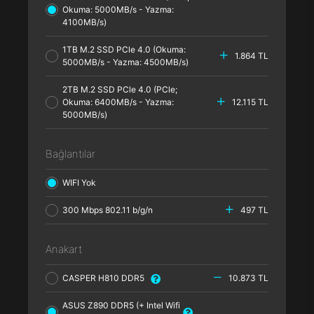
Okuma: 5000MB/s - Yazma:
4100MB/s)
1TB M.2 SSD PCle 4.0 (Okuma:
1.864 TL
5000MB/s - Yazma: 4500MB/s)
2TB M.2 SSD PCle 4.0 (PCle;
Okuma: 6400MB/s - Yazma:
12.115 TL
5000MB/s)
Bağlantılar
WIFI Yok
300 Mbps 802.11 b/g/n
497 TL
Anakart
CASPER H810 DDR5
10.873 TL
ASUS Z890 DDR5 (+ Intel Wifi