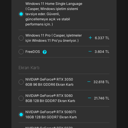
Windows 11 Home Single Language
( Casper, Windows işletim sistemi
tavsiye eder. Güvenli,
güncellemeye açık ve stabil
performans için. )
Windows 11 Pro ( Casper, işletmeler
6.337 TL
için Windows 11 Pro'yu öneriyor. )
FreeDOS
3.604 TL
Ekran Kartı
NVIDIA® GeForce® RTX 3050
32.618 TL
6GB 96 Bit GDDR6 Ekran Kartı
NVIDIA® GeForce® RTX 5060
21.746 TL
8GB 128 Bit GDDR7 Ekran Kartı
NVIDIA® GeForce® RTX 5060TI
16GB 128 Bit GDDR7 Ekran Kartı