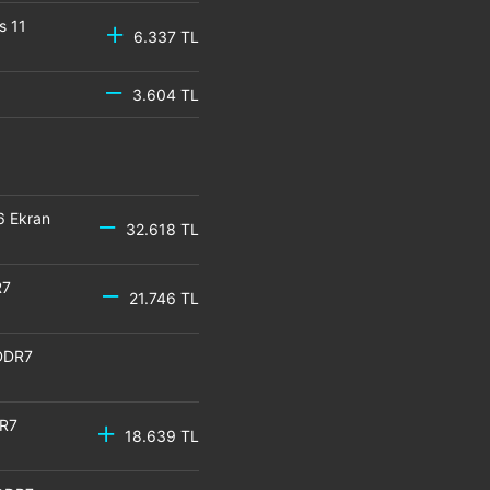
s 11
6.337 TL
3.604 TL
6 Ekran
32.618 TL
R7
21.746 TL
DDR7
DR7
18.639 TL