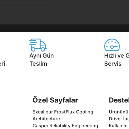
Aynı Gün
Hızlı ve 
ri
Teslim
Servis
2 aya varan
Seçili ürünlerde Aynı Gün Teslim!
1 Saatte servis,
.
seçenekleri Ca
Özel Sayfalar
Deste
Excalibur FrostFlux Cooling
Ürününüz
Architecture
Driver İn
Casper Reliability Engineering
Kullanım 