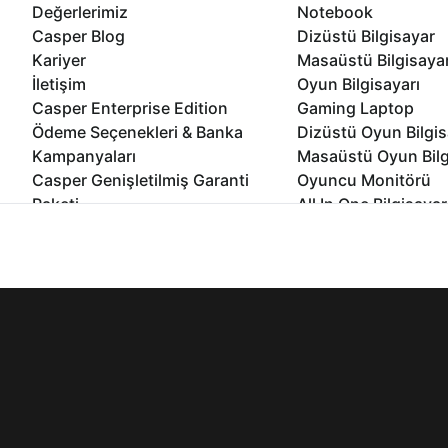
Değerlerimiz
Notebook
Casper Blog
Dizüstü Bilgisayar
Kariyer
Masaüstü Bilgisaya
İletişim
Oyun Bilgisayarı
Casper Enterprise Edition
Gaming Laptop
Ödeme Seçenekleri & Banka
Dizüstü Oyun Bilgis
Kampanyaları
Masaüstü Oyun Bilg
Casper Genişletilmiş Garanti
Oyuncu Monitörü
Paketi
All In One Bilgisayar
Ömür Boyu Performans Garantisi
Mini Pc Bilgisayar
İnternet sitemizden en verimli şekilde faydalanabilmeniz ve kulla
Kampanyalar
edebilir, ayarlarınızdan çerezleri silebilir veya engelleyebilirsini
Bilgisayar Özelleşti
Kurumsal Çözümler
© 2021 - 2026 Casper Bilgisayar Sistemleri A.Ş. Tüm Hakları Sak