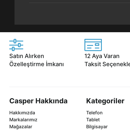
Satın Alırken
12 Aya Varan
Özelleştirme İmkanı
Taksit Seçenekle
Casper ürünlerini satın alırken ihtiyacınıza
Anlaşmalı kredi kartlarına 1
göre özelleştirebilirsiniz.
taksit seçenekleri Casper'da
Casper Hakkında
Kategoriler
Hakkımızda
Telefon
Markalarımız
Tablet
Mağazalar
Bilgisayar