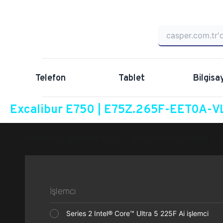
Telefon
Tablet
Bilgisa
Excalibur E750 | E75Z.265F-EET0A-VL
Anasayfa
Excalibur E750
E75Z.265F-EET0A-VLG
İşlemci
Series 2 Intel® Core™ Ultra 5 225F Ai işlemci