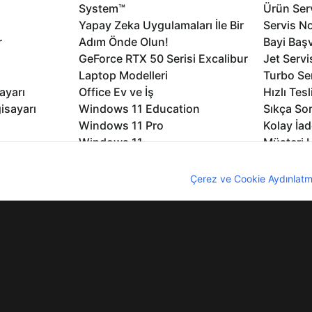
System™
Ürün Serv
Yapay Zeka Uygulamaları İle Bir
Servis No
r
Adım Önde Olun!
Bayi Baş
GeForce RTX 50 Serisi Excalibur
Jet Servi
Laptop Modelleri
Turbo Se
ayarı
Office Ev ve İş
Hızlı Tes
isayarı
Windows 11 Education
Sıkça Sor
Windows 11 Pro
Kolay İad
Windows 11
Müşteri H
Microsoft Copilot
Yedek Pa
nıcı deneyimini geliştirebilmek için internet sitemizde çerezler kullan
Excalibur Duvar Kağıtları
Logo ve 
z. Çerezler hakkında detaylı bilgi almak için
Çerez ve Cookie Aydınlatm
rme
Nirvana Duvar Kağıtları
Yasal Ger
lıdır
KVKK
Çerez Politikası
Bilgi Güvenliği
Bi