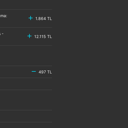
zma:
1.864 TL
 -
12.115 TL
497 TL