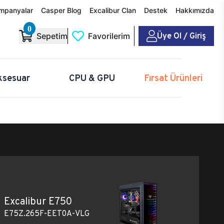
mpanyalar
Casper Blog
Excalibur Clan
Destek
Hakkımızda
0
Üye Ol / Giriş
Sepetim
Favorilerim
ksesuar
CPU & GPU
Fırsat Ürünleri
Excalibur E750
E75Z.265F-EET0A-VLG