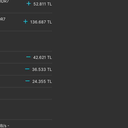
GDDR7
52.811 TL
DR7
136.687 TL
42.621 TL
36.533 TL
24.355 TL
B/s -