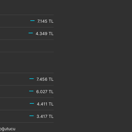
7.145 TL
4.349 TL
7.456 TL
6.027 TL
4.411 TL
3.417 TL
 Soğutucu