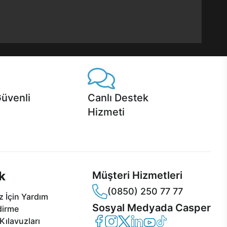
Güvenli
Canlı Destek
Hizmeti
 Jet servis ve Turbo servis
Ürünlerinizle ilgili Casper Canlı Destek
sper'da!
hizmeti her daim sizinle.
k
Müşteri Hizmetleri
(0850) 250 77 77
 İçin Yardım
Sosyal Medyada Casper
dirme
Casper Facebook
Casper Instagram
Casper Twitter
Casper LinkedIn
Casper YouTube
Casper TikTok
Kılavuzları