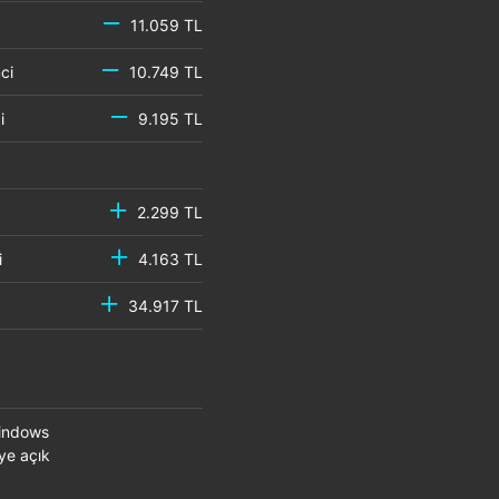
11.059 TL
emci
10.749 TL
mci
9.195 TL
2.299 TL
mci
4.163 TL
34.917 TL
Windows
ye açık