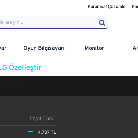
Kurumsal Çözümler
Ka
yar
Oyun Bilgisayarı
Monitör
A
G Özelleştir
Özelleştir
Fiyat Farkı
14.787 TL