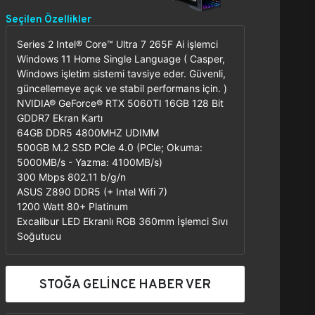
Seçilen Özellikler
Series 2 Intel® Core™ Ultra 7 265F Ai işlemci
Windows 11 Home Single Language ( Casper,
Windows işletim sistemi tavsiye eder. Güvenli,
güncellemeye açık ve stabil performans için. )
NVIDIA® GeForce® RTX 5060TI 16GB 128 Bit
GDDR7 Ekran Kartı
64GB DDR5 4800MHZ UDIMM
500GB M.2 SSD PCle 4.0 (PCle; Okuma:
5000MB/s - Yazma: 4100MB/s)
300 Mbps 802.11 b/g/n
ASUS Z890 DDR5 (+ Intel Wifi 7)
1200 Watt 80+ Platinum
Excalibur LED Ekranlı RGB 360mm İşlemci Sıvı
Soğutucu
STOĞA GELİNCE HABER VER