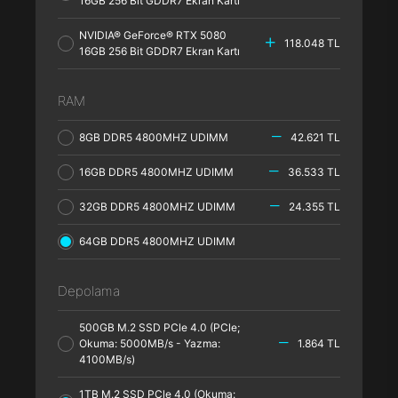
16GB 256 Bit GDDR7 Ekran Kartı
NVIDIA® GeForce® RTX 5080
118.048 TL
16GB 256 Bit GDDR7 Ekran Kartı
RAM
8GB DDR5 4800MHZ UDIMM
42.621 TL
16GB DDR5 4800MHZ UDIMM
36.533 TL
32GB DDR5 4800MHZ UDIMM
24.355 TL
64GB DDR5 4800MHZ UDIMM
Depolama
500GB M.2 SSD PCle 4.0 (PCle;
Okuma: 5000MB/s - Yazma:
1.864 TL
4100MB/s)
1TB M.2 SSD PCle 4.0 (Okuma: