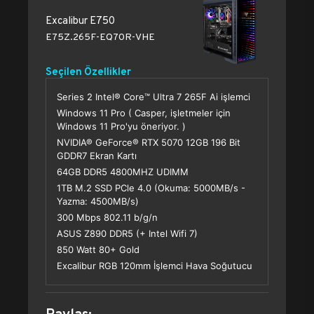
Excalibur E750
E75Z.265F-EQ70R-VHE
Seçilen Özellikler
Series 2 Intel® Core™ Ultra 7 265F Ai işlemci
Windows 11 Pro ( Casper, işletmeler için
Windows 11 Pro'yu öneriyor. )
NVIDIA® GeForce® RTX 5070 12GB 196 Bit
GDDR7 Ekran Kartı
64GB DDR5 4800MHZ UDIMM
1TB M.2 SSD PCle 4.0 (Okuma: 5000MB/s -
Yazma: 4500MB/s)
300 Mbps 802.11 b/g/n
ASUS Z890 DDR5 (+ Intel Wifi 7)
850 Watt 80+ Gold
Excalibur RGB 120mm İşlemci Hava Soğutucu