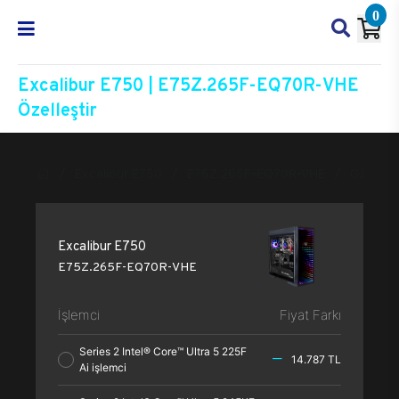
0
Excalibur E750 | E75Z.265F-EQ70R-VHE
Özelleştir
Excalibur E750
E75Z.265F-EQ70R-VHE
Özelleşti
Excalibur E750
E75Z.265F-EQ70R-VHE
İşlemci
Fiyat Farkı
Series 2 Intel® Core™ Ultra 5 225F
14.787 TL
Ai işlemci