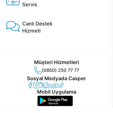
Servis
1 Saatte servis, Jet servis ve Turbo servis seçenekleri
Casper'da!
Canlı Destek
Hizmeti
Ürünlerinizle ilgili Casper Canlı Destek hizmeti her daim
sizinle.
Müşteri Hizmetleri
(0850) 250 77 77
Sosyal Medyada Casper
Casper Facebook
Casper Instagram
Casper Twitter
Casper LinkedIn
Casper YouTube
Casper TikTok
Mobil Uygulama