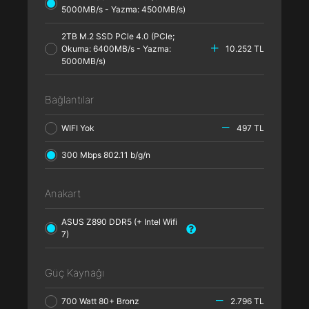
5000MB/s - Yazma: 4500MB/s)
2TB M.2 SSD PCle 4.0 (PCle;
Okuma: 6400MB/s - Yazma:
10.252 TL
5000MB/s)
Bağlantılar
WIFI Yok
497 TL
300 Mbps 802.11 b/g/n
Anakart
ASUS Z890 DDR5 (+ Intel Wifi
7)
Güç Kaynağı
700 Watt 80+ Bronz
2.796 TL