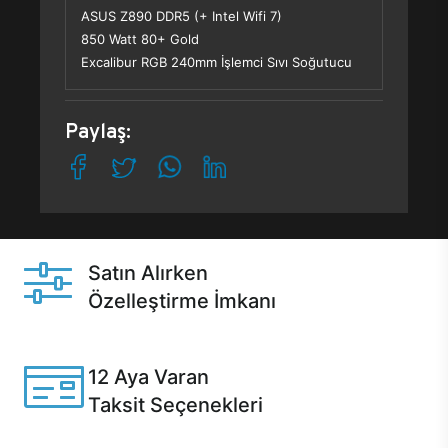
ASUS Z890 DDR5 (+ Intel Wifi 7)
850 Watt 80+ Gold
Excalibur RGB 240mm İşlemci Sıvı Soğutucu
Paylaş:
Satın Alırken
Özelleştirme İmkanı
Casper ürünlerini satın alırken ihtiyacınıza göre
özelleştirebilirsiniz.
12 Aya Varan
Taksit Seçenekleri
Anlaşmalı kredi kartlarına 12 aya varan taksit seçenekleri
Casper'da.