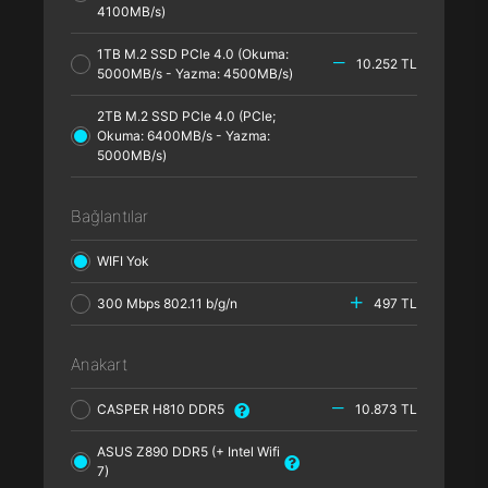
4100MB/s)
1TB M.2 SSD PCle 4.0 (Okuma:
10.252 TL
5000MB/s - Yazma: 4500MB/s)
2TB M.2 SSD PCle 4.0 (PCle;
Okuma: 6400MB/s - Yazma:
5000MB/s)
Bağlantılar
WIFI Yok
300 Mbps 802.11 b/g/n
497 TL
Anakart
CASPER H810 DDR5
10.873 TL
ASUS Z890 DDR5 (+ Intel Wifi
7)