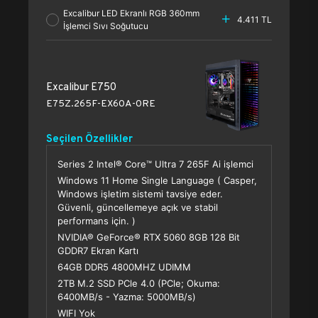
Excalibur LED Ekranlı RGB 360mm
4.411 TL
İşlemci Sıvı Soğutucu
Excalibur E750
E75Z.265F-EX60A-0RE
Seçilen Özellikler
Series 2 Intel® Core™ Ultra 7 265F Ai işlemci
Windows 11 Home Single Language ( Casper,
Windows işletim sistemi tavsiye eder.
Güvenli, güncellemeye açık ve stabil
performans için. )
NVIDIA® GeForce® RTX 5060 8GB 128 Bit
GDDR7 Ekran Kartı
64GB DDR5 4800MHZ UDIMM
2TB M.2 SSD PCle 4.0 (PCle; Okuma:
6400MB/s - Yazma: 5000MB/s)
WIFI Yok