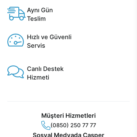
Aynı Gün
Teslim
Seçili ürünlerde Aynı Gün Teslim!
Hızlı ve Güvenli
Servis
1 Saatte servis, Jet servis ve Turbo servis seçenekleri
Casper'da!
Canlı Destek
Hizmeti
Ürünlerinizle ilgili Casper Canlı Destek hizmeti her daim
sizinle.
Müşteri Hizmetleri
(0850) 250 77 77
Sosyal Medyada Casper