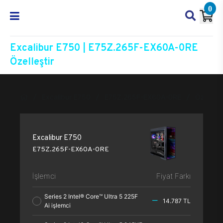
0
Excalibur E750 | E75Z.265F-EX60A-0RE
Özelleştir
Excalibur E750
E75Z.265F-EX60A-0RE
Özelleşti
Excalibur E750
E75Z.265F-EX60A-0RE
İşlemci
Fiyat Farkı
Series 2 Intel® Core™ Ultra 5 225F
14.787 TL
Ai işlemci