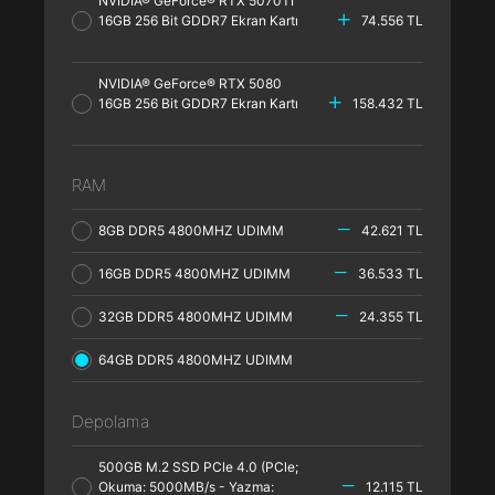
NVIDIA® GeForce® RTX 5070TI
16GB 256 Bit GDDR7 Ekran Kartı
74.556 TL
NVIDIA® GeForce® RTX 5080
16GB 256 Bit GDDR7 Ekran Kartı
158.432 TL
RAM
8GB DDR5 4800MHZ UDIMM
42.621 TL
16GB DDR5 4800MHZ UDIMM
36.533 TL
32GB DDR5 4800MHZ UDIMM
24.355 TL
64GB DDR5 4800MHZ UDIMM
Depolama
500GB M.2 SSD PCle 4.0 (PCle;
Okuma: 5000MB/s - Yazma:
12.115 TL