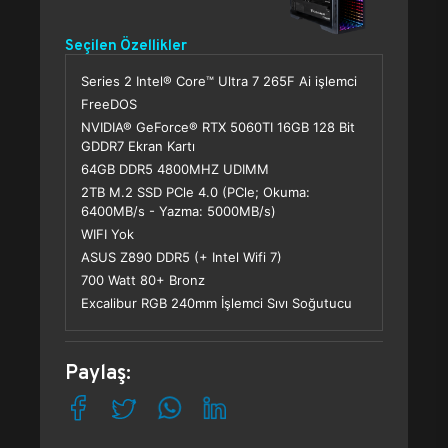
Seçilen Özellikler
Series 2 Intel® Core™ Ultra 7 265F Ai işlemci
FreeDOS
NVIDIA® GeForce® RTX 5060TI 16GB 128 Bit
GDDR7 Ekran Kartı
64GB DDR5 4800MHZ UDIMM
2TB M.2 SSD PCle 4.0 (PCle; Okuma:
6400MB/s - Yazma: 5000MB/s)
WIFI Yok
ASUS Z890 DDR5 (+ Intel Wifi 7)
700 Watt 80+ Bronz
Excalibur RGB 240mm İşlemci Sıvı Soğutucu
Paylaş: