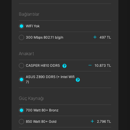
Bağlantılar
WIFI Yok
300 Mbps 802.11 b/g/n
497 TL
Anakart
CASPER H810 DDR5
10.873 TL
ASUS Z890 DDR5 (+ Intel Wifi
7)
Güç Kaynağı
700 Watt 80+ Bronz
850 Watt 80+ Gold
2.796 TL