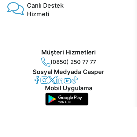
Canlı Destek
Hizmeti
Ürünlerinizle ilgili Casper Canlı Destek hizmeti her daim
sizinle.
Müşteri Hizmetleri
(0850) 250 77 77
Sosyal Medyada Casper
Casper Facebook
Casper Instagram
Casper Twitter
Casper LinkedIn
Casper YouTube
Casper TikTok
Mobil Uygulama
İnternet sitemizden en verimli şekilde faydalanabilmeniz ve
kullanıcı deneyimini geliştirebilmek için internet sitemizde
© 2021 - 2026 Casper Bilgisayar Sistemleri A.Ş. Tüm Hakları Saklıdır
çerezler kullanılmaktadır. Çerez kullanımını kabul edebilir,
KVKK
ayarlarınızdan çerezleri silebilir veya engelleyebilirsiniz.