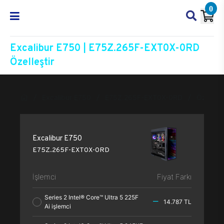
0
Excalibur E750 | E75Z.265F-EXT0X-0RD
Özelleştir
Excalibur E750
E75Z.265F-EXT0X-0RD
Özelleşti
Excalibur E750
E75Z.265F-EXT0X-0RD
İşlemci
Fiyat Farkı
Series 2 Intel® Core™ Ultra 5 225F
14.787 TL
Ai işlemci