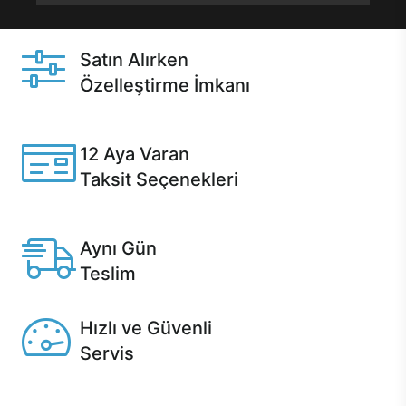
Satın Alırken
Özelleştirme İmkanı
Casper ürünlerini satın alırken ihtiyacınıza göre
özelleştirebilirsiniz.
12 Aya Varan
Taksit Seçenekleri
Anlaşmalı kredi kartlarına 12 aya varan taksit seçenekleri
Casper'da.
Aynı Gün
Teslim
Seçili ürünlerde Aynı Gün Teslim!
Hızlı ve Güvenli
Servis
1 Saatte servis, Jet servis ve Turbo servis seçenekleri
Casper'da!