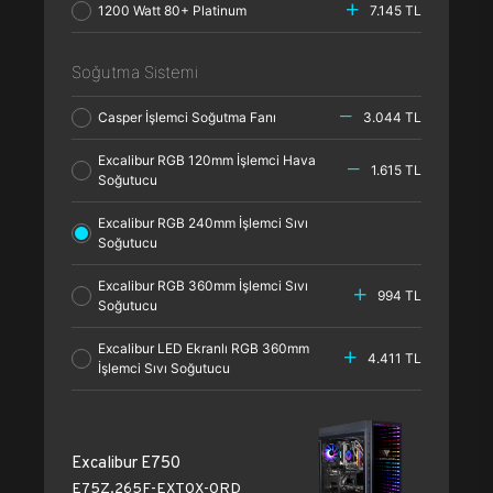
1200 Watt 80+ Platinum
7.145 TL
Soğutma Sistemi
Casper İşlemci Soğutma Fanı
3.044 TL
Excalibur RGB 120mm İşlemci Hava
1.615 TL
Soğutucu
Excalibur RGB 240mm İşlemci Sıvı
Soğutucu
Excalibur RGB 360mm İşlemci Sıvı
994 TL
Soğutucu
Excalibur LED Ekranlı RGB 360mm
4.411 TL
İşlemci Sıvı Soğutucu
Excalibur E750
E75Z.265F-EXT0X-0RD