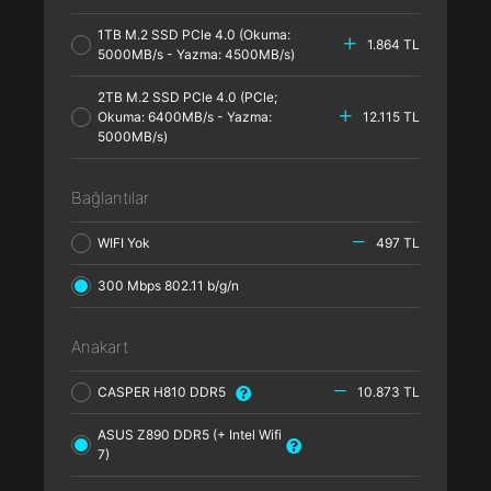
1TB M.2 SSD PCle 4.0 (Okuma:
1.864 TL
5000MB/s - Yazma: 4500MB/s)
2TB M.2 SSD PCle 4.0 (PCle;
Okuma: 6400MB/s - Yazma:
12.115 TL
5000MB/s)
Bağlantılar
WIFI Yok
497 TL
300 Mbps 802.11 b/g/n
Anakart
CASPER H810 DDR5
10.873 TL
ASUS Z890 DDR5 (+ Intel Wifi
7)