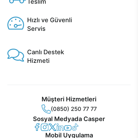
Teslim
Seçili ürünlerde Aynı Gün Teslim!
Hızlı ve Güvenli
Servis
1 Saatte servis, Jet servis ve Turbo servis seçenekleri
Casper'da!
Canlı Destek
Hizmeti
Ürünlerinizle ilgili Casper Canlı Destek hizmeti her daim
sizinle.
Müşteri Hizmetleri
(0850) 250 77 77
Sosyal Medyada Casper
Casper Facebook
Casper Instagram
Casper Twitter
Casper LinkedIn
Casper YouTube
Casper TikTok
Mobil Uygulama