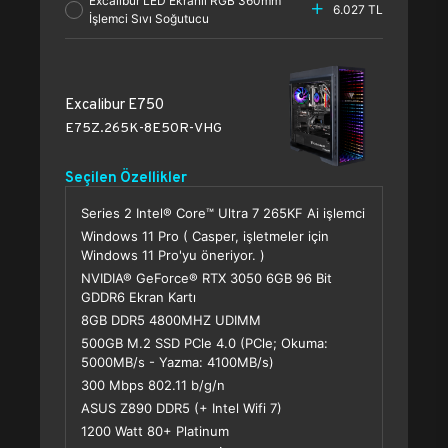
Excalibur LED Ekranlı RGB 360mm
6.027 TL
İşlemci Sıvı Soğutucu
Excalibur E750
E75Z.265K-8E50R-VHG
Seçilen Özellikler
Series 2 Intel® Core™ Ultra 7 265KF Ai işlemci
Windows 11 Pro ( Casper, işletmeler için
Windows 11 Pro'yu öneriyor. )
NVIDIA® GeForce® RTX 3050 6GB 96 Bit
GDDR6 Ekran Kartı
8GB DDR5 4800MHZ UDIMM
500GB M.2 SSD PCle 4.0 (PCle; Okuma:
5000MB/s - Yazma: 4100MB/s)
300 Mbps 802.11 b/g/n
ASUS Z890 DDR5 (+ Intel Wifi 7)
1200 Watt 80+ Platinum