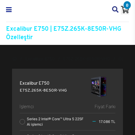
0
Excalibur E750 | E75Z.265K-8E50R-VHG
Özelleştir
Excalibur E750
E75Z.265K-8E50R-VHG
Özelleşti
Excalibur E750
E75Z.265K-8E50R-VHG
İşlemci
Fiyat Farkı
Series 2 Intel® Core™ Ultra 5 225F
17.086 TL
Ai işlemci