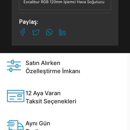
Excalibur RGB 120mm İşlemci Hava Soğutucu
Paylaş:
Satın Alırken
Özelleştirme İmkanı
Casper ürünlerini satın alırken ihtiyacınıza göre
özelleştirebilirsiniz.
12 Aya Varan
Taksit Seçenekleri
Anlaşmalı kredi kartlarına 12 aya varan taksit seçenekleri
Casper'da.
Aynı Gün