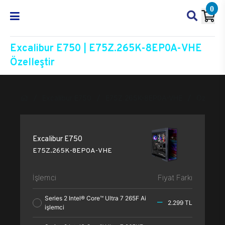
0
Excalibur E750 | E75Z.265K-8EP0A-VHE
Özelleştir
Excalibur E750
E75Z.265K-8EP0A-VHE
Özelleşti
Excalibur E750
E75Z.265K-8EP0A-VHE
İşlemci
Fiyat Farkı
Series 2 Intel® Core™ Ultra 7 265F Ai
2.299 TL
işlemci