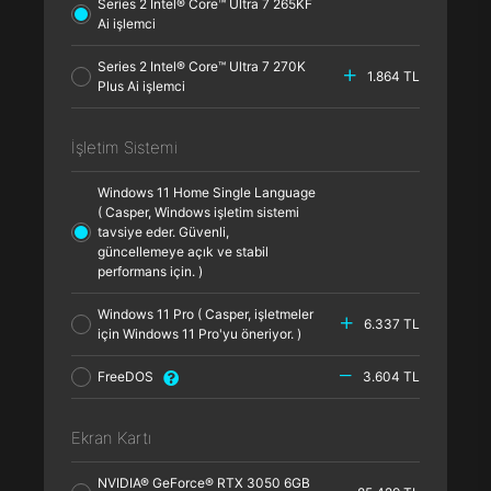
Series 2 Intel® Core™ Ultra 7 265KF
Ai işlemci
Series 2 Intel® Core™ Ultra 7 270K
1.864 TL
Plus Ai işlemci
İşletim Sistemi
Windows 11 Home Single Language
( Casper, Windows işletim sistemi
tavsiye eder. Güvenli,
güncellemeye açık ve stabil
performans için. )
Windows 11 Pro ( Casper, işletmeler
6.337 TL
için Windows 11 Pro'yu öneriyor. )
FreeDOS
3.604 TL
Ekran Kartı
NVIDIA® GeForce® RTX 3050 6GB