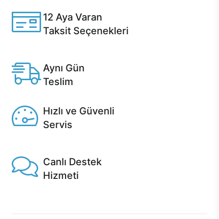
12 Aya Varan
Taksit Seçenekleri
Anlaşmalı kredi kartlarına 12 aya varan taksit seçenekleri
Casper'da.
Aynı Gün
Teslim
Seçili ürünlerde Aynı Gün Teslim!
Hızlı ve Güvenli
Servis
1 Saatte servis, Jet servis ve Turbo servis seçenekleri
Casper'da!
Canlı Destek
Hizmeti
Ürünlerinizle ilgili Casper Canlı Destek hizmeti her daim
sizinle.