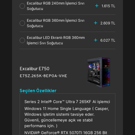
Excalibur RGB 240mm İşlemci Sıvı
1.615 TL
Soğutucu
Excalibur RGB 360mm İşlemci Sıvı
2.609 TL
Soğutucu
Excalibur LED Ekranlı RGB 360mm
6.027 TL
İşlemci Sıvı Soğutucu
Excalibur E750
E75Z.265K-8EP0A-VHE
Seçilen Özellikler
Series 2 Intel® Core™ Ultra 7 265KF Ai işlemci
Windows 11 Home Single Language ( Casper,
Windows işletim sistemi tavsiye eder.
Güvenli, güncellemeye açık ve stabil
performans için. )
NVIDIA® GeForce® RTX 5070TI 16GB 256 Bit