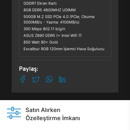
GDDR7 Ekran Kartı
8GB DDR5 4800MHZ UDIMM
500GB M.2 SSD PCle 4.0 (PCle; Okuma:
5000MB/s - Yazma: 4100MB/s)
300 Mbps 802.11 b/g/n
ASUS Z890 DDR5 (+ Intel Wifi 7)
850 Watt 80+ Gold
Excalibur RGB 120mm İşlemci Hava Soğutucu
Paylaş:
Satın Alırken
Özelleştirme İmkanı
Casper ürünlerini satın alırken ihtiyacınıza göre
özelleştirebilirsiniz.