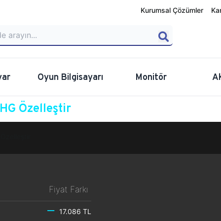
Kurumsal Çözümler
Ka
yar
Oyun Bilgisayarı
Monitör
A
G Özelleştir
Özelleştir
Fiyat Farkı
17.086 TL