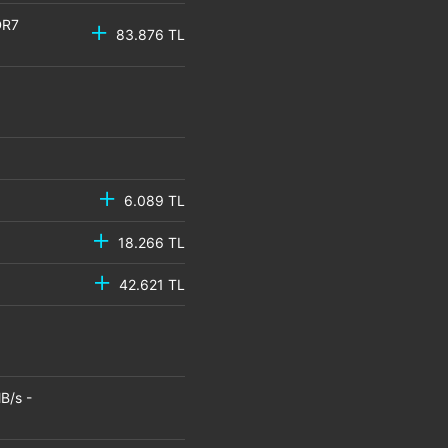
DR7
83.876 TL
6.089 TL
18.266 TL
42.621 TL
B/s -