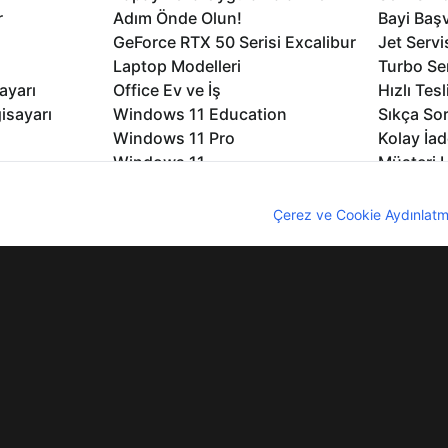
r
Adım Önde Olun!
Bayi Baş
GeForce RTX 50 Serisi Excalibur
Jet Servi
Laptop Modelleri
Turbo Se
ayarı
Office Ev ve İş
Hızlı Tes
isayarı
Windows 11 Education
Sıkça Sor
Windows 11 Pro
Kolay İad
Windows 11
Müşteri H
Microsoft Copilot
Yedek Pa
nıcı deneyimini geliştirebilmek için internet sitemizde çerezler kullan
Excalibur Duvar Kağıtları
Logo ve 
z. Çerezler hakkında detaylı bilgi almak için
Çerez ve Cookie Aydınlatm
rme
Nirvana Duvar Kağıtları
Yasal Ger
lıdır
KVKK
Çerez Politikası
Bilgi Güvenliği
Bi