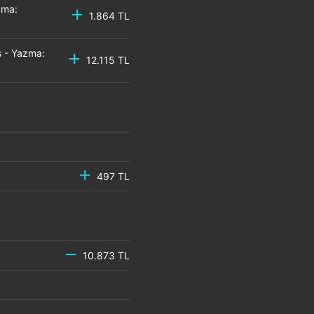
zma:
1.864 TL
 - Yazma:
12.115 TL
497 TL
10.873 TL