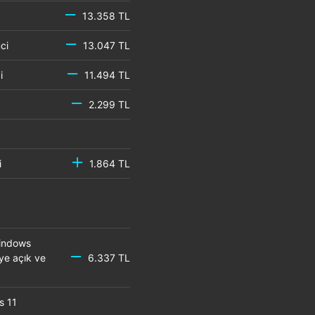
13.358 TL
emci
13.047 TL
mci
11.494 TL
2.299 TL
mci
1.864 TL
Windows
eye açık ve
6.337 TL
s 11