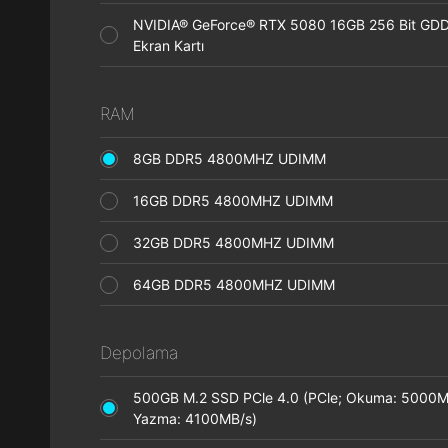
NVIDIA® GeForce® RTX 5080 16GB 256 Bit GD
Ekran Kartı
RAM
8GB DDR5 4800MHZ UDIMM
16GB DDR5 4800MHZ UDIMM
32GB DDR5 4800MHZ UDIMM
64GB DDR5 4800MHZ UDIMM
Depolama
500GB M.2 SSD PCle 4.0 (PCle; Okuma: 5000M
Yazma: 4100MB/s)