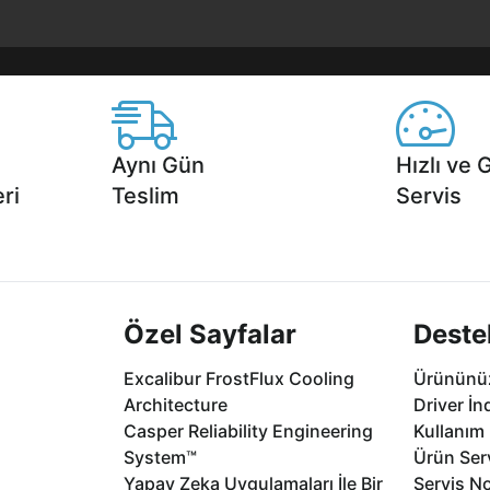
Aynı Gün
Hızlı ve 
ri
Teslim
Servis
2 aya varan
Seçili ürünlerde Aynı Gün Teslim!
1 Saatte servis,
.
seçenekleri Ca
Özel Sayfalar
Deste
Excalibur FrostFlux Cooling
Ürününüz
Architecture
Driver İn
Casper Reliability Engineering
Kullanım 
System™
Ürün Serv
Yapay Zeka Uygulamaları İle Bir
Servis No