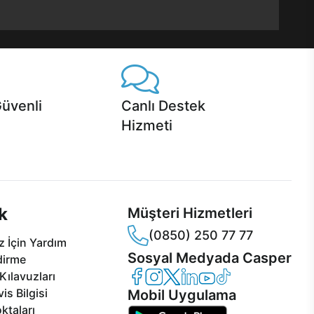
Güvenli
Canlı Destek
Hizmeti
 Jet servis ve Turbo servis
Ürünlerinizle ilgili Casper Canlı Destek
sper'da!
hizmeti her daim sizinle.
k
Müşteri Hizmetleri
(0850) 250 77 77
 İçin Yardım
Sosyal Medyada Casper
dirme
Casper Facebook
Casper Instagram
Casper Twitter
Casper LinkedIn
Casper YouTube
Casper TikTok
Kılavuzları
is Bilgisi
Mobil Uygulama
ktaları