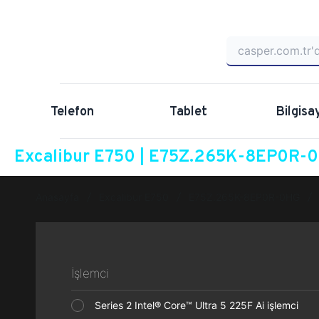
Telefon
Tablet
Bilgisa
Excalibur E750 | E75Z.265K-8EP0R-0H
Anasayfa
Excalibur E750
E75Z.265K-8EP0R-0HG
İşlemci
Series 2 Intel® Core™ Ultra 5 225F Ai işlemci