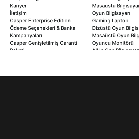
Kariyer
Masaüstü Bilgisaya
İletişim
Oyun Bilgisayarı
Casper Enterprise Edition
Gaming Laptop
Ödeme Seçenekleri & Banka
Dizüstü Oyun Bilgis
Kampanyaları
Masaüstü Oyun Bilg
Casper Genişletilmiş Garanti
Oyuncu Monitörü
Paketi
All In One Bilgisayar
Ömür Boyu Performans Garantisi
Mini Pc Bilgisayar
İnternet sitemizden en verimli şekilde faydalanabilmeniz ve kulla
Kampanyalar
edebilir, ayarlarınızdan çerezleri silebilir veya engelleyebilirsini
Bilgisayar Özelleşti
Kurumsal Çözümler
© 2021 - 2026 Casper Bilgisayar Sistemleri A.Ş. Tüm Hakları Sak