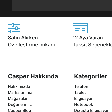
Satın Alırken
12 Aya Varan
Özelleştirme İmkanı
Taksit Seçenekle
Casper ürünlerini satın alırken ihtiyacınıza
Anlaşmalı kredi kartlarına 1
göre özelleştirebilirsiniz.
taksit seçenekleri Casper'da
Casper Hakkında
Kategoriler
Hakkımızda
Telefon
Markalarımız
Tablet
Mağazalar
Bilgisayar
Değerlerimiz
Notebook
Casper Blog
Dizüstü Bilgisayar