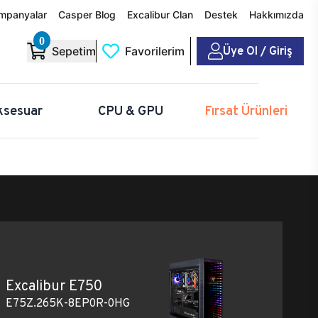
mpanyalar
Casper Blog
Excalibur Clan
Destek
Hakkımızda
0
Üye Ol / Giriş
Sepetim
Favorilerim
ksesuar
CPU & GPU
Fırsat Ürünleri
Excalibur E750
E75Z.265K-8EP0R-0HG