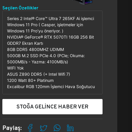
Seçilen Özellikler
Series 2 Intel® Core™ Ultra 7 265KF Ai işlemci
Windows 11 Pro ( Casper, işletmeler için
Windows 11 Pro'yu öneriyor. )
NVIDIA® GeForce® RTX 5070TI 16GB 256 Bit
GDDR7 Ekran Kartı
8GB DDR5 4800MHZ UDIMM
500GB M.2 SSD PCle 4.0 (PCle; Okuma:
5000MB/s - Yazma: 4100MB/s)
WIFI Yok
ASUS Z890 DDR5 (+ Intel Wifi 7)
1200 Watt 80+ Platinum
Excalibur RGB 120mm İşlemci Hava Soğutucu
STOĞA GELİNCE HABER VER
Paylaş: