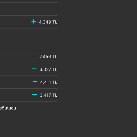
4.349 TL
7.456 TL
6.027 TL
4.411 TL
3.417 TL
 Soğutucu