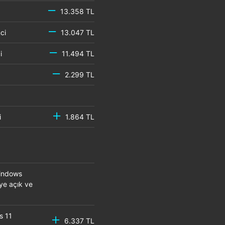
13.358 TL
emci
13.047 TL
mci
11.494 TL
2.299 TL
mci
1.864 TL
Windows
eye açık ve
s 11
6.337 TL