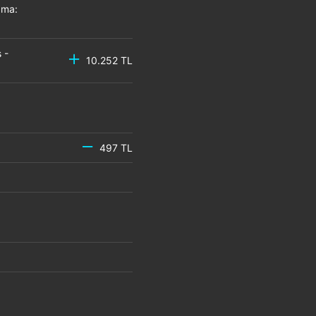
zma:
 -
10.252 TL
497 TL