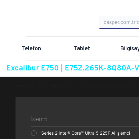
Telefon
Tablet
Bilgisa
Excalibur E750 | E75Z.265K-8Q80A-VL
Anasayfa
Excalibur E750
E75Z.265K-8Q80A-VLE
İşlemci
Series 2 Intel® Core™ Ultra 5 225F Ai işlemci