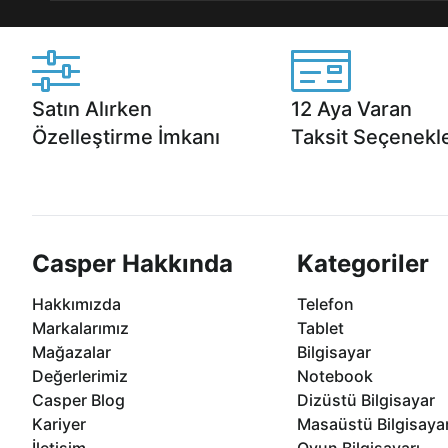
Satın Alırken
12 Aya Varan
Özelleştirme İmkanı
Taksit Seçenekle
Casper ürünlerini satın alırken ihtiyacınıza
Anlaşmalı kredi kartlarına 1
göre özelleştirebilirsiniz.
taksit seçenekleri Casper'da
Casper Hakkında
Kategoriler
Hakkımızda
Telefon
Markalarımız
Tablet
Mağazalar
Bilgisayar
Değerlerimiz
Notebook
Casper Blog
Dizüstü Bilgisayar
Kariyer
Masaüstü Bilgisaya