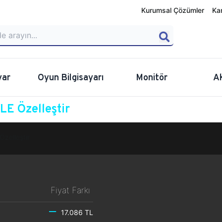
Kurumsal Çözümler
Ka
yar
Oyun Bilgisayarı
Monitör
A
E Özelleştir
Özelleştir
Fiyat Farkı
17.086 TL