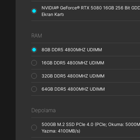
NVIDIA® GeForce® RTX 5080 16GB 256 Bit GD
Ekran Kartı
RAM
8GB DDR5 4800MHZ UDIMM
16GB DDR5 4800MHZ UDIMM
32GB DDR5 4800MHZ UDIMM
64GB DDR5 4800MHZ UDIMM
Depolama
500GB M.2 SSD PCle 4.0 (PCle; Okuma: 5000M
Yazma: 4100MB/s)