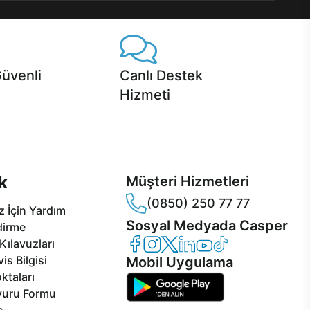
Güvenli
Canlı Destek
Hizmeti
 Jet servis ve Turbo servis
Ürünlerinizle ilgili Casper Canlı Destek
sper'da!
hizmeti her daim sizinle.
k
Müşteri Hizmetleri
(0850) 250 77 77
 İçin Yardım
Sosyal Medyada Casper
dirme
Casper Facebook
Casper Instagram
Casper Twitter
Casper LinkedIn
Casper YouTube
Casper TikTok
Kılavuzları
is Bilgisi
Mobil Uygulama
ktaları
vuru Formu