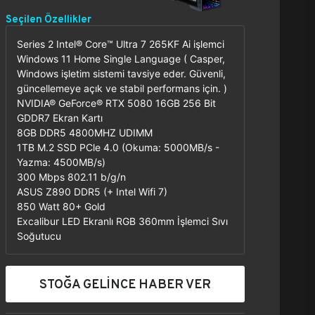
Seçilen Özellikler
Series 2 Intel® Core™ Ultra 7 265KF Ai işlemci
Windows 11 Home Single Language ( Casper,
Windows işletim sistemi tavsiye eder. Güvenli,
güncellemeye açık ve stabil performans için. )
NVIDIA® GeForce® RTX 5080 16GB 256 Bit
GDDR7 Ekran Kartı
8GB DDR5 4800MHZ UDIMM
1TB M.2 SSD PCle 4.0 (Okuma: 5000MB/s -
Yazma: 4500MB/s)
300 Mbps 802.11 b/g/n
ASUS Z890 DDR5 (+ Intel Wifi 7)
850 Watt 80+ Gold
Excalibur LED Ekranlı RGB 360mm İşlemci Sıvı
Soğutucu
STOĞA GELİNCE HABER VER