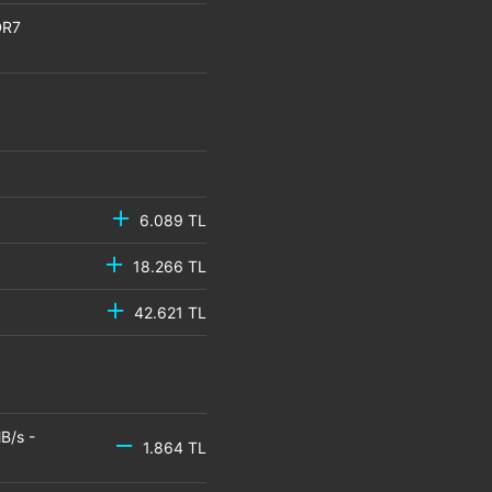
DR7
6.089 TL
18.266 TL
42.621 TL
B/s -
1.864 TL