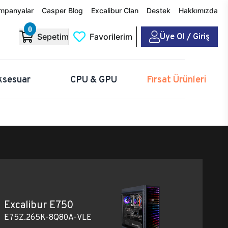
mpanyalar
Casper Blog
Excalibur Clan
Destek
Hakkımızda
0
Üye Ol / Giriş
Sepetim
Favorilerim
ksesuar
CPU & GPU
Fırsat Ürünleri
Excalibur E750
E75Z.265K-8Q80A-VLE