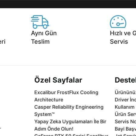
Aynı Gün
Hızlı ve 
ri
Teslim
Servis
2 aya varan
Seçili ürünlerde Aynı Gün Teslim!
1 Saatte servis,
.
seçenekleri Ca
Özel Sayfalar
Deste
Excalibur FrostFlux Cooling
Ürününüz
Architecture
Driver İn
Casper Reliability Engineering
Kullanım 
System™
Ürün Serv
Yapay Zeka Uygulamaları İle Bir
Servis No
r
Adım Önde Olun!
Bayi Baş