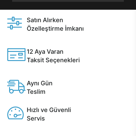
Satın Alırken
Özelleştirme İmkanı
Casper ürünlerini satın alırken ihtiyacınıza göre
özelleştirebilirsiniz.
12 Aya Varan
Taksit Seçenekleri
Anlaşmalı kredi kartlarına 12 aya varan taksit seçenekleri
Casper'da.
Aynı Gün
Teslim
Seçili ürünlerde Aynı Gün Teslim!
Hızlı ve Güvenli
Servis
1 Saatte servis, Jet servis ve Turbo servis seçenekleri
Casper'da!