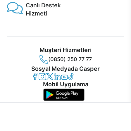
Canlı Destek
Hizmeti
Ürünlerinizle ilgili Casper Canlı Destek hizmeti her daim
sizinle.
Müşteri Hizmetleri
(0850) 250 77 77
Sosyal Medyada Casper
Casper Facebook
Casper Instagram
Casper Twitter
Casper LinkedIn
Casper YouTube
Casper TikTok
Mobil Uygulama
İnternet sitemizden en verimli şekilde faydalanabilmeniz ve
kullanıcı deneyimini geliştirebilmek için internet sitemizde
© 2021 - 2026 Casper Bilgisayar Sistemleri A.Ş. Tüm Hakları Saklıdır
çerezler kullanılmaktadır. Çerez kullanımını kabul edebilir,
KVKK
ayarlarınızdan çerezleri silebilir veya engelleyebilirsiniz.