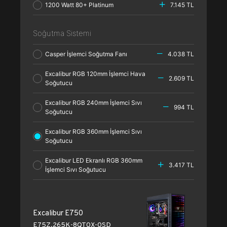
1200 Watt 80+ Platinum
7.145 TL
Soğutma Sistemi
Casper İşlemci Soğutma Fanı
4.038 TL
Excalibur RGB 120mm İşlemci Hava
2.609 TL
Soğutucu
Excalibur RGB 240mm İşlemci Sıvı
994 TL
Soğutucu
Excalibur RGB 360mm İşlemci Sıvı
Soğutucu
Excalibur LED Ekranlı RGB 360mm
3.417 TL
İşlemci Sıvı Soğutucu
Excalibur E750
E75Z.265K-8QT0X-0SD