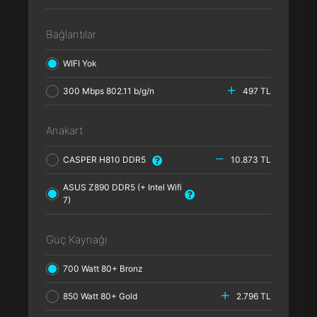
Bağlantılar
WIFI Yok
300 Mbps 802.11 b/g/n
497 TL
Anakart
CASPER H810 DDR5
10.873 TL
ASUS Z890 DDR5 (+ Intel Wifi
7)
Güç Kaynağı
700 Watt 80+ Bronz
850 Watt 80+ Gold
2.796 TL