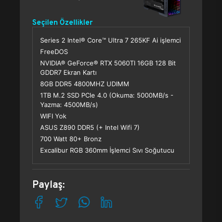
Seçilen Özellikler
Series 2 Intel® Core™ Ultra 7 265KF Ai işlemci
FreeDOS
NVIDIA® GeForce® RTX 5060TI 16GB 128 Bit
GDDR7 Ekran Kartı
8GB DDR5 4800MHZ UDIMM
1TB M.2 SSD PCle 4.0 (Okuma: 5000MB/s -
Yazma: 4500MB/s)
WIFI Yok
ASUS Z890 DDR5 (+ Intel Wifi 7)
700 Watt 80+ Bronz
Excalibur RGB 360mm İşlemci Sıvı Soğutucu
Paylaş: