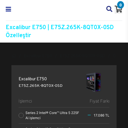
0
Excalibur E750 | E75Z.265K-8QT0X-0SD
Özelleştir
Excalibur E750
E75Z.265K-8QT0X-0SD
Özelleşt
Excalibur E750
E75Z.265K-8QT0X-0SD
İşlemci
Fiyat Farkı
Series 2 Intel® Core™ Ultra 5 225F
17.086 TL
Ai işlemci