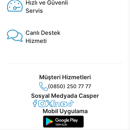
Hızlı ve Güvenli
Servis
1 Saatte servis, Jet servis ve Turbo servis seçenekleri
Casper'da!
Canlı Destek
Hizmeti
Ürünlerinizle ilgili Casper Canlı Destek hizmeti her daim
sizinle.
Müşteri Hizmetleri
(0850) 250 77 77
Sosyal Medyada Casper
Casper Facebook
Casper Instagram
Casper Twitter
Casper LinkedIn
Casper YouTube
Casper TikTok
Mobil Uygulama