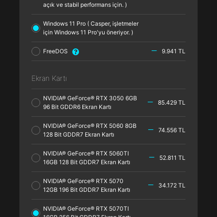
açık ve stabil performans için. )
Windows 11 Pro ( Casper, işletmeler
için Windows 11 Pro'yu öneriyor. )
FreeDOS
9.941 TL
Ekran Kartı
NVIDIA® GeForce® RTX 3050 6GB
85.429 TL
96 Bit GDDR6 Ekran Kartı
NVIDIA® GeForce® RTX 5060 8GB
74.556 TL
128 Bit GDDR7 Ekran Kartı
NVIDIA® GeForce® RTX 5060TI
52.811 TL
16GB 128 Bit GDDR7 Ekran Kartı
NVIDIA® GeForce® RTX 5070
34.172 TL
12GB 196 Bit GDDR7 Ekran Kartı
NVIDIA® GeForce® RTX 5070TI