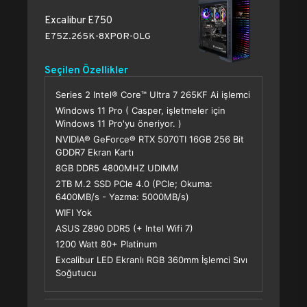
Excalibur E750
E75Z.265K-8XP0R-0LG
Seçilen Özellikler
Series 2 Intel® Core™ Ultra 7 265KF Ai işlemci
Windows 11 Pro ( Casper, işletmeler için
Windows 11 Pro'yu öneriyor. )
NVIDIA® GeForce® RTX 5070TI 16GB 256 Bit
GDDR7 Ekran Kartı
8GB DDR5 4800MHZ UDIMM
2TB M.2 SSD PCle 4.0 (PCle; Okuma:
6400MB/s - Yazma: 5000MB/s)
WIFI Yok
ASUS Z890 DDR5 (+ Intel Wifi 7)
1200 Watt 80+ Platinum
Excalibur LED Ekranlı RGB 360mm İşlemci Sıvı
Soğutucu