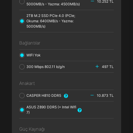
10.252 TL
5000MB/s - Yazma: 4500MB/s)
2TB M.2 SSD PCle 4.0 (PCle;
Okuma: 6400MB/s - Yazma:
5000MB/s)
Bağlantılar
WIFI Yok
300 Mbps 802.11 b/g/n
497 TL
Anakart
CASPER H810 DDR5
10.873 TL
ASUS Z890 DDR5 (+ Intel Wifi
7)
Güç Kaynağı