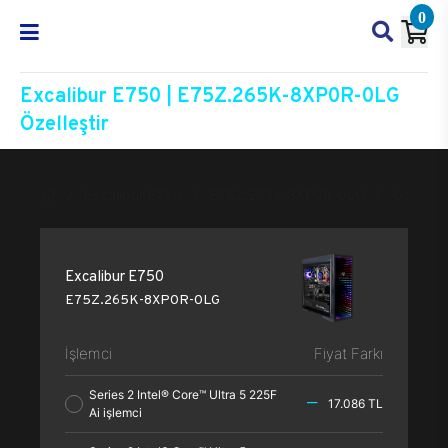
0
Excalibur E750 | E75Z.265K-8XP0R-0LG
Özelleştir
Excalibur E750
E75Z.265K-8XP0R-0LG
Özelleşti
Excalibur E750
E75Z.265K-8XP0R-0LG
İşlemci
Fiyat Farkı
Series 2 Intel® Core™ Ultra 5 225F
17.086 TL
Ai işlemci