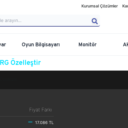
Kurumsal Çözümler
Ka
yar
Oyun Bilgisayarı
Monitör
A
G Özelleştir
Özelleştir
Fiyat Farkı
17.086 TL