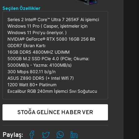
Seçilen Özellikler
Series 2 Intel® Core™ Ultra 7 265KF Ai işlemci
Windows 11 Pro ( Casper, işletmeler için
Windows 11 Pro'yu öneriyor. )
NVIDIA® GeForce® RTX 5080 16GB 256 Bit
GDDR7 Ekran Kartı
16GB DDR5 4800MHZ UDIMM
500GB M.2 SSD PCle 4.0 (PCle; Okuma:
5000MB/s - Yazma: 4100MB/s)
300 Mbps 802.11 b/g/n
ASUS Z890 DDR5 (+ Intel Wifi 7)
1200 Watt 80+ Platinum
Excalibur RGB 240mm İşlemci Sıvı Soğutucu
STOĞA GELİNCE HABER VER
Paylaş: