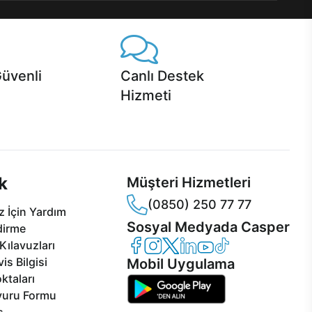
Güvenli
Canlı Destek
Hizmeti
 Jet servis ve Turbo servis
Ürünlerinizle ilgili Casper Canlı Destek
sper'da!
hizmeti her daim sizinle.
k
Müşteri Hizmetleri
(0850) 250 77 77
 İçin Yardım
Sosyal Medyada Casper
dirme
Casper Facebook
Casper Instagram
Casper Twitter
Casper LinkedIn
Casper YouTube
Casper TikTok
Kılavuzları
is Bilgisi
Mobil Uygulama
ktaları
vuru Formu