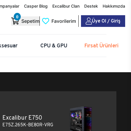
mpanyalar
Casper Blog
Excalibur Clan
Destek
Hakkımızda
0
Üye Ol / Giriş
Sepetim
Favorilerim
ksesuar
CPU & GPU
Fırsat Ürünleri
Excalibur E750
E75Z.265K-BE80R-VRG