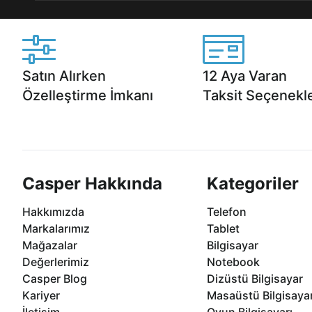
Satın Alırken
12 Aya Varan
Özelleştirme İmkanı
Taksit Seçenekle
Casper ürünlerini satın alırken ihtiyacınıza
Anlaşmalı kredi kartlarına 1
göre özelleştirebilirsiniz.
taksit seçenekleri Casper'da
Casper Hakkında
Kategoriler
Hakkımızda
Telefon
Markalarımız
Tablet
Mağazalar
Bilgisayar
Değerlerimiz
Notebook
Casper Blog
Dizüstü Bilgisayar
Kariyer
Masaüstü Bilgisaya