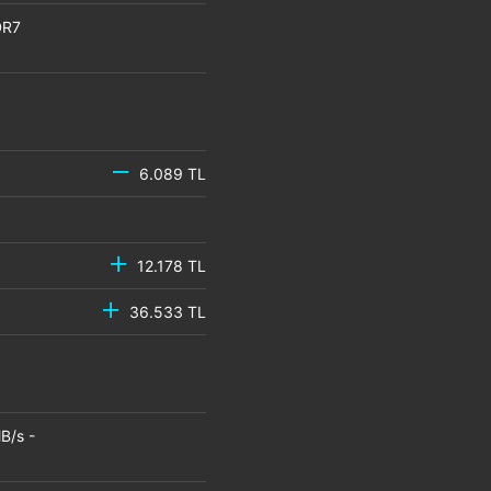
DR7
6.089 TL
12.178 TL
36.533 TL
B/s -