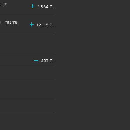
zma:
1.864 TL
 - Yazma:
12.115 TL
497 TL