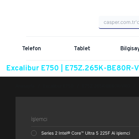
Telefon
Tablet
Bilgisa
Excalibur E750 | E75Z.265K-BE80R-VR
Anasayfa
Excalibur E750
E75Z.265K-BE80R-VRG
İşlemci
Series 2 Intel® Core™ Ultra 5 225F Ai işlemci