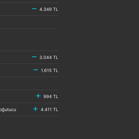
4.349 TL
3.044 TL
1.615 TL
994 TL
 Soğutucu
4.411 TL