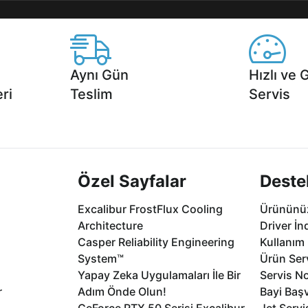
Aynı Gün
Hızlı ve 
ri
Teslim
Servis
2 aya varan
Seçili ürünlerde Aynı Gün Teslim!
1 Saatte servis,
.
seçenekleri Ca
Özel Sayfalar
Deste
Excalibur FrostFlux Cooling
Ürününüz
Architecture
Driver İn
Casper Reliability Engineering
Kullanım 
System™
Ürün Serv
Yapay Zeka Uygulamaları İle Bir
Servis No
r
Adım Önde Olun!
Bayi Baş