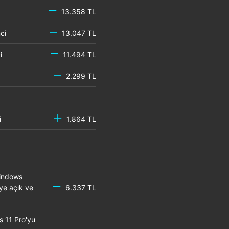
13.358 TL
emci
13.047 TL
mci
11.494 TL
2.299 TL
mci
1.864 TL
Windows
eye açık ve
6.337 TL
s 11 Pro'yu