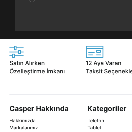
Satın Alırken
12 Aya Varan
Özelleştirme İmkanı
Taksit Seçenekle
Casper ürünlerini satın alırken ihtiyacınıza
Anlaşmalı kredi kartlarına 1
göre özelleştirebilirsiniz.
taksit seçenekleri Casper'da
Casper Hakkında
Kategoriler
Hakkımızda
Telefon
Markalarımız
Tablet