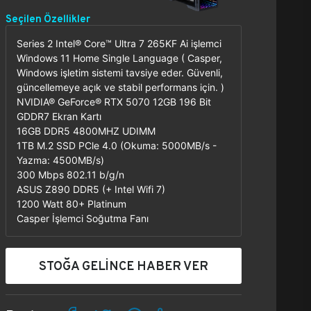
Seçilen Özellikler
Series 2 Intel® Core™ Ultra 7 265KF Ai işlemci
Windows 11 Home Single Language ( Casper,
Windows işletim sistemi tavsiye eder. Güvenli,
güncellemeye açık ve stabil performans için. )
NVIDIA® GeForce® RTX 5070 12GB 196 Bit
GDDR7 Ekran Kartı
16GB DDR5 4800MHZ UDIMM
1TB M.2 SSD PCle 4.0 (Okuma: 5000MB/s -
Yazma: 4500MB/s)
300 Mbps 802.11 b/g/n
ASUS Z890 DDR5 (+ Intel Wifi 7)
1200 Watt 80+ Platinum
Casper İşlemci Soğutma Fanı
STOĞA GELİNCE HABER VER