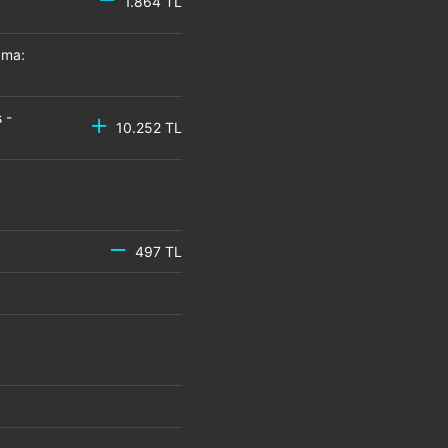
1.864 TL
zma:
 -
10.252 TL
497 TL