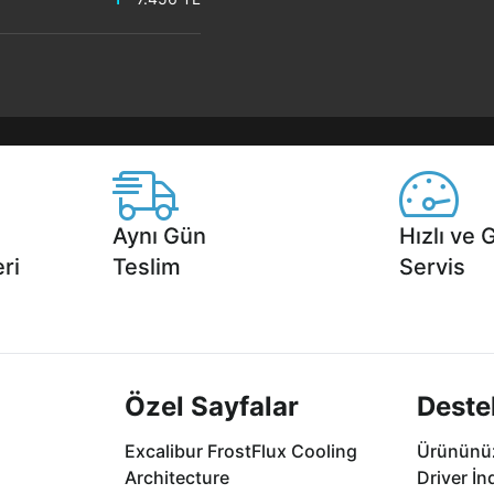
Aynı Gün
Hızlı ve 
ri
Teslim
Servis
2 aya varan
Seçili ürünlerde Aynı Gün Teslim!
1 Saatte servis,
.
seçenekleri Ca
Özel Sayfalar
Deste
Excalibur FrostFlux Cooling
Ürününüz
Architecture
Driver İn