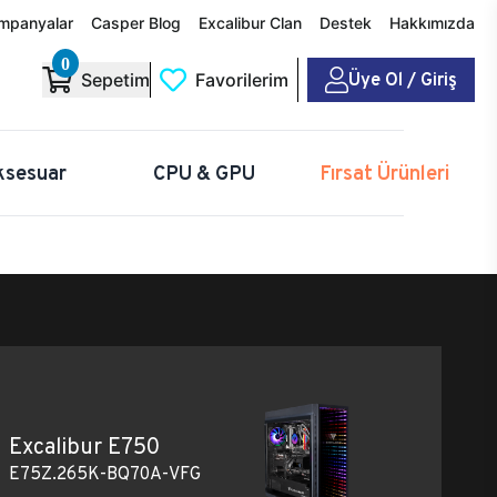
mpanyalar
Casper Blog
Excalibur Clan
Destek
Hakkımızda
0
Üye Ol / Giriş
Sepetim
Favorilerim
ksesuar
CPU & GPU
Fırsat Ürünleri
Excalibur E750
E75Z.265K-BQ70A-VFG