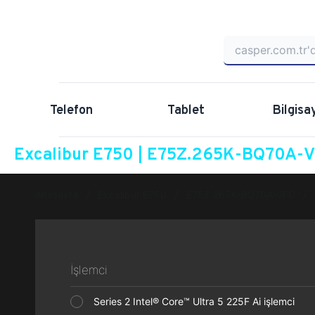
Telefon
Tablet
Bilgisa
Excalibur E750 | E75Z.265K-BQ70A-VF
Anasayfa
Excalibur E750
E75Z.265K-BQ70A-VFG
İşlemci
Series 2 Intel® Core™ Ultra 5 225F Ai işlemci