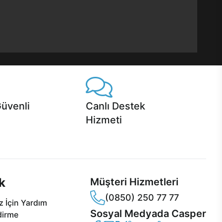
Güvenli
Canlı Destek
Hizmeti
 Jet servis ve Turbo servis
Ürünlerinizle ilgili Casper Canlı Destek
sper'da!
hizmeti her daim sizinle.
k
Müşteri Hizmetleri
(0850) 250 77 77
 İçin Yardım
Sosyal Medyada Casper
dirme