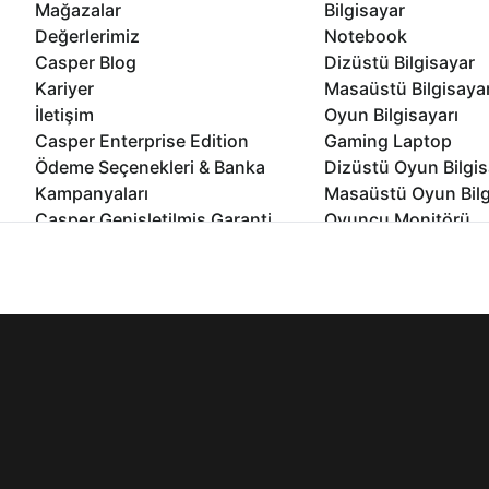
Mağazalar
Bilgisayar
Değerlerimiz
Notebook
Casper Blog
Dizüstü Bilgisayar
Kariyer
Masaüstü Bilgisaya
İletişim
Oyun Bilgisayarı
Casper Enterprise Edition
Gaming Laptop
Ödeme Seçenekleri & Banka
Dizüstü Oyun Bilgis
Kampanyaları
Masaüstü Oyun Bilg
Casper Genişletilmiş Garanti
Oyuncu Monitörü
Paketi
All In One Bilgisayar
İnternet sitemizden en verimli şekilde faydalanabilmeniz ve kulla
Ömür Boyu Performans Garantisi
Mini Pc Bilgisayar
edebilir, ayarlarınızdan çerezleri silebilir veya engelleyebilirsini
Kampanyalar
Bilgisayar Özelleşti
Kurumsal Çözümler
© 2021 - 2026 Casper Bilgisayar Sistemleri A.Ş. Tüm Hakları Sak