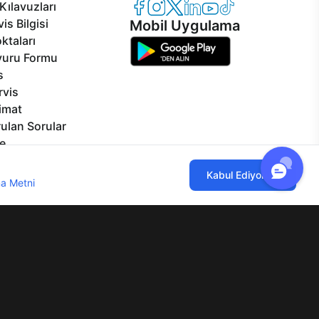
Casper Facebook
Casper Instagram
Casper Twitter
Casper LinkedIn
Casper YouTube
Casper TikTok
Kılavuzları
is Bilgisi
Mobil Uygulama
ktaları
vuru Formu
s
rvis
limat
ulan Sorular
e
izmetleri
ılmaktadır. Çerez kullanımını kabul
Kabul Ediyorum
rçalar
a Metni
'ni incelemenizi rica ederiz.
Görseller
eklilikler
lgi Toplumu Hizmetleri
Mesafeli Satış Sözleşmesi
Aydınlatma Metni