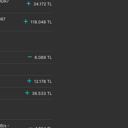
GDDR7
34.172 TL
DR7
118.048 TL
6.089 TL
12.178 TL
36.533 TL
B/s -