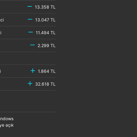
13.358 TL
emci
13.047 TL
mci
11.494 TL
2.299 TL
mci
1.864 TL
32.618 TL
Windows
ye açık