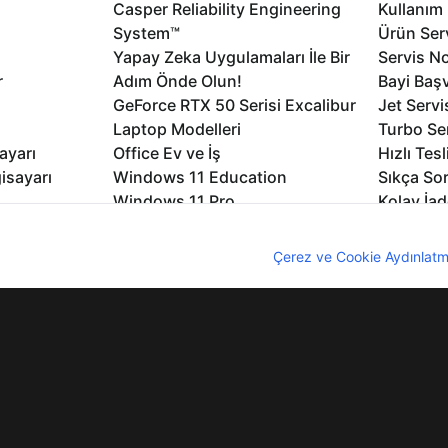
Casper Reliability Engineering
Kullanım 
System™
Ürün Serv
Yapay Zeka Uygulamaları İle Bir
Servis No
r
Adım Önde Olun!
Bayi Baş
GeForce RTX 50 Serisi Excalibur
Jet Servi
Laptop Modelleri
Turbo Se
ayarı
Office Ev ve İş
Hızlı Tes
isayarı
Windows 11 Education
Sıkça Sor
Windows 11 Pro
Kolay İad
Windows 11
Müşteri H
nıcı deneyimini geliştirebilmek için internet sitemizde çerezler kullan
Microsoft Copilot
Yedek Pa
z. Çerezler hakkında detaylı bilgi almak için
Çerez ve Cookie Aydınlatm
Excalibur Duvar Kağıtları
Logo ve 
rme
Nirvana Duvar Kağıtları
Yasal Ger
lıdır
KVKK
Çerez Politikası
Bilgi Güvenliği
Bi