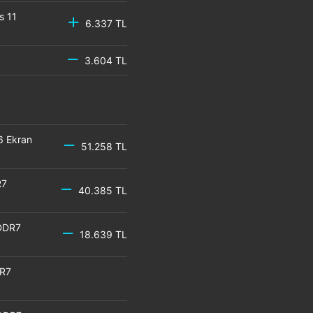
s 11
6.337 TL
3.604 TL
6 Ekran
51.258 TL
R7
40.385 TL
DDR7
18.639 TL
DR7