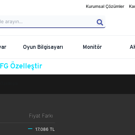
Kurumsal Çözümler
Ka
yar
Oyun Bilgisayarı
Monitör
A
G Özelleştir
Özelleştir
Fiyat Farkı
17.086 TL