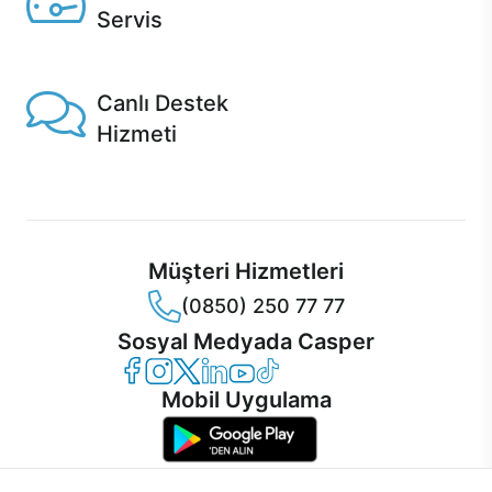
Servis
1 Saatte servis, Jet servis ve Turbo servis seçenekleri
Casper'da!
Canlı Destek
Hizmeti
Ürünlerinizle ilgili Casper Canlı Destek hizmeti her daim
sizinle.
Müşteri Hizmetleri
(0850) 250 77 77
Sosyal Medyada Casper
Casper Facebook
Casper Instagram
Casper Twitter
Casper LinkedIn
Casper YouTube
Casper TikTok
Mobil Uygulama