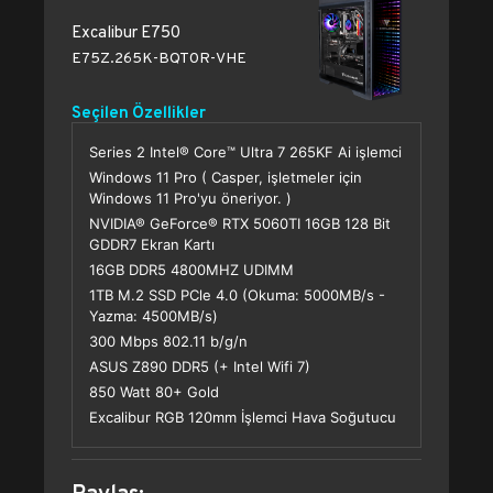
Excalibur E750
E75Z.265K-BQT0R-VHE
Seçilen Özellikler
Series 2 Intel® Core™ Ultra 7 265KF Ai işlemci
Windows 11 Pro ( Casper, işletmeler için
Windows 11 Pro'yu öneriyor. )
NVIDIA® GeForce® RTX 5060TI 16GB 128 Bit
GDDR7 Ekran Kartı
16GB DDR5 4800MHZ UDIMM
1TB M.2 SSD PCle 4.0 (Okuma: 5000MB/s -
Yazma: 4500MB/s)
300 Mbps 802.11 b/g/n
ASUS Z890 DDR5 (+ Intel Wifi 7)
850 Watt 80+ Gold
Excalibur RGB 120mm İşlemci Hava Soğutucu