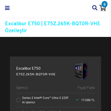
0
Excalibur E750 | E75Z.265K-BQT0R-VHE
Özelleştir
Excalibur E750
E75Z.265K-BQT0R-VHE
Özelleşt
Excalibur E750
E75Z.265K-BQT0R-VHE
İşlemci
Fiyat Farkı
Series 2 Intel® Core™ Ultra 5 225F
17.086 TL
Ai işlemci