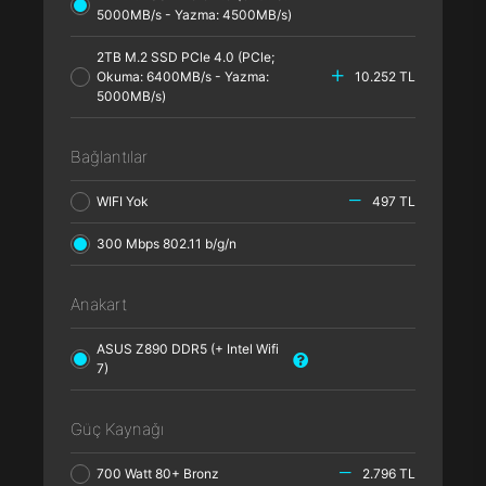
5000MB/s - Yazma: 4500MB/s)
2TB M.2 SSD PCle 4.0 (PCle;
Okuma: 6400MB/s - Yazma:
10.252 TL
5000MB/s)
Bağlantılar
WIFI Yok
497 TL
300 Mbps 802.11 b/g/n
Anakart
ASUS Z890 DDR5 (+ Intel Wifi
7)
Güç Kaynağı
700 Watt 80+ Bronz
2.796 TL