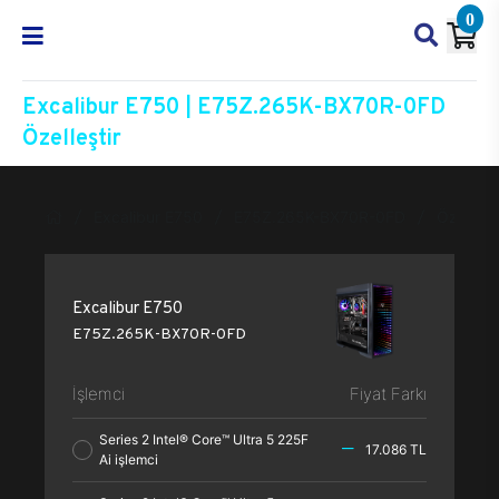
0
Excalibur E750 | E75Z.265K-BX70R-0FD
Özelleştir
Excalibur E750
E75Z.265K-BX70R-0FD
Özelleşti
Excalibur E750
E75Z.265K-BX70R-0FD
İşlemci
Fiyat Farkı
Series 2 Intel® Core™ Ultra 5 225F
17.086 TL
Ai işlemci