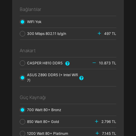
Bağlantılar
WIFI Yok
300 Mbps 802.11 b/g/n
497 TL
Anakart
CASPER H810 DDR5
10.873 TL
ASUS Z890 DDR5 (+ Intel Wifi
7)
Güç Kaynağı
700 Watt 80+ Bronz
850 Watt 80+ Gold
2.796 TL
1200 Watt 80+ Platinum
7.145 TL