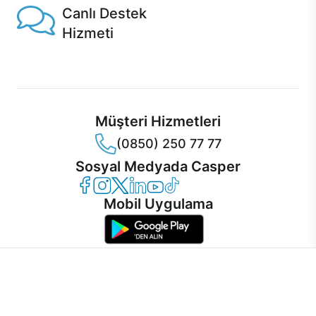
Canlı Destek
Hizmeti
Ürünlerinizle ilgili Casper Canlı Destek hizmeti her daim
sizinle.
Müşteri Hizmetleri
(0850) 250 77 77
Sosyal Medyada Casper
Casper Facebook
Casper Instagram
Casper Twitter
Casper LinkedIn
Casper YouTube
Casper TikTok
Mobil Uygulama
İnternet sitemizden en verimli şekilde faydalanabilmeniz ve
kullanıcı deneyimini geliştirebilmek için internet sitemizde
© 2021 - 2026 Casper Bilgisayar Sistemleri A.Ş. Tüm Hakları Saklıdır
çerezler kullanılmaktadır. Çerez kullanımını kabul edebilir,
KVKK