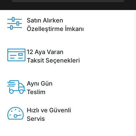
Satın Alırken
Özelleştirme İmkanı
Casper ürünlerini satın alırken ihtiyacınıza göre
özelleştirebilirsiniz.
12 Aya Varan
Taksit Seçenekleri
Anlaşmalı kredi kartlarına 12 aya varan taksit seçenekleri
Casper'da.
Aynı Gün
Teslim
Seçili ürünlerde Aynı Gün Teslim!
Hızlı ve Güvenli
Servis
1 Saatte servis, Jet servis ve Turbo servis seçenekleri
Casper'da!