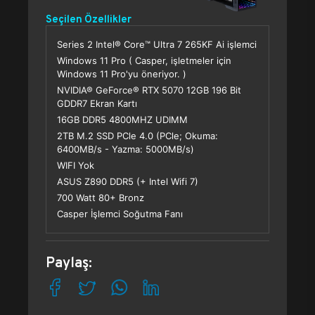
Seçilen Özellikler
Series 2 Intel® Core™ Ultra 7 265KF Ai işlemci
Windows 11 Pro ( Casper, işletmeler için
Windows 11 Pro'yu öneriyor. )
NVIDIA® GeForce® RTX 5070 12GB 196 Bit
GDDR7 Ekran Kartı
16GB DDR5 4800MHZ UDIMM
2TB M.2 SSD PCle 4.0 (PCle; Okuma:
6400MB/s - Yazma: 5000MB/s)
WIFI Yok
ASUS Z890 DDR5 (+ Intel Wifi 7)
700 Watt 80+ Bronz
Casper İşlemci Soğutma Fanı
Paylaş: