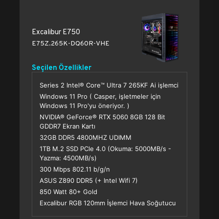
Excalibur E750
E75Z.265K-DQ60R-VHE
Seçilen Özellikler
Series 2 Intel® Core™ Ultra 7 265KF Ai işlemci
Windows 11 Pro ( Casper, işletmeler için
Windows 11 Pro'yu öneriyor. )
NVIDIA® GeForce® RTX 5060 8GB 128 Bit
GDDR7 Ekran Kartı
32GB DDR5 4800MHZ UDIMM
1TB M.2 SSD PCle 4.0 (Okuma: 5000MB/s -
Yazma: 4500MB/s)
300 Mbps 802.11 b/g/n
ASUS Z890 DDR5 (+ Intel Wifi 7)
850 Watt 80+ Gold
Excalibur RGB 120mm İşlemci Hava Soğutucu