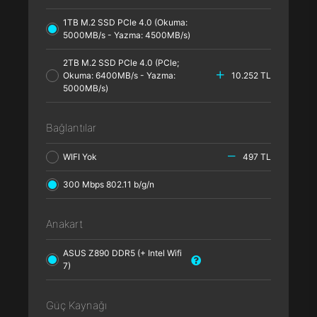
1TB M.2 SSD PCle 4.0 (Okuma:
5000MB/s - Yazma: 4500MB/s)
2TB M.2 SSD PCle 4.0 (PCle;
Okuma: 6400MB/s - Yazma:
10.252 TL
5000MB/s)
Bağlantılar
WIFI Yok
497 TL
300 Mbps 802.11 b/g/n
Anakart
ASUS Z890 DDR5 (+ Intel Wifi
7)
Güç Kaynağı