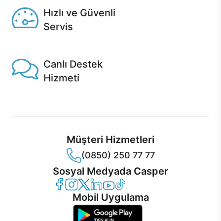
Hızlı ve Güvenli
Servis
1 Saatte servis, Jet servis ve Turbo servis seçenekleri
Casper'da!
Canlı Destek
Hizmeti
Ürünlerinizle ilgili Casper Canlı Destek hizmeti her daim
sizinle.
Müşteri Hizmetleri
(0850) 250 77 77
Sosyal Medyada Casper
Casper Facebook
Casper Instagram
Casper Twitter
Casper LinkedIn
Casper YouTube
Casper TikTok
Mobil Uygulama