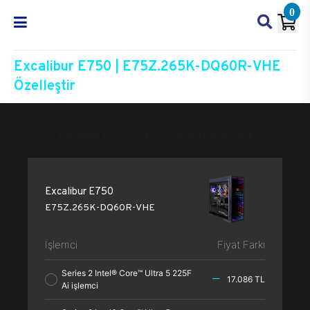
0
Excalibur E750 | E75Z.265K-DQ60R-VHE
Özelleştir
Excalibur E750
E75Z.265K-DQ60R-VHE
Özelleşt
Excalibur E750
E75Z.265K-DQ60R-VHE
İşlemci
Fiyat Farkı
Series 2 Intel® Core™ Ultra 5 225F
17.086 TL
Ai işlemci