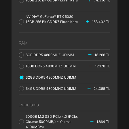
16GB 256 Bit GDDR7 Ekran Kartı
74.556 TL
NVIDIA® GeForce® RTX 5080
16GB 256 Bit GDDR7 Ekran Kartı
158.432 TL
RAM
8GB DDR5 4800MHZ UDIMM
18.266 TL
16GB DDR5 4800MHZ UDIMM
12.178 TL
32GB DDR5 4800MHZ UDIMM
64GB DDR5 4800MHZ UDIMM
24.355 TL
Depolama
500GB M.2 SSD PCle 4.0 (PCle;
Okuma: 5000MB/s - Yazma:
1.864 TL
4100MB/s)