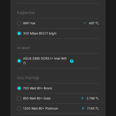
Bağlantılar
WIFI Yok
497 TL
300 Mbps 802.11 b/g/n
Anakart
ASUS Z890 DDR5 (+ Intel Wifi
7)
Güç Kaynağı
700 Watt 80+ Bronz
850 Watt 80+ Gold
2.796 TL
1200 Watt 80+ Platinum
7.145 TL