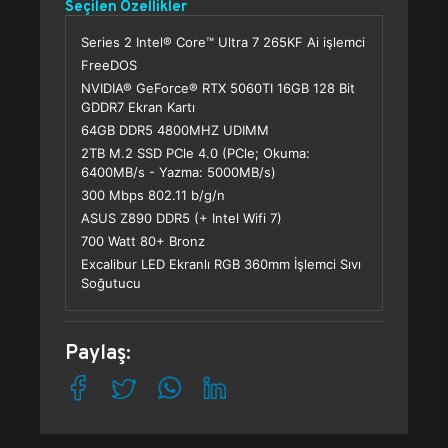
Seçilen Özellikler
Series 2 Intel® Core™ Ultra 7 265KF Ai işlemci
FreeDOS
NVIDIA® GeForce® RTX 5060TI 16GB 128 Bit
GDDR7 Ekran Kartı
64GB DDR5 4800MHZ UDIMM
2TB M.2 SSD PCle 4.0 (PCle; Okuma:
6400MB/s - Yazma: 5000MB/s)
300 Mbps 802.11 b/g/n
ASUS Z890 DDR5 (+ Intel Wifi 7)
700 Watt 80+ Bronz
Excalibur LED Ekranlı RGB 360mm İşlemci Sıvı
Soğutucu
Paylaş: