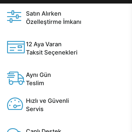
Satın Alırken
Özelleştirme İmkanı
Casper ürünlerini satın alırken ihtiyacınıza göre
özelleştirebilirsiniz.
12 Aya Varan
Taksit Seçenekleri
Anlaşmalı kredi kartlarına 12 aya varan taksit seçenekleri
Casper'da.
Aynı Gün
Teslim
Seçili ürünlerde Aynı Gün Teslim!
Hızlı ve Güvenli
Servis
1 Saatte servis, Jet servis ve Turbo servis seçenekleri
Casper'da!
Canlı Destek