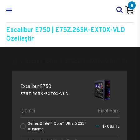
0
Excalibur E750 | E75Z.265K-EXT0X-VLD
Özelleştir
Excalibur E750
E75Z.265K-EXT0X-VLD
Özelleşti
Excalibur E750
E75Z.265K-EXT0X-VLD
İşlemci
Fiyat Farkı
Series 2 Intel® Core™ Ultra 5 225F
17.086 TL
Ai işlemci