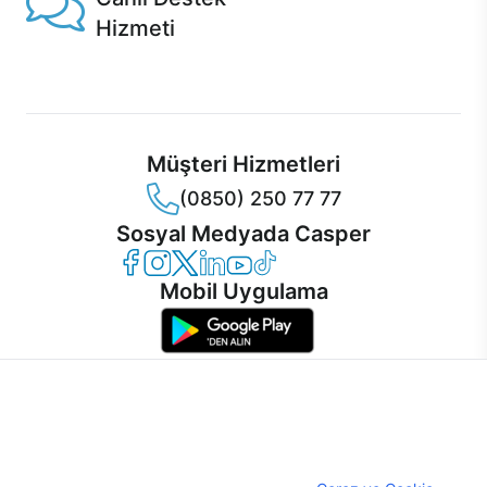
Hizmeti
Ürünlerinizle ilgili Casper Canlı Destek hizmeti her daim
sizinle.
Müşteri Hizmetleri
(0850) 250 77 77
Sosyal Medyada Casper
Casper Facebook
Casper Instagram
Casper Twitter
Casper LinkedIn
Casper YouTube
Casper TikTok
Mobil Uygulama
İnternet sitemizden en verimli şekilde faydalanabilmeniz ve
kullanıcı deneyimini geliştirebilmek için internet sitemizde
© 2021 - 2026 Casper Bilgisayar Sistemleri A.Ş. Tüm Hakları Saklıdır
çerezler kullanılmaktadır. Çerez kullanımını kabul edebilir,
KVKK
ayarlarınızdan çerezleri silebilir veya engelleyebilirsiniz.
Çerez Politikası