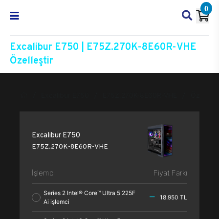
0
Excalibur E750 | E75Z.270K-8E60R-VHE
Özelleştir
Excalibur E750
E75Z.270K-8E60R-VHE
Özelleşti
Excalibur E750
E75Z.270K-8E60R-VHE
İşlemci
Fiyat Farkı
Series 2 Intel® Core™ Ultra 5 225F
18.950 TL
Ai işlemci