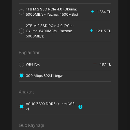
1TB M.2 SSD PCle 4.0 (Okuma:
1.864 TL
5000MB/s - Yazma: 4500MB/s)
2TB M.2 SSD PCle 4.0 (PCle;
Okuma: 6400MB/s - Yazma:
12.115 TL
5000MB/s)
Bağlantılar
WIFI Yok
497 TL
300 Mbps 802.11 b/g/n
Anakart
ASUS Z890 DDR5 (+ Intel Wifi
7)
Güç Kaynağı