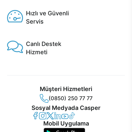
Seçili ürünlerde Aynı Gün Teslim!
Hızlı ve Güvenli
Servis
1 Saatte servis, Jet servis ve Turbo servis seçenekleri
Casper'da!
Canlı Destek
Hizmeti
Ürünlerinizle ilgili Casper Canlı Destek hizmeti her daim
sizinle.
Müşteri Hizmetleri
(0850) 250 77 77
Sosyal Medyada Casper
Casper Facebook
Casper Instagram
Casper Twitter
Casper LinkedIn
Casper YouTube
Casper TikTok
Mobil Uygulama