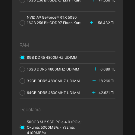
16GB 256 Bit GDDR7 Ekran Kartı
74.556 TL
NVIDIA® GeForce® RTX 5080
16GB 256 Bit GDDR7 Ekran Kartı
158.432 TL
RAM
8GB DDR5 4800MHZ UDIMM
16GB DDR5 4800MHZ UDIMM
6.089 TL
32GB DDR5 4800MHZ UDIMM
18.266 TL
64GB DDR5 4800MHZ UDIMM
42.621 TL
Depolama
500GB M.2 SSD PCle 4.0 (PCle;
Okuma: 5000MB/s - Yazma:
4100MB/s)