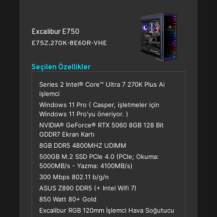
Excalibur E750
E75Z.270K-8E60R-VHE
Seçilen Özellikler
Series 2 Intel® Core™ Ultra 7 270K Plus Ai
işlemci
Windows 11 Pro ( Casper, işletmeler için
Windows 11 Pro'yu öneriyor. )
NVIDIA® GeForce® RTX 5060 8GB 128 Bit
GDDR7 Ekran Kartı
8GB DDR5 4800MHZ UDIMM
500GB M.2 SSD PCle 4.0 (PCle; Okuma:
5000MB/s - Yazma: 4100MB/s)
300 Mbps 802.11 b/g/n
ASUS Z890 DDR5 (+ Intel Wifi 7)
850 Watt 80+ Gold
Excalibur RGB 120mm İşlemci Hava Soğutucu