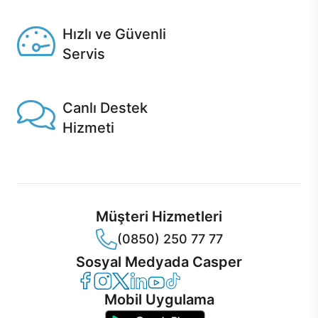
Seçili ürünlerde Aynı Gün Teslim!
Hızlı ve Güvenli
Servis
1 Saatte servis, Jet servis ve Turbo servis seçenekleri
Casper'da!
Canlı Destek
Hizmeti
Ürünlerinizle ilgili Casper Canlı Destek hizmeti her daim
sizinle.
Müşteri Hizmetleri
(0850) 250 77 77
Sosyal Medyada Casper
Casper Facebook
Casper Instagram
Casper Twitter
Casper LinkedIn
Casper YouTube
Casper TikTok
Mobil Uygulama