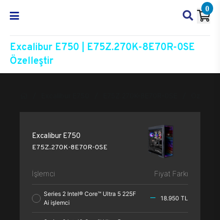
0
Excalibur E750 | E75Z.270K-8E70R-0SE
Özelleştir
Excalibur E750
E75Z.270K-8E70R-0SE
Özelleşti
Excalibur E750
E75Z.270K-8E70R-0SE
İşlemci
Fiyat Farkı
Series 2 Intel® Core™ Ultra 5 225F
18.950 TL
Ai işlemci