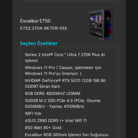
Excalibur E750
E75Z.270K-8E70R-0SE
Seçilen Özellikler
Series 2 Intel® Core™ Ultra 7 270K Plus Ai
işlemci
Windows 11 Pro ( Casper, işletmeler için
Windows 11 Pro'yu öneriyor. )
NVIDIA® GeForce® RTX 5070 12GB 196 Bit
GDDR7 Ekran Kartı
8GB DDR5 4800MHZ UDIMM
500GB M.2 SSD PCle 4.0 (PCle; Okuma:
5000MB/s - Yazma: 4100MB/s)
WIFI Yok
ASUS Z890 DDR5 (+ Intel Wifi 7)
850 Watt 80+ Gold
Excalibur RGB 360mm İşlemci Sıvı Soğutucu