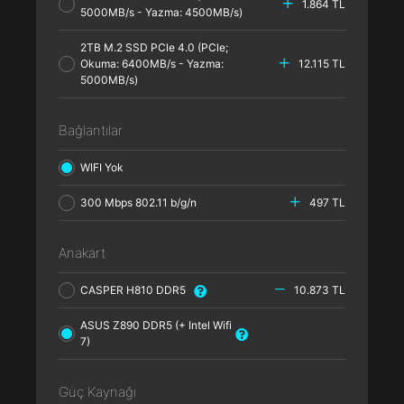
1.864 TL
5000MB/s - Yazma: 4500MB/s)
2TB M.2 SSD PCle 4.0 (PCle;
Okuma: 6400MB/s - Yazma:
12.115 TL
5000MB/s)
Bağlantılar
WIFI Yok
300 Mbps 802.11 b/g/n
497 TL
Anakart
CASPER H810 DDR5
10.873 TL
ASUS Z890 DDR5 (+ Intel Wifi
7)
Güç Kaynağı