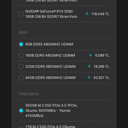
16GB 256 Bit GDDR7 Ekran Kartı
NVIDIA® GeForce® RTX 5080
118.048 TL
16GB 256 Bit GDDR7 Ekran Kartı
RAM
8GB DDR5 4800MHZ UDIMM
16GB DDR5 4800MHZ UDIMM
6.089 TL
32GB DDR5 4800MHZ UDIMM
18.266 TL
64GB DDR5 4800MHZ UDIMM
42.621 TL
Depolama
500GB M.2 SSD PCle 4.0 (PCle;
Okuma: 5000MB/s - Yazma:
4100MB/s)
1TB M.2 SSD PCle 4.0 (Okuma: