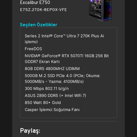
Excalibur E750
E75Z.270K-8EP0X-VFE
Seçilen Özellikler
Series 2 Intel® Core™ Ultra 7 270K Plus Ai
işlemci
FreeDOS
NVIDIA® GeForce® RTX 5070TI 16GB 256 Bit
GDDR7 Ekran Kartı
8GB DDR5 4800MHZ UDIMM
500GB M.2 SSD PCle 4.0 (PCle; Okuma:
5000MB/s - Yazma: 4100MB/s)
300 Mbps 802.11 b/g/n
ASUS Z890 DDR5 (+ Intel Wifi 7)
850 Watt 80+ Gold
Casper İşlemci Soğutma Fanı
Paylaş: