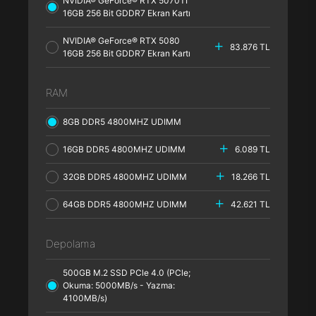
NVIDIA® GeForce® RTX 5070TI
16GB 256 Bit GDDR7 Ekran Kartı
NVIDIA® GeForce® RTX 5080
83.876 TL
16GB 256 Bit GDDR7 Ekran Kartı
RAM
8GB DDR5 4800MHZ UDIMM
16GB DDR5 4800MHZ UDIMM
6.089 TL
32GB DDR5 4800MHZ UDIMM
18.266 TL
64GB DDR5 4800MHZ UDIMM
42.621 TL
Depolama
500GB M.2 SSD PCle 4.0 (PCle;
Okuma: 5000MB/s - Yazma:
4100MB/s)