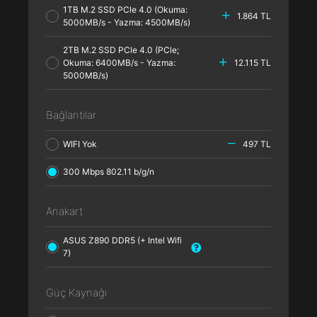
1TB M.2 SSD PCle 4.0 (Okuma:
1.864 TL
5000MB/s - Yazma: 4500MB/s)
2TB M.2 SSD PCle 4.0 (PCle;
Okuma: 6400MB/s - Yazma:
12.115 TL
5000MB/s)
Bağlantılar
WIFI Yok
497 TL
300 Mbps 802.11 b/g/n
Anakart
ASUS Z890 DDR5 (+ Intel Wifi
7)
Güç Kaynağı