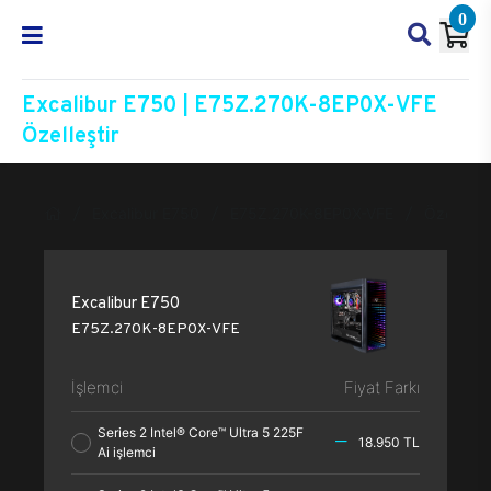
0
Excalibur E750 | E75Z.270K-8EP0X-VFE
Özelleştir
Excalibur E750
E75Z.270K-8EP0X-VFE
Özelleştir
Excalibur E750
E75Z.270K-8EP0X-VFE
İşlemci
Fiyat Farkı
Series 2 Intel® Core™ Ultra 5 225F
18.950 TL
Ai işlemci