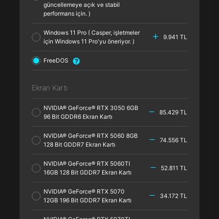
güncellemeye açık ve stabil
performans için. )
Windows 11 Pro ( Casper, işletmeler
9.941 TL
için Windows 11 Pro'yu öneriyor. )
FreeDOS
Ekran Kartı
NVIDIA® GeForce® RTX 3050 6GB
85.429 TL
96 Bit GDDR6 Ekran Kartı
NVIDIA® GeForce® RTX 5060 8GB
74.556 TL
128 Bit GDDR7 Ekran Kartı
NVIDIA® GeForce® RTX 5060TI
52.811 TL
16GB 128 Bit GDDR7 Ekran Kartı
NVIDIA® GeForce® RTX 5070
34.172 TL
12GB 196 Bit GDDR7 Ekran Kartı