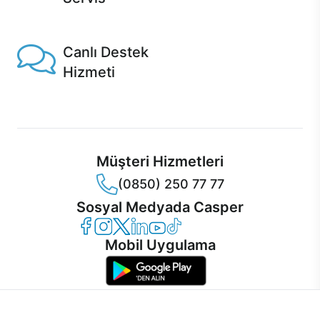
1 Saatte servis, Jet servis ve Turbo servis seçenekleri
Casper'da!
Canlı Destek
Hizmeti
Ürünlerinizle ilgili Casper Canlı Destek hizmeti her daim
sizinle.
Müşteri Hizmetleri
(0850) 250 77 77
Sosyal Medyada Casper
Casper Facebook
Casper Instagram
Casper Twitter
Casper LinkedIn
Casper YouTube
Casper TikTok
Mobil Uygulama
İnternet sitemizden en verimli şekilde faydalanabilmeniz ve