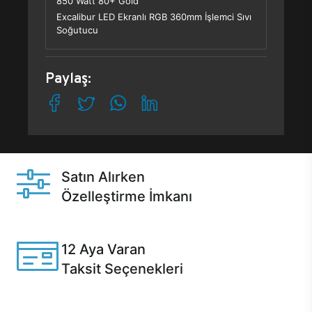
850 Watt 80+ Gold
Excalibur LED Ekranlı RGB 360mm İşlemci Sıvı
Soğutucu
Paylaş:
Satın Alırken
Özelleştirme İmkanı
Casper ürünlerini satın alırken ihtiyacınıza göre
özelleştirebilirsiniz.
12 Aya Varan
Taksit Seçenekleri
Anlaşmalı kredi kartlarına 12 aya varan taksit seçenekleri
Casper'da.