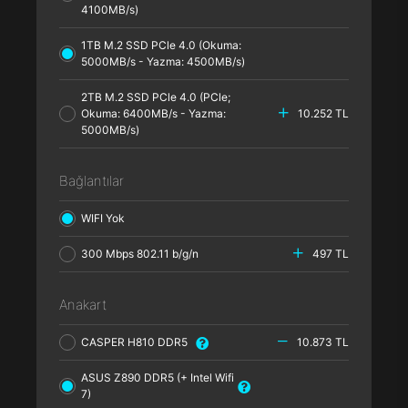
4100MB/s)
1TB M.2 SSD PCle 4.0 (Okuma:
5000MB/s - Yazma: 4500MB/s)
2TB M.2 SSD PCle 4.0 (PCle;
Okuma: 6400MB/s - Yazma:
10.252 TL
5000MB/s)
Bağlantılar
WIFI Yok
300 Mbps 802.11 b/g/n
497 TL
Anakart
CASPER H810 DDR5
10.873 TL
ASUS Z890 DDR5 (+ Intel Wifi
7)