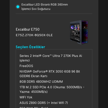
Excalibur LED Ekranlı RGB 360mm
İşlemci Sıvı Soğutucu
Excalibur E750
E75Z.270K-8Q50X-0LE
Seçilen Özellikler
Series 2 Intel® Core™ Ultra 7 270K Plus Ai
işlemci
FreeDOS
NVIDIA® GeForce® RTX 3050 6GB 96 Bit
GDDR6 Ekran Kartı
8GB DDR5 4800MHZ UDIMM
1TB M.2 SSD PCle 4.0 (Okuma: 5000MB/s -
Yazma: 4500MB/s)
WIFI Yok
ASUS Z890 DDR5 (+ Intel Wifi 7)