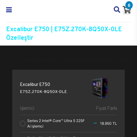
0
Excalibur E750 | E75Z.270K-8Q50X-0LE
Özelleştir
Excalibur E750
E75Z.270K-8Q50X-0LE
Özelleşti
Excalibur E750
E75Z.270K-8Q50X-0LE
İşlemci
Fiyat Farkı
Series 2 Intel® Core™ Ultra 5 225F
18.950 TL
Ai işlemci