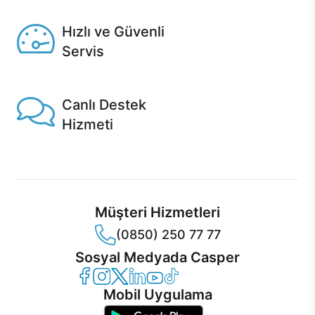
Seçili ürünlerde Aynı Gün Teslim!
Hızlı ve Güvenli
Servis
1 Saatte servis, Jet servis ve Turbo servis seçenekleri
Casper'da!
Canlı Destek
Hizmeti
Ürünlerinizle ilgili Casper Canlı Destek hizmeti her daim
sizinle.
Müşteri Hizmetleri
(0850) 250 77 77
Sosyal Medyada Casper
Casper Facebook
Casper Instagram
Casper Twitter
Casper LinkedIn
Casper YouTube
Casper TikTok
Mobil Uygulama