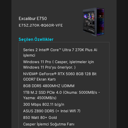
Excalibur E750
E75Z.270K-8Q60R-VFE
Seçilen Özellikler
Series 2 Intel® Core™ Ultra 7 270K Plus Ai
işlemci
Windows 11 Pro ( Casper, işletmeler için
Windows 11 Pro'yu öneriyor. )
NVIDIA® GeForce® RTX 5060 8GB 128 Bit
GDDR7 Ekran Kartı
8GB DDR5 4800MHZ UDIMM
1TB M.2 SSD PCle 4.0 (Okuma: 5000MB/s -
Yazma: 4500MB/s)
300 Mbps 802.11 b/g/n
ASUS Z890 DDR5 (+ Intel Wifi 7)
850 Watt 80+ Gold
Casper İşlemci Soğutma Fanı