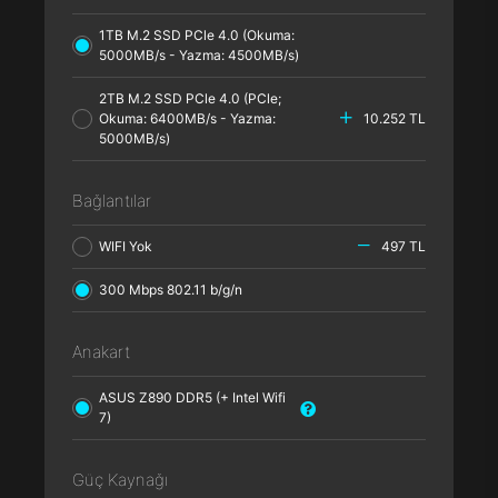
1TB M.2 SSD PCle 4.0 (Okuma:
5000MB/s - Yazma: 4500MB/s)
2TB M.2 SSD PCle 4.0 (PCle;
Okuma: 6400MB/s - Yazma:
10.252 TL
5000MB/s)
Bağlantılar
WIFI Yok
497 TL
300 Mbps 802.11 b/g/n
Anakart
ASUS Z890 DDR5 (+ Intel Wifi
7)
Güç Kaynağı