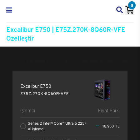
0
Excalibur E750 | E75Z.270K-8Q60R-VFE
Özelleştir
Excalibur E750
E75Z.270K-8Q60R-VFE
Özelleşti
Excalibur E750
E75Z.270K-8Q60R-VFE
İşlemci
Fiyat Farkı
Series 2 Intel® Core™ Ultra 5 225F
18.950 TL
Ai işlemci