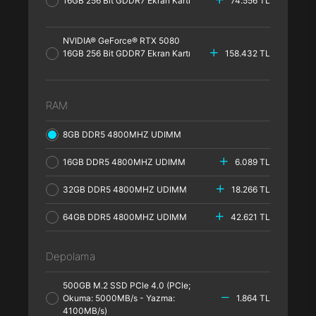
16GB 256 Bit GDDR7 Ekran Kartı
74.556 TL
NVIDIA® GeForce® RTX 5080
16GB 256 Bit GDDR7 Ekran Kartı
158.432 TL
RAM
8GB DDR5 4800MHZ UDIMM
16GB DDR5 4800MHZ UDIMM
6.089 TL
32GB DDR5 4800MHZ UDIMM
18.266 TL
64GB DDR5 4800MHZ UDIMM
42.621 TL
Depolama
500GB M.2 SSD PCle 4.0 (PCle;
Okuma: 5000MB/s - Yazma:
1.864 TL
4100MB/s)