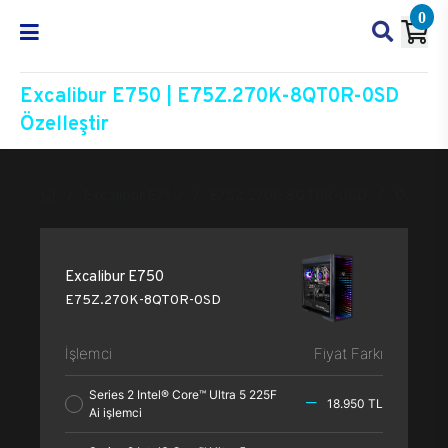
0
Excalibur E750 | E75Z.270K-8QT0R-0SD
Özelleştir
Excalibur E750
E75Z.270K-8QT0R-0SD
Özelleşt
Excalibur E750
E75Z.270K-8QT0R-0SD
İşlemci
Fiyat Farkı
Series 2 Intel® Core™ Ultra 5 225F
18.950 TL
Ai işlemci