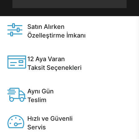
Satın Alırken
Özelleştirme İmkanı
Casper ürünlerini satın alırken ihtiyacınıza göre
özelleştirebilirsiniz.
12 Aya Varan
Taksit Seçenekleri
Anlaşmalı kredi kartlarına 12 aya varan taksit seçenekleri
Casper'da.
Aynı Gün
Teslim
Seçili ürünlerde Aynı Gün Teslim!
Hızlı ve Güvenli
Servis
1 Saatte servis, Jet servis ve Turbo servis seçenekleri
Casper'da!