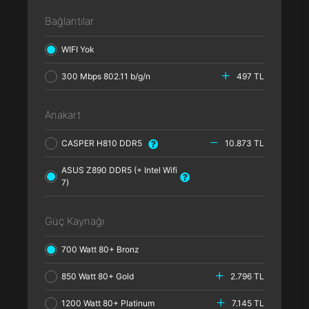
Bağlantılar
WIFI Yok
300 Mbps 802.11 b/g/n
497 TL
Anakart
CASPER H810 DDR5
10.873 TL
ASUS Z890 DDR5 (+ Intel Wifi
7)
Güç Kaynağı
700 Watt 80+ Bronz
850 Watt 80+ Gold
2.796 TL
1200 Watt 80+ Platinum
7.145 TL