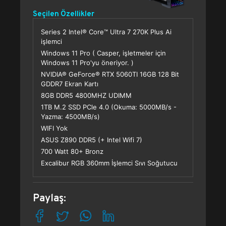
Seçilen Özellikler
Series 2 Intel® Core™ Ultra 7 270K Plus Ai
işlemci
Windows 11 Pro ( Casper, işletmeler için
Windows 11 Pro'yu öneriyor. )
NVIDIA® GeForce® RTX 5060TI 16GB 128 Bit
GDDR7 Ekran Kartı
8GB DDR5 4800MHZ UDIMM
1TB M.2 SSD PCle 4.0 (Okuma: 5000MB/s -
Yazma: 4500MB/s)
WIFI Yok
ASUS Z890 DDR5 (+ Intel Wifi 7)
700 Watt 80+ Bronz
Excalibur RGB 360mm İşlemci Sıvı Soğutucu
Paylaş: