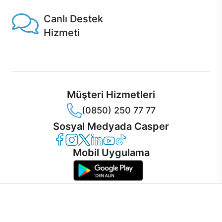
Canlı Destek
Hizmeti
Ürünlerinizle ilgili Casper Canlı Destek hizmeti her daim
sizinle.
Müşteri Hizmetleri
(0850) 250 77 77
Sosyal Medyada Casper
Casper Facebook
Casper Instagram
Casper Twitter
Casper LinkedIn
Casper YouTube
Casper TikTok
Mobil Uygulama
İnternet sitemizden en verimli şekilde faydalanabilmeniz ve
kullanıcı deneyimini geliştirebilmek için internet sitemizde
© 2021 - 2026 Casper Bilgisayar Sistemleri A.Ş. Tüm Hakları Saklıdır
çerezler kullanılmaktadır. Çerez kullanımını kabul edebilir,