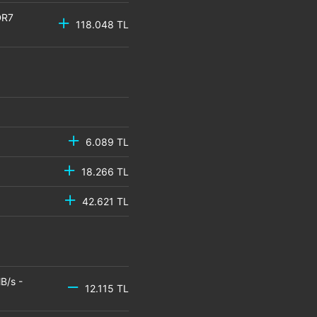
DR7
118.048 TL
6.089 TL
18.266 TL
42.621 TL
B/s -
12.115 TL