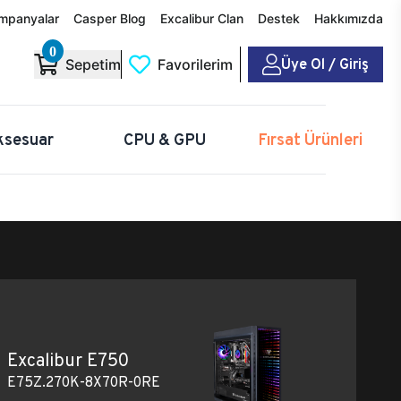
mpanyalar
Casper Blog
Excalibur Clan
Destek
Hakkımızda
0
Üye Ol / Giriş
Sepetim
Favorilerim
ksesuar
CPU & GPU
Fırsat Ürünleri
Excalibur E750
E75Z.270K-8X70R-0RE