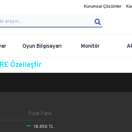
Kurumsal Çözümler
Ka
yar
Oyun Bilgisayarı
Monitör
A
E Özelleştir
Özelleştir
Fiyat Farkı
18.950 TL