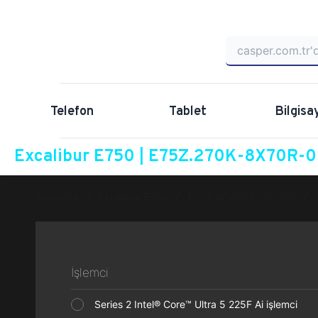
Telefon
Tablet
Bilgisa
Excalibur E750 | E75Z.270K-8X70R-0R
Anasayfa
Excalibur E750
E75Z.270K-8X70R-0RE
İşlemci
Series 2 Intel® Core™ Ultra 5 225F Ai işlemci