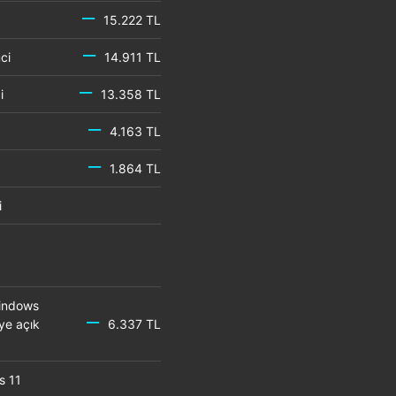
15.222 TL
emci
14.911 TL
mci
13.358 TL
4.163 TL
1.864 TL
mci
Windows
ye açık
6.337 TL
s 11