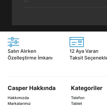
Satın Alırken
12 Aya Varan
Özelleştirme İmkanı
Taksit Seçenekle
Casper ürünlerini satın alırken ihtiyacınıza
Anlaşmalı kredi kartlarına 1
göre özelleştirebilirsiniz.
taksit seçenekleri Casper'da
Casper Hakkında
Kategoriler
Hakkımızda
Telefon
Markalarımız
Tablet