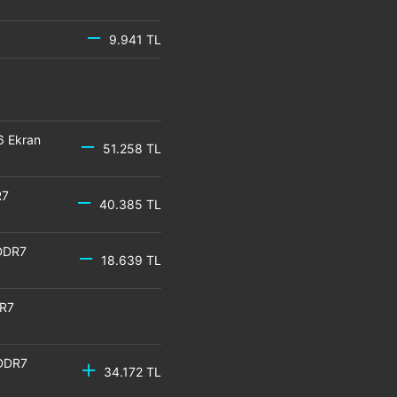
9.941 TL
6 Ekran
51.258 TL
R7
40.385 TL
DDR7
18.639 TL
DR7
GDDR7
34.172 TL