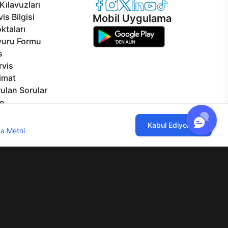
Casper Facebook
Casper Instagram
Casper Twitter
Casper LinkedIn
Casper YouTube
Casper TikTok
Kılavuzları
is Bilgisi
Mobil Uygulama
ktaları
vuru Formu
s
rvis
limat
ulan Sorular
e
izmetleri
ılmaktadır. Çerez kullanımını kabul
Kabul Ediyorum
rçalar
a Metni
'ni incelemenizi rica ederiz.
Görseller
eklilikler
lgi Toplumu Hizmetleri
Mesafeli Satış Sözleşmesi
Aydınlatma Metni