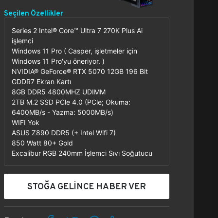
Seçilen Özellikler
Series 2 Intel® Core™ Ultra 7 270K Plus Ai
işlemci
Windows 11 Pro ( Casper, işletmeler için
Windows 11 Pro'yu öneriyor. )
NVIDIA® GeForce® RTX 5070 12GB 196 Bit
GDDR7 Ekran Kartı
8GB DDR5 4800MHZ UDIMM
2TB M.2 SSD PCle 4.0 (PCle; Okuma:
6400MB/s - Yazma: 5000MB/s)
WIFI Yok
ASUS Z890 DDR5 (+ Intel Wifi 7)
850 Watt 80+ Gold
Excalibur RGB 240mm İşlemci Sıvı Soğutucu
STOĞA GELİNCE HABER VER