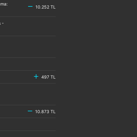
zma:
10.252 TL
 -
497 TL
10.873 TL