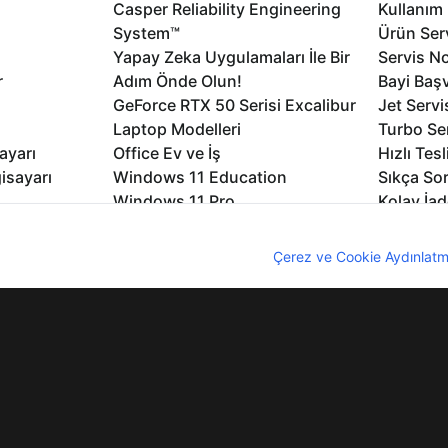
Casper Reliability Engineering
Kullanım 
System™
Ürün Serv
Yapay Zeka Uygulamaları İle Bir
Servis No
r
Adım Önde Olun!
Bayi Baş
GeForce RTX 50 Serisi Excalibur
Jet Servi
Laptop Modelleri
Turbo Se
ayarı
Office Ev ve İş
Hızlı Tes
isayarı
Windows 11 Education
Sıkça Sor
Windows 11 Pro
Kolay İad
Windows 11
Müşteri H
nıcı deneyimini geliştirebilmek için internet sitemizde çerezler kullan
Microsoft Copilot
Yedek Pa
z. Çerezler hakkında detaylı bilgi almak için
Çerez ve Cookie Aydınlatm
Excalibur Duvar Kağıtları
Logo ve 
rme
Nirvana Duvar Kağıtları
Yasal Ger
lıdır
KVKK
Çerez Politikası
Bilgi Güvenliği
Bi