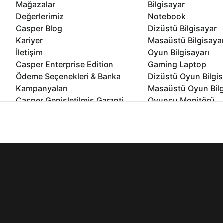
Mağazalar
Bilgisayar
Değerlerimiz
Notebook
Casper Blog
Dizüstü Bilgisayar
Kariyer
Masaüstü Bilgisaya
İletişim
Oyun Bilgisayarı
Casper Enterprise Edition
Gaming Laptop
Ödeme Seçenekleri & Banka
Dizüstü Oyun Bilgis
Kampanyaları
Masaüstü Oyun Bilg
Casper Genişletilmiş Garanti
Oyuncu Monitörü
Paketi
All In One Bilgisayar
İnternet sitemizden en verimli şekilde faydalanabilmeniz ve kulla
Ömür Boyu Performans Garantisi
Mini Pc Bilgisayar
edebilir, ayarlarınızdan çerezleri silebilir veya engelleyebilirsini
Kampanyalar
Bilgisayar Özelleşti
Kurumsal Çözümler
© 2021 - 2026 Casper Bilgisayar Sistemleri A.Ş. Tüm Hakları Sak