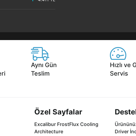
Aynı Gün
Hızlı ve 
ri
Teslim
Servis
2 aya varan
Seçili ürünlerde Aynı Gün Teslim!
1 Saatte servis,
.
seçenekleri Ca
Özel Sayfalar
Deste
Excalibur FrostFlux Cooling
Ürününüz
Architecture
Driver İn