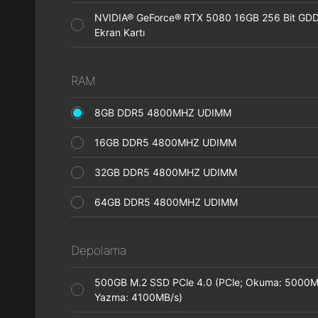
NVIDIA® GeForce® RTX 5080 16GB 256 Bit GD
Ekran Kartı
RAM
8GB DDR5 4800MHZ UDIMM
16GB DDR5 4800MHZ UDIMM
32GB DDR5 4800MHZ UDIMM
64GB DDR5 4800MHZ UDIMM
Depolama
500GB M.2 SSD PCle 4.0 (PCle; Okuma: 5000M
Yazma: 4100MB/s)