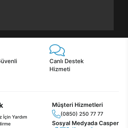
Güvenli
Canlı Destek
Hizmeti
 Jet servis ve Turbo servis
Ürünlerinizle ilgili Casper Canlı Destek
sper'da!
hizmeti her daim sizinle.
k
Müşteri Hizmetleri
(0850) 250 77 77
 İçin Yardım
Sosyal Medyada Casper
dirme