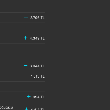
2.796 TL
4.349 TL
3.044 TL
1.615 TL
994 TL
Soğutucu
4.411 TL