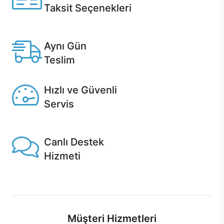
Taksit Seçenekleri
Anlaşmalı kredi kartlarına 12 aya varan taksit seçenekleri
Casper'da.
Aynı Gün
Teslim
Seçili ürünlerde Aynı Gün Teslim!
Hızlı ve Güvenli
Servis
1 Saatte servis, Jet servis ve Turbo servis seçenekleri
Casper'da!
Canlı Destek
Hizmeti
Ürünlerinizle ilgili Casper Canlı Destek hizmeti her daim
sizinle.
Müşteri Hizmetleri