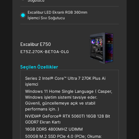
Soğutucu
Excalibur LED Ekranlı RGB 360mm
İşlemci Sıvı Soğutucu
Excalibur E750
E75Z.270K-BET0A-0LG
Seçilen Özellikler
Series 2 Intel® Core™ Ultra 7 270K Plus Ai
işlemci
Windows 11 Home Single Language ( Casper,
Windows işletim sistemi tavsiye eder.
Güvenli, güncellemeye açık ve stabil
performans için. )
NVIDIA® GeForce® RTX 5060TI 16GB 128 Bit
GDDR7 Ekran Kartı
16GB DDR5 4800MHZ UDIMM
500GB M.2 SSD PCle 4.0 (PCle; Okuma: