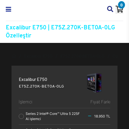
0
Excalibur E750 | E75Z.270K-BET0A-0LG
Özelleştir
Excalibur E750
E75Z.270K-BET0A-0LG
Özelleşti
Excalibur E750
E75Z.270K-BET0A-0LG
İşlemci
Fiyat Farkı
Series 2 Intel® Core™ Ultra 5 225F
18.950 TL
Ai işlemci