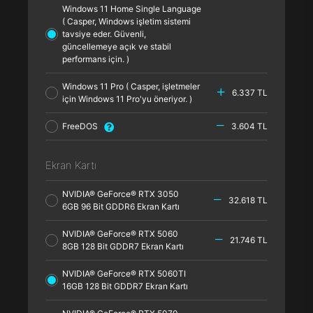
Windows 11 Home Single Language
( Casper, Windows işletim sistemi
tavsiye eder. Güvenli,
güncellemeye açık ve stabil
performans için. )
Windows 11 Pro ( Casper, işletmeler
6.337 TL
için Windows 11 Pro'yu öneriyor. )
FreeDOS
3.604 TL
Ekran Kartı
NVIDIA® GeForce® RTX 3050
32.618 TL
6GB 96 Bit GDDR6 Ekran Kartı
NVIDIA® GeForce® RTX 5060
21.746 TL
8GB 128 Bit GDDR7 Ekran Kartı
NVIDIA® GeForce® RTX 5060TI
16GB 128 Bit GDDR7 Ekran Kartı