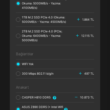
Okuma: 5000MB/s - Yazma:
4100MB/s)
1TB M.2 SSD PCle 4.0 (Okuma:
1.864 TL
5000MB/s - Yazma: 4500MB/s)
2TB M.2 SSD PCle 4.0 (PCle;
Okuma: 6400MB/s - Yazma:
12.115 TL
5000MB/s)
Bağlantılar
WIFI Yok
300 Mbps 802.11 b/g/n
497 TL
Anakart
CASPER H810 DDR5
10.873 TL
ASUS Z890 DDR5 (+ Intel Wifi