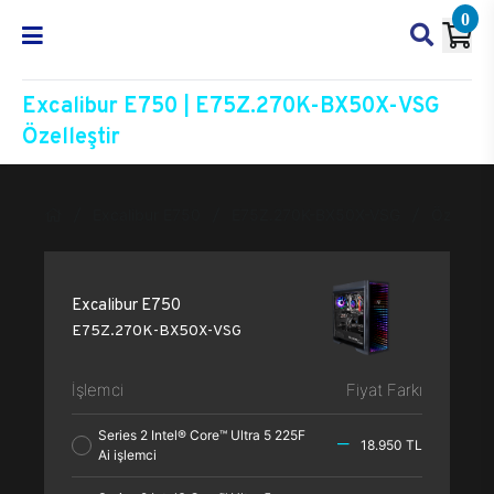
0
Excalibur E750 | E75Z.270K-BX50X-VSG
Özelleştir
Excalibur E750
E75Z.270K-BX50X-VSG
Özelleşti
Excalibur E750
E75Z.270K-BX50X-VSG
İşlemci
Fiyat Farkı
Series 2 Intel® Core™ Ultra 5 225F
18.950 TL
Ai işlemci