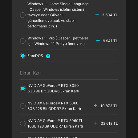
Windows 11 Home Single Language
( Casper, Windows işletim sistemi
tavsiye eder. Güvenli,
3.604 TL
güncellemeye açık ve stabil
performans için. )
Windows 11 Pro ( Casper, işletmeler
9.941 TL
için Windows 11 Pro'yu öneriyor. )
FreeDOS
Ekran Kartı
NVIDIA® GeForce® RTX 3050
6GB 96 Bit GDDR6 Ekran Kartı
NVIDIA® GeForce® RTX 5060
10.873 TL
8GB 128 Bit GDDR7 Ekran Kartı
NVIDIA® GeForce® RTX 5060TI
32.618 TL
16GB 128 Bit GDDR7 Ekran Kartı