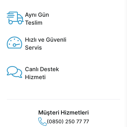
Casper'da.
Aynı Gün
Teslim
Seçili ürünlerde Aynı Gün Teslim!
Hızlı ve Güvenli
Servis
1 Saatte servis, Jet servis ve Turbo servis seçenekleri
Casper'da!
Canlı Destek
Hizmeti
Ürünlerinizle ilgili Casper Canlı Destek hizmeti her daim
sizinle.
Müşteri Hizmetleri
(0850) 250 77 77