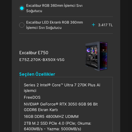
Excalibur RGB 360mm İşlemci Sıvı
Soğutucu
Excalibur LED Ekranlı RGB 360mm
3.417 TL
İşlemci Sıvı Soğutucu
Excalibur E750
E75Z.270K-BX50X-VSG
Seçilen Özellikler
Series 2 Intel® Core™ Ultra 7 270K Plus Ai
işlemci
FreeDOS
NVIDIA® GeForce® RTX 3050 6GB 96 Bit
GDDR6 Ekran Kartı
16GB DDR5 4800MHZ UDIMM
2TB M.2 SSD PCle 4.0 (PCle; Okuma:
6400MB/s - Yazma: 5000MB/s)