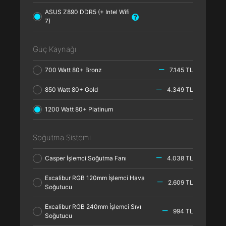
ASUS Z890 DDR5 (+ Intel Wifi
7)
Güç Kaynağı
700 Watt 80+ Bronz
7.145 TL
850 Watt 80+ Gold
4.349 TL
1200 Watt 80+ Platinum
Soğutma Sistemi
Casper İşlemci Soğutma Fanı
4.038 TL
Excalibur RGB 120mm İşlemci Hava
2.609 TL
Soğutucu
Excalibur RGB 240mm İşlemci Sıvı
994 TL
Soğutucu