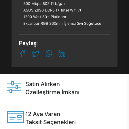
300 Mbps 802.11 b/g/n
ASUS Z890 DDR5 (+ Intel Wifi 7)
1200 Watt 80+ Platinum
Excalibur RGB 360mm İşlemci Sıvı Soğutucu
Paylaş:
Satın Alırken
Özelleştirme İmkanı
Casper ürünlerini satın alırken ihtiyacınıza göre
özelleştirebilirsiniz.
12 Aya Varan
Taksit Seçenekleri
Anlaşmalı kredi kartlarına 12 aya varan taksit seçenekleri