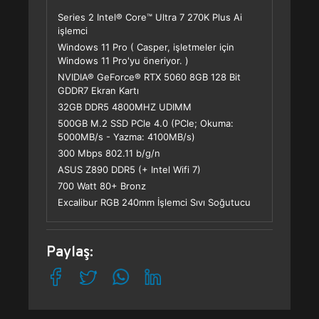
Series 2 Intel® Core™ Ultra 7 270K Plus Ai
işlemci
Windows 11 Pro ( Casper, işletmeler için
Windows 11 Pro'yu öneriyor. )
NVIDIA® GeForce® RTX 5060 8GB 128 Bit
GDDR7 Ekran Kartı
32GB DDR5 4800MHZ UDIMM
500GB M.2 SSD PCle 4.0 (PCle; Okuma:
5000MB/s - Yazma: 4100MB/s)
300 Mbps 802.11 b/g/n
ASUS Z890 DDR5 (+ Intel Wifi 7)
700 Watt 80+ Bronz
Excalibur RGB 240mm İşlemci Sıvı Soğutucu
Paylaş: