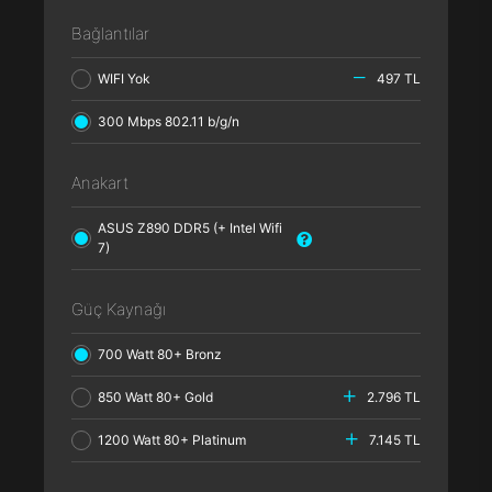
Bağlantılar
WIFI Yok
497 TL
300 Mbps 802.11 b/g/n
Anakart
ASUS Z890 DDR5 (+ Intel Wifi
7)
Güç Kaynağı
700 Watt 80+ Bronz
850 Watt 80+ Gold
2.796 TL
1200 Watt 80+ Platinum
7.145 TL