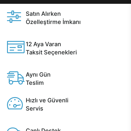
Satın Alırken
Özelleştirme İmkanı
Casper ürünlerini satın alırken ihtiyacınıza göre
özelleştirebilirsiniz.
12 Aya Varan
Taksit Seçenekleri
Anlaşmalı kredi kartlarına 12 aya varan taksit seçenekleri
Casper'da.
Aynı Gün
Teslim
Seçili ürünlerde Aynı Gün Teslim!
Hızlı ve Güvenli
Servis
1 Saatte servis, Jet servis ve Turbo servis seçenekleri
Casper'da!
Canlı Destek