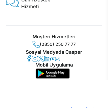
Hizmeti
Ürünlerinizle ilgili Casper Canlı Destek hizmeti her daim
sizinle.
Müşteri Hizmetleri
(0850) 250 77 77
Sosyal Medyada Casper
Casper Facebook
Casper Instagram
Casper Twitter
Casper LinkedIn
Casper YouTube
Casper TikTok
Mobil Uygulama
İnternet sitemizden en verimli şekilde faydalanabilmeniz ve
kullanıcı deneyimini geliştirebilmek için internet sitemizde
© 2021 - 2026 Casper Bilgisayar Sistemleri A.Ş. Tüm Hakları Saklıdır
çerezler kullanılmaktadır. Çerez kullanımını kabul edebilir,
KVKK
ayarlarınızdan çerezleri silebilir veya engelleyebilirsiniz.
Çerez Politikası