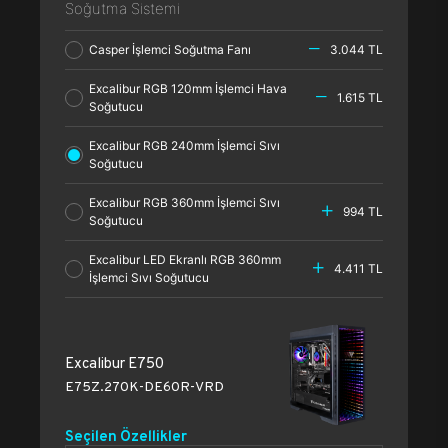
Soğutma Sistemi
Casper İşlemci Soğutma Fanı
3.044 TL
Excalibur RGB 120mm İşlemci Hava
1.615 TL
Soğutucu
Excalibur RGB 240mm İşlemci Sıvı
Soğutucu
Excalibur RGB 360mm İşlemci Sıvı
994 TL
Soğutucu
Excalibur LED Ekranlı RGB 360mm
4.411 TL
İşlemci Sıvı Soğutucu
Excalibur E750
E75Z.270K-DE60R-VRD
Seçilen Özellikler