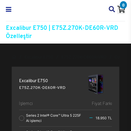
0
Excalibur E750 | E75Z.270K-DE60R-VRD
Özelleştir
Excalibur E750
E75Z.270K-DE60R-VRD
Özelleşti
Excalibur E750
E75Z.270K-DE60R-VRD
İşlemci
Fiyat Farkı
Series 2 Intel® Core™ Ultra 5 225F
18.950 TL
Ai işlemci