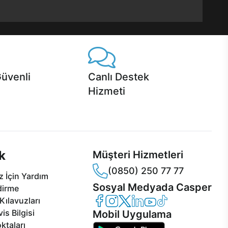
Güvenli
Canlı Destek
Hizmeti
 Jet servis ve Turbo servis
Ürünlerinizle ilgili Casper Canlı Destek
sper'da!
hizmeti her daim sizinle.
k
Müşteri Hizmetleri
(0850) 250 77 77
 İçin Yardım
Sosyal Medyada Casper
dirme
Casper Facebook
Casper Instagram
Casper Twitter
Casper LinkedIn
Casper YouTube
Casper TikTok
Kılavuzları
is Bilgisi
Mobil Uygulama
ktaları