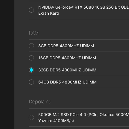
NVIDIA® GeForce® RTX 5080 16GB 256 Bit GD
Ekran Kartı
RAM
8GB DDR5 4800MHZ UDIMM
16GB DDR5 4800MHZ UDIMM
32GB DDR5 4800MHZ UDIMM
64GB DDR5 4800MHZ UDIMM
Depolama
500GB M.2 SSD PCle 4.0 (PCle; Okuma: 5000M
Yazma: 4100MB/s)