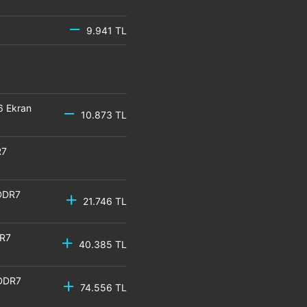
9.941 TL
6 Ekran
10.873 TL
R7
DDR7
21.746 TL
DR7
40.385 TL
GDDR7
74.556 TL