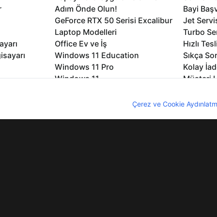
r
Adım Önde Olun!
Bayi Baş
GeForce RTX 50 Serisi Excalibur
Jet Servi
Laptop Modelleri
Turbo Se
ayarı
Office Ev ve İş
Hızlı Tes
isayarı
Windows 11 Education
Sıkça Sor
Windows 11 Pro
Kolay İad
Windows 11
Müşteri H
Microsoft Copilot
Yedek Pa
nıcı deneyimini geliştirebilmek için internet sitemizde çerezler kullan
Excalibur Duvar Kağıtları
Logo ve 
z. Çerezler hakkında detaylı bilgi almak için
Çerez ve Cookie Aydınlatm
rme
Nirvana Duvar Kağıtları
Yasal Ger
lıdır
KVKK
Çerez Politikası
Bilgi Güvenliği
Bi