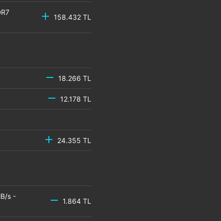
DR7
158.432 TL
18.266 TL
12.178 TL
24.355 TL
B/s -
1.864 TL