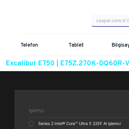
Telefon
Tablet
Bilgisa
Excalibur E750 | E75Z.270K-DQ60R-VR
Anasayfa
Excalibur E750
E75Z.270K-DQ60R-VRG
İşlemci
Series 2 Intel® Core™ Ultra 5 225F Ai işlemci