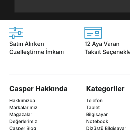
Satın Alırken
12 Aya Varan
Özelleştirme İmkanı
Taksit Seçenekle
Casper ürünlerini satın alırken ihtiyacınıza
Anlaşmalı kredi kartlarına 1
göre özelleştirebilirsiniz.
taksit seçenekleri Casper'da
Casper Hakkında
Kategoriler
Hakkımızda
Telefon
Markalarımız
Tablet
Mağazalar
Bilgisayar
Değerlerimiz
Notebook
Casper Blog
Dizüstü Bilgisayar