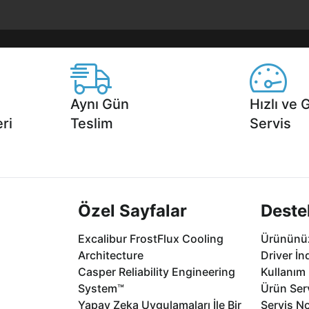
Aynı Gün
Hızlı ve 
ri
Teslim
Servis
2 aya varan
Seçili ürünlerde Aynı Gün Teslim!
1 Saatte servis,
.
seçenekleri Ca
Özel Sayfalar
Deste
Excalibur FrostFlux Cooling
Ürününüz
Architecture
Driver İn
Casper Reliability Engineering
Kullanım 
System™
Ürün Serv
Yapay Zeka Uygulamaları İle Bir
Servis No