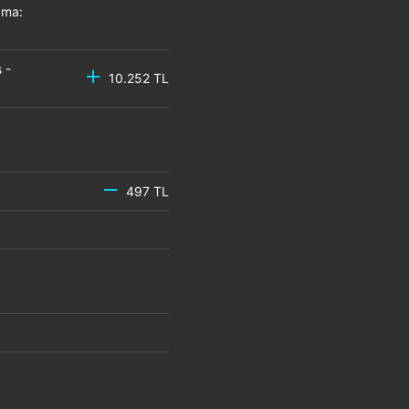
zma:
 -
10.252 TL
497 TL