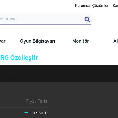
Kurumsal Çözümler
Ka
yar
Oyun Bilgisayarı
Monitör
A
G Özelleştir
Özelleştir
Fiyat Farkı
18.950 TL