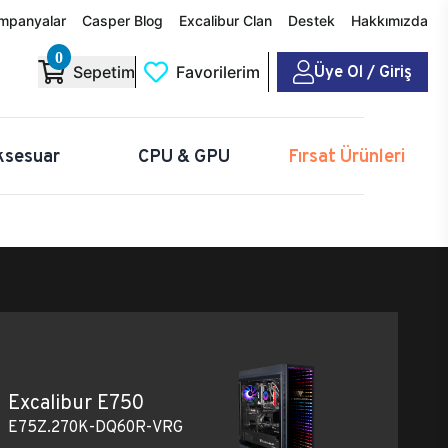
mpanyalar
Casper Blog
Excalibur Clan
Destek
Hakkımızda
0
Üye Ol / Giriş
Sepetim
Favorilerim
ksesuar
CPU & GPU
Fırsat Ürünleri
Excalibur E750
E75Z.270K-DQ60R-VRG