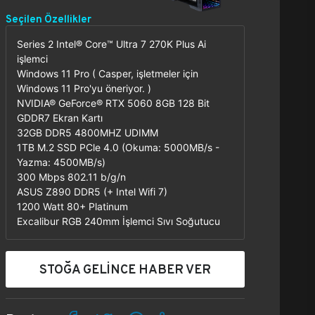
Seçilen Özellikler
Series 2 Intel® Core™ Ultra 7 270K Plus Ai
işlemci
Windows 11 Pro ( Casper, işletmeler için
Windows 11 Pro'yu öneriyor. )
NVIDIA® GeForce® RTX 5060 8GB 128 Bit
GDDR7 Ekran Kartı
32GB DDR5 4800MHZ UDIMM
1TB M.2 SSD PCle 4.0 (Okuma: 5000MB/s -
Yazma: 4500MB/s)
300 Mbps 802.11 b/g/n
ASUS Z890 DDR5 (+ Intel Wifi 7)
1200 Watt 80+ Platinum
Excalibur RGB 240mm İşlemci Sıvı Soğutucu
STOĞA GELİNCE HABER VER