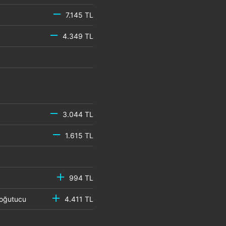
7.145 TL
4.349 TL
3.044 TL
1.615 TL
994 TL
 Soğutucu
4.411 TL