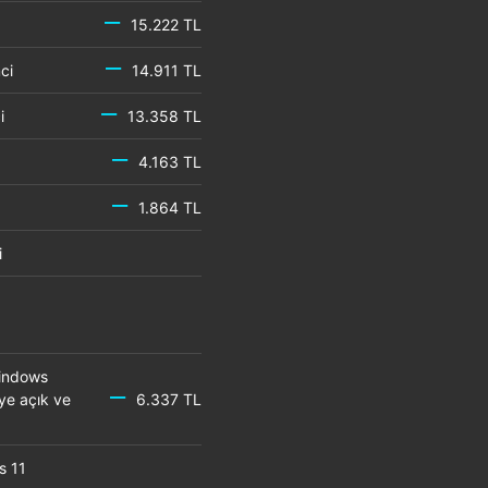
15.222 TL
emci
14.911 TL
mci
13.358 TL
4.163 TL
1.864 TL
mci
Windows
eye açık ve
6.337 TL
s 11