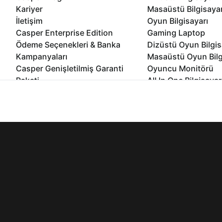
Kariyer
Masaüstü Bilgisaya
İletişim
Oyun Bilgisayarı
Casper Enterprise Edition
Gaming Laptop
Ödeme Seçenekleri & Banka
Dizüstü Oyun Bilgis
Kampanyaları
Masaüstü Oyun Bilg
Casper Genişletilmiş Garanti
Oyuncu Monitörü
Paketi
All In One Bilgisayar
Ömür Boyu Performans Garantisi
Mini Pc Bilgisayar
İnternet sitemizden en verimli şekilde faydalanabilmeniz ve kulla
Kampanyalar
edebilir, ayarlarınızdan çerezleri silebilir veya engelleyebilirsini
Bilgisayar Özelleşti
Kurumsal Çözümler
© 2021 - 2026 Casper Bilgisayar Sistemleri A.Ş. Tüm Hakları Sak