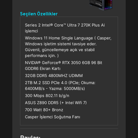
Seçilen Özellikler
Series 2 Intel® Core™ Ultra 7 270K Plus Ai
işlemci
Windows 11 Home Single Language ( Casper,
Windows işletim sistemi tavsiye eder.
Güvenli, güncellemeye açık ve stabil
performans için. )
NVIDIA® GeForce® RTX 3050 6GB 96 Bit
GDDR6 Ekran Kartı
32GB DDR5 4800MHZ UDIMM
2TB M.2 SSD PCle 4.0 (PCle; Okuma:
6400MB/s - Yazma: 5000MB/s)
300 Mbps 802.11 b/g/n
ASUS Z890 DDR5 (+ Intel Wifi 7)
700 Watt 80+ Bronz
Casper İşlemci Soğutma Fanı