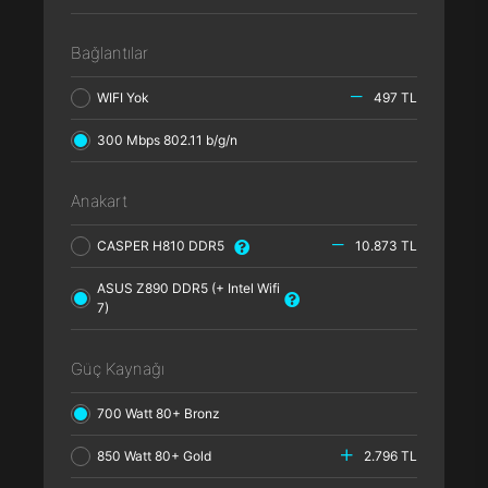
Bağlantılar
WIFI Yok
497 TL
300 Mbps 802.11 b/g/n
Anakart
CASPER H810 DDR5
10.873 TL
ASUS Z890 DDR5 (+ Intel Wifi
7)
Güç Kaynağı
700 Watt 80+ Bronz
850 Watt 80+ Gold
2.796 TL