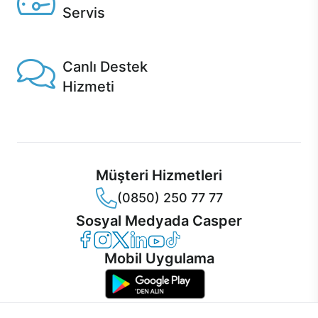
Servis
1 Saatte servis, Jet servis ve Turbo servis seçenekleri
Casper'da!
Canlı Destek
Hizmeti
Ürünlerinizle ilgili Casper Canlı Destek hizmeti her daim
sizinle.
Müşteri Hizmetleri
(0850) 250 77 77
Sosyal Medyada Casper
Casper Facebook
Casper Instagram
Casper Twitter
Casper LinkedIn
Casper YouTube
Casper TikTok
Mobil Uygulama