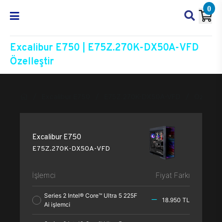
0
Excalibur E750 | E75Z.270K-DX50A-VFD
Özelleştir
Excalibur E750
E75Z.270K-DX50A-VFD
Özelleşti
Excalibur E750
E75Z.270K-DX50A-VFD
İşlemci
Fiyat Farkı
Series 2 Intel® Core™ Ultra 5 225F
18.950 TL
Ai işlemci