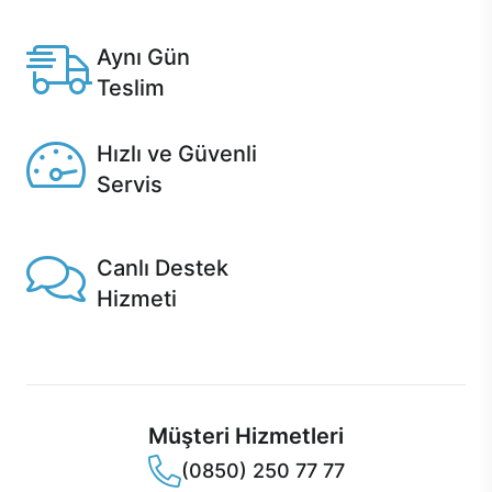
Casper'da.
Aynı Gün
Teslim
Seçili ürünlerde Aynı Gün Teslim!
Hızlı ve Güvenli
Servis
1 Saatte servis, Jet servis ve Turbo servis seçenekleri
Casper'da!
Canlı Destek
Hizmeti
Ürünlerinizle ilgili Casper Canlı Destek hizmeti her daim
sizinle.
Müşteri Hizmetleri
(0850) 250 77 77