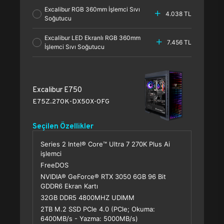
Excalibur RGB 360mm İşlemci Sıvı
4.038 TL
Soğutucu
Excalibur LED Ekranlı RGB 360mm
7.456 TL
İşlemci Sıvı Soğutucu
Excalibur E750
E75Z.270K-DX50X-0FG
Seçilen Özellikler
Series 2 Intel® Core™ Ultra 7 270K Plus Ai
işlemci
FreeDOS
NVIDIA® GeForce® RTX 3050 6GB 96 Bit
GDDR6 Ekran Kartı
32GB DDR5 4800MHZ UDIMM
2TB M.2 SSD PCle 4.0 (PCle; Okuma:
6400MB/s - Yazma: 5000MB/s)