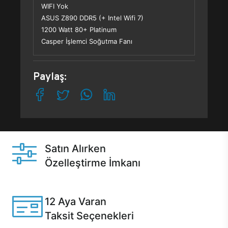
WIFI Yok
ASUS Z890 DDR5 (+ Intel Wifi 7)
1200 Watt 80+ Platinum
Casper İşlemci Soğutma Fanı
Paylaş:
Satın Alırken
Özelleştirme İmkanı
Casper ürünlerini satın alırken ihtiyacınıza göre
özelleştirebilirsiniz.
12 Aya Varan
Taksit Seçenekleri
Anlaşmalı kredi kartlarına 12 aya varan taksit seçenekleri