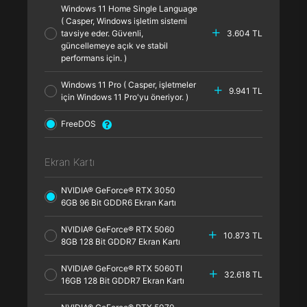
Windows 11 Home Single Language
( Casper, Windows işletim sistemi
tavsiye eder. Güvenli,
3.604 TL
güncellemeye açık ve stabil
performans için. )
Windows 11 Pro ( Casper, işletmeler
9.941 TL
için Windows 11 Pro'yu öneriyor. )
FreeDOS
Ekran Kartı
NVIDIA® GeForce® RTX 3050
6GB 96 Bit GDDR6 Ekran Kartı
NVIDIA® GeForce® RTX 5060
10.873 TL
8GB 128 Bit GDDR7 Ekran Kartı
NVIDIA® GeForce® RTX 5060TI
32.618 TL
16GB 128 Bit GDDR7 Ekran Kartı