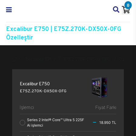
0
Excalibur E750 | E75Z.270K-DX50X-0FG
Özelleştir
Excalibur E750
E75Z.270K-DX50X-0FG
Özelleşti
Excalibur E750
E75Z.270K-DX50X-0FG
İşlemci
Fiyat Farkı
Series 2 Intel® Core™ Ultra 5 225F
18.950 TL
Ai işlemci