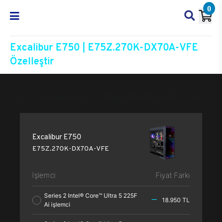
0
Excalibur E750 | E75Z.270K-DX70A-VFE
Özelleştir
Excalibur E750
E75Z.270K-DX70A-VFE
Özelleşti
Excalibur E750
E75Z.270K-DX70A-VFE
İşlemci
Fiyat Farkı
Series 2 Intel® Core™ Ultra 5 225F
18.950 TL
Ai işlemci