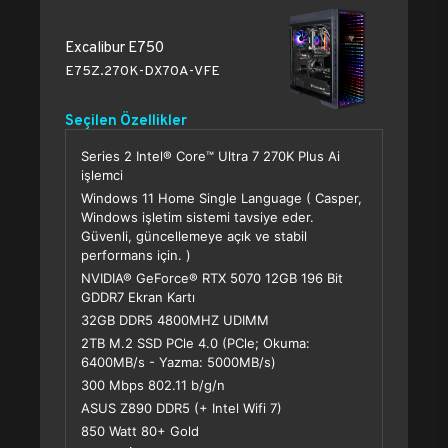
Excalibur E750
E75Z.270K-DX70A-VFE
Seçilen Özellikler
Series 2 Intel® Core™ Ultra 7 270K Plus Ai
işlemci
Windows 11 Home Single Language ( Casper,
Windows işletim sistemi tavsiye eder.
Güvenli, güncellemeye açık ve stabil
performans için. )
NVIDIA® GeForce® RTX 5070 12GB 196 Bit
GDDR7 Ekran Kartı
32GB DDR5 4800MHZ UDIMM
2TB M.2 SSD PCle 4.0 (PCle; Okuma:
6400MB/s - Yazma: 5000MB/s)
300 Mbps 802.11 b/g/n
ASUS Z890 DDR5 (+ Intel Wifi 7)
850 Watt 80+ Gold