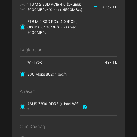
1TB M.2 SSD PCle 4.0 (Okuma:
10.252 TL
5000MB/s - Yazma: 4500MB/s)
2TB M.2 SSD PCle 4.0 (PCle;
Okuma: 6400MB/s - Yazma:
5000MB/s)
Bağlantılar
WIFI Yok
497 TL
300 Mbps 802.11 b/g/n
Anakart
ASUS Z890 DDR5 (+ Intel Wifi
7)
Güç Kaynağı