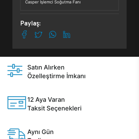
Casper İşlemci Soğutma Fanı
Paylaş:
Satın Alırken
Özelleştirme İmkanı
Casper ürünlerini satın alırken ihtiyacınıza göre
özelleştirebilirsiniz.
12 Aya Varan
Taksit Seçenekleri
Anlaşmalı kredi kartlarına 12 aya varan taksit seçenekleri
Casper'da.
Aynı Gün