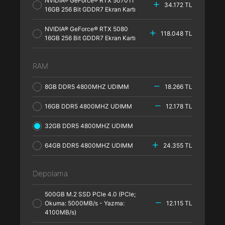
NVIDIA® GeForce® RTX 5070TI
34.172 TL
16GB 256 Bit GDDR7 Ekran Kartı
NVIDIA® GeForce® RTX 5080
118.048 TL
16GB 256 Bit GDDR7 Ekran Kartı
RAM
8GB DDR5 4800MHZ UDIMM
18.266 TL
16GB DDR5 4800MHZ UDIMM
12.178 TL
32GB DDR5 4800MHZ UDIMM
64GB DDR5 4800MHZ UDIMM
24.355 TL
Depolama
500GB M.2 SSD PCle 4.0 (PCle;
Okuma: 5000MB/s - Yazma:
12.115 TL
4100MB/s)