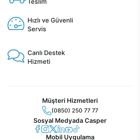
Teslim
Seçili ürünlerde Aynı Gün Teslim!
Hızlı ve Güvenli
Servis
1 Saatte servis, Jet servis ve Turbo servis seçenekleri
Casper'da!
Canlı Destek
Hizmeti
Ürünlerinizle ilgili Casper Canlı Destek hizmeti her daim
sizinle.
Müşteri Hizmetleri
(0850) 250 77 77
Sosyal Medyada Casper
Casper Facebook
Casper Instagram
Casper Twitter
Casper LinkedIn
Casper YouTube
Casper TikTok
Mobil Uygulama