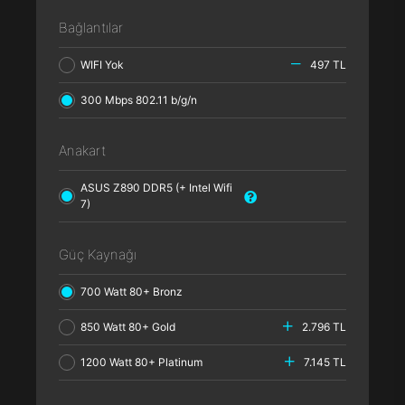
Bağlantılar
WIFI Yok
497 TL
300 Mbps 802.11 b/g/n
Anakart
ASUS Z890 DDR5 (+ Intel Wifi
7)
Güç Kaynağı
700 Watt 80+ Bronz
850 Watt 80+ Gold
2.796 TL
1200 Watt 80+ Platinum
7.145 TL