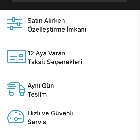
Satın Alırken
Özelleştirme İmkanı
Casper ürünlerini satın alırken ihtiyacınıza göre
özelleştirebilirsiniz.
12 Aya Varan
Taksit Seçenekleri
Anlaşmalı kredi kartlarına 12 aya varan taksit seçenekleri
Casper'da.
Aynı Gün
Teslim
Seçili ürünlerde Aynı Gün Teslim!
Hızlı ve Güvenli
Servis
1 Saatte servis, Jet servis ve Turbo servis seçenekleri
Casper'da!