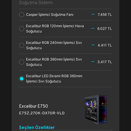
Soğutma Sistemi
Casper İşlemci Soğutma Fanı
7.456 TL
Excalibur RGB 120mm İşlemci Hava
6.027 TL
Soğutucu
Excalibur RGB 240mm İşlemci Sıvı
4.411 TL
Soğutucu
Excalibur RGB 360mm İşlemci Sıvı
3.417 TL
Soğutucu
Excalibur LED Ekranlı RGB 360mm
İşlemci Sıvı Soğutucu
Excalibur E750
E75Z.270K-DX70R-VLD
Seçilen Özellikler