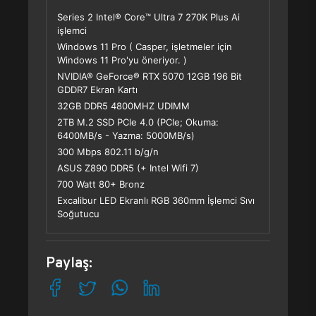
Series 2 Intel® Core™ Ultra 7 270K Plus Ai
işlemci
Windows 11 Pro ( Casper, işletmeler için
Windows 11 Pro'yu öneriyor. )
NVIDIA® GeForce® RTX 5070 12GB 196 Bit
GDDR7 Ekran Kartı
32GB DDR5 4800MHZ UDIMM
2TB M.2 SSD PCle 4.0 (PCle; Okuma:
6400MB/s - Yazma: 5000MB/s)
300 Mbps 802.11 b/g/n
ASUS Z890 DDR5 (+ Intel Wifi 7)
700 Watt 80+ Bronz
Excalibur LED Ekranlı RGB 360mm İşlemci Sıvı
Soğutucu
Paylaş: