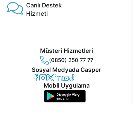
Canlı Destek
Hizmeti
Ürünlerinizle ilgili Casper Canlı Destek hizmeti her daim
sizinle.
Müşteri Hizmetleri
(0850) 250 77 77
Sosyal Medyada Casper
Casper Facebook
Casper Instagram
Casper Twitter
Casper LinkedIn
Casper YouTube
Casper TikTok
Mobil Uygulama
İnternet sitemizden en verimli şekilde faydalanabilmeniz ve
kullanıcı deneyimini geliştirebilmek için internet sitemizde
© 2021 - 2026 Casper Bilgisayar Sistemleri A.Ş. Tüm Hakları Saklıdır
çerezler kullanılmaktadır. Çerez kullanımını kabul edebilir,
KVKK
ayarlarınızdan çerezleri silebilir veya engelleyebilirsiniz.