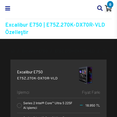
0
Excalibur E750 | E75Z.270K-DX70R-VLD
Özelleştir
Excalibur E750
E75Z.270K-DX70R-VLD
Özelleşti
Excalibur E750
E75Z.270K-DX70R-VLD
İşlemci
Fiyat Farkı
Series 2 Intel® Core™ Ultra 5 225F
18.950 TL
Ai işlemci