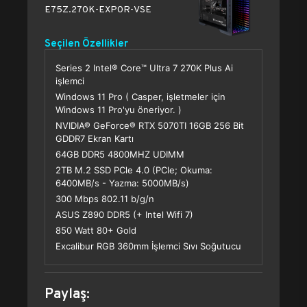
E75Z.270K-EXP0R-VSE
Seçilen Özellikler
Series 2 Intel® Core™ Ultra 7 270K Plus Ai
işlemci
Windows 11 Pro ( Casper, işletmeler için
Windows 11 Pro'yu öneriyor. )
NVIDIA® GeForce® RTX 5070TI 16GB 256 Bit
GDDR7 Ekran Kartı
64GB DDR5 4800MHZ UDIMM
2TB M.2 SSD PCle 4.0 (PCle; Okuma:
6400MB/s - Yazma: 5000MB/s)
300 Mbps 802.11 b/g/n
ASUS Z890 DDR5 (+ Intel Wifi 7)
850 Watt 80+ Gold
Excalibur RGB 360mm İşlemci Sıvı Soğutucu
Paylaş: