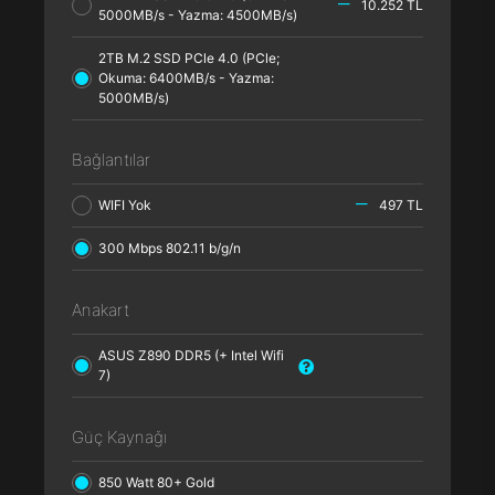
10.252 TL
5000MB/s - Yazma: 4500MB/s)
2TB M.2 SSD PCle 4.0 (PCle;
Okuma: 6400MB/s - Yazma:
5000MB/s)
Bağlantılar
WIFI Yok
497 TL
300 Mbps 802.11 b/g/n
Anakart
ASUS Z890 DDR5 (+ Intel Wifi
7)
Güç Kaynağı
850 Watt 80+ Gold