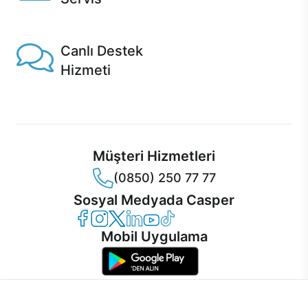
1 Saatte servis, Jet servis ve Turbo servis seçenekleri
Casper'da!
Canlı Destek
Hizmeti
Ürünlerinizle ilgili Casper Canlı Destek hizmeti her daim
sizinle.
Müşteri Hizmetleri
(0850) 250 77 77
Sosyal Medyada Casper
Casper Facebook
Casper Instagram
Casper Twitter
Casper LinkedIn
Casper YouTube
Casper TikTok
Mobil Uygulama
İnternet sitemizden en verimli şekilde faydalanabilmeniz ve