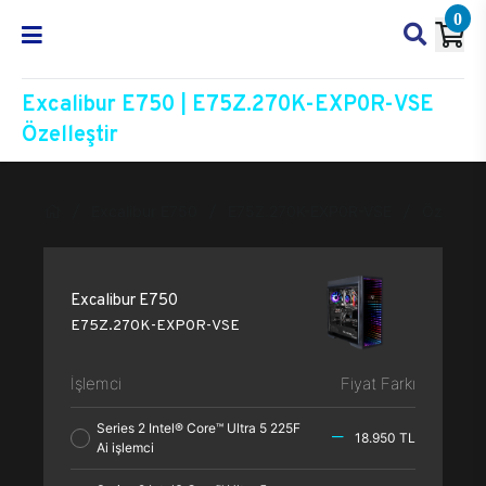
0
Excalibur E750 | E75Z.270K-EXP0R-VSE
Özelleştir
Excalibur E750
E75Z.270K-EXP0R-VSE
Özelleşti
Excalibur E750
E75Z.270K-EXP0R-VSE
İşlemci
Fiyat Farkı
Series 2 Intel® Core™ Ultra 5 225F
18.950 TL
Ai işlemci