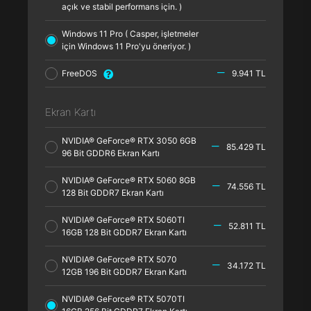
açık ve stabil performans için. )
Windows 11 Pro ( Casper, işletmeler
için Windows 11 Pro'yu öneriyor. )
FreeDOS
9.941 TL
Ekran Kartı
NVIDIA® GeForce® RTX 3050 6GB
85.429 TL
96 Bit GDDR6 Ekran Kartı
NVIDIA® GeForce® RTX 5060 8GB
74.556 TL
128 Bit GDDR7 Ekran Kartı
NVIDIA® GeForce® RTX 5060TI
52.811 TL
16GB 128 Bit GDDR7 Ekran Kartı
NVIDIA® GeForce® RTX 5070
34.172 TL
12GB 196 Bit GDDR7 Ekran Kartı
NVIDIA® GeForce® RTX 5070TI