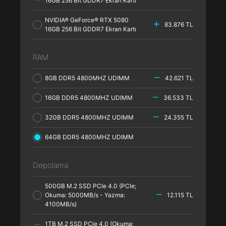
16GB 256 Bit GDDR7 Ekran Kartı
NVIDIA® GeForce® RTX 5080
83.876 TL
16GB 256 Bit GDDR7 Ekran Kartı
RAM
8GB DDR5 4800MHZ UDIMM
42.621 TL
16GB DDR5 4800MHZ UDIMM
36.533 TL
32GB DDR5 4800MHZ UDIMM
24.355 TL
64GB DDR5 4800MHZ UDIMM
Depolama
500GB M.2 SSD PCle 4.0 (PCle;
Okuma: 5000MB/s - Yazma:
12.115 TL
4100MB/s)
1TB M.2 SSD PCle 4.0 (Okuma: