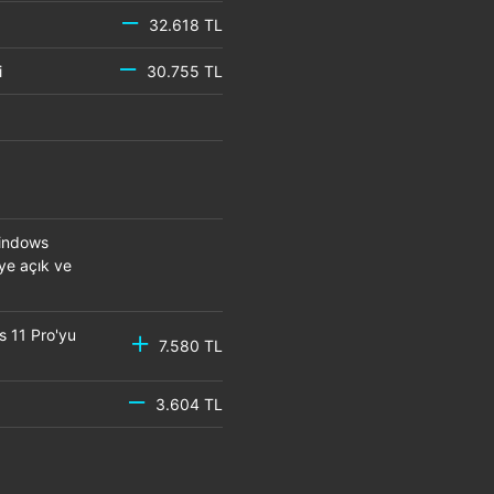
32.618 TL
mci
30.755 TL
Windows
eye açık ve
s 11 Pro'yu
7.580 TL
3.604 TL