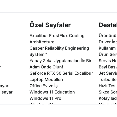
.
seçenekleri Ca
Özel Sayfalar
Deste
Excalibur FrostFlux Cooling
Ürününüz
Architecture
Driver İn
Casper Reliability Engineering
Kullanım 
System™
Ürün Serv
Yapay Zeka Uygulamaları İle Bir
Servis No
r
Adım Önde Olun!
Bayi Baş
GeForce RTX 50 Serisi Excalibur
Jet Servi
Laptop Modelleri
Turbo Se
ayarı
Office Ev ve İş
Hızlı Tes
isayarı
Windows 11 Education
Sıkça Sor
Windows 11 Pro
Kolay İad
Windows 11
Müşteri H
Microsoft Copilot
Yedek Pa
nıcı deneyimini geliştirebilmek için internet sitemizde çerezler kullan