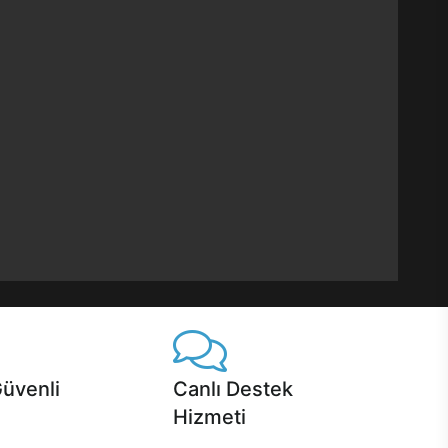
Güvenli
Canlı Destek
Hizmeti
 Jet servis ve Turbo servis
Ürünlerinizle ilgili Casper Canlı Destek