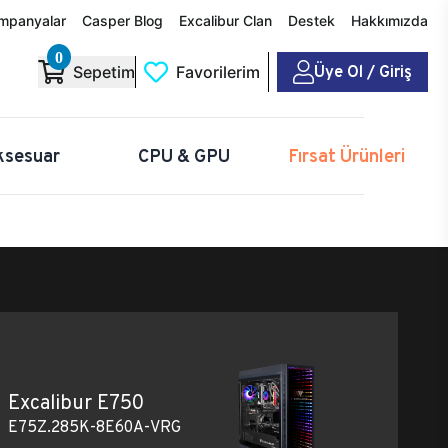
mpanyalar
Casper Blog
Excalibur Clan
Destek
Hakkımızda
0
Üye Ol / Giriş
Sepetim
Favorilerim
ksesuar
CPU & GPU
Fırsat Ürünleri
Excalibur E750
E75Z.285K-8E60A-VRG