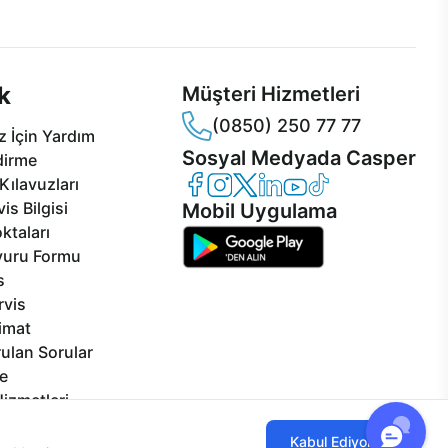
sper'da!
hizmeti her daim sizinle.
k
Müşteri Hizmetleri
(0850) 250 77 77
 İçin Yardım
Sosyal Medyada Casper
dirme
Casper Facebook
Casper Instagram
Casper Twitter
Casper LinkedIn
Casper YouTube
Casper TikTok
Kılavuzları
is Bilgisi
Mobil Uygulama
ktaları
vuru Formu
s
rvis
limat
ulan Sorular
e
izmetleri
rçalar
ılmaktadır. Çerez kullanımını kabul
Kabul Ediyorum