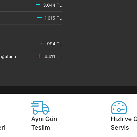
3.044 TL
1.615 TL
994 TL
 Soğutucu
4.411 TL
Aynı Gün
Hızlı ve 
ri
Teslim
Servis
2 aya varan
Seçili ürünlerde Aynı Gün Teslim!
1 Saatte servis,