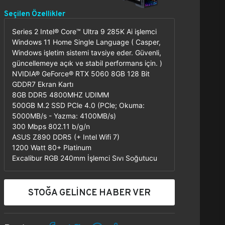
Seçilen Özellikler
Series 2 Intel® Core™ Ultra 9 285K Ai işlemci
Windows 11 Home Single Language ( Casper,
Windows işletim sistemi tavsiye eder. Güvenli,
güncellemeye açık ve stabil performans için. )
NVIDIA® GeForce® RTX 5060 8GB 128 Bit
GDDR7 Ekran Kartı
8GB DDR5 4800MHZ UDIMM
500GB M.2 SSD PCle 4.0 (PCle; Okuma:
5000MB/s - Yazma: 4100MB/s)
300 Mbps 802.11 b/g/n
ASUS Z890 DDR5 (+ Intel Wifi 7)
1200 Watt 80+ Platinum
Excalibur RGB 240mm İşlemci Sıvı Soğutucu
STOĞA GELİNCE HABER VER