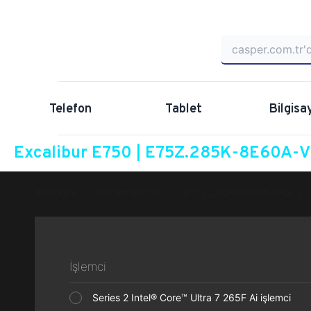
Telefon
Tablet
Bilgisa
Excalibur E750 | E75Z.285K-8E60A-VR
Anasayfa
Excalibur E750
E75Z.285K-8E60A-VRG
İşlemci
Series 2 Intel® Core™ Ultra 7 265F Ai işlemci