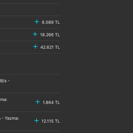
6.089 TL
18.266 TL
42.621 TL
B/s -
zma:
1.864 TL
 - Yazma:
12.115 TL