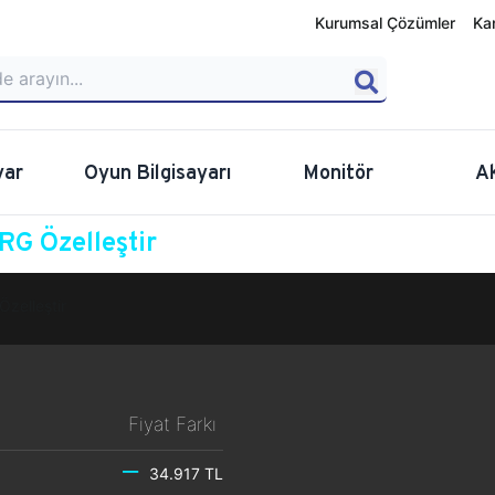
Kurumsal Çözümler
Ka
yar
Oyun Bilgisayarı
Monitör
A
G Özelleştir
Özelleştir
Fiyat Farkı
34.917 TL