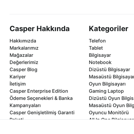
göre özelleştirebilirsiniz.
taksit seçenekleri Casper'da
Casper Hakkında
Kategoriler
Hakkımızda
Telefon
Markalarımız
Tablet
Mağazalar
Bilgisayar
Değerlerimiz
Notebook
Casper Blog
Dizüstü Bilgisayar
Kariyer
Masaüstü Bilgisaya
İletişim
Oyun Bilgisayarı
Casper Enterprise Edition
Gaming Laptop
Ödeme Seçenekleri & Banka
Dizüstü Oyun Bilgis
Kampanyaları
Masaüstü Oyun Bilg
Casper Genişletilmiş Garanti
Oyuncu Monitörü
Paketi
All In One Bilgisayar
Ömür Boyu Performans Garantisi
Mini Pc Bilgisayar
İnternet sitemizden en verimli şekilde faydalanabilmeniz ve kulla