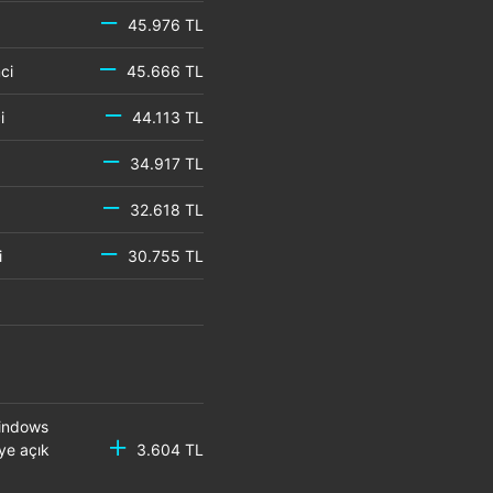
45.976 TL
emci
45.666 TL
mci
44.113 TL
34.917 TL
32.618 TL
mci
30.755 TL
Windows
ye açık
3.604 TL