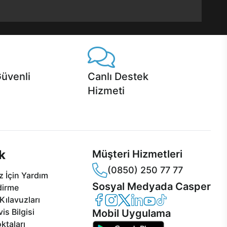
Güvenli
Canlı Destek
Hizmeti
 Jet servis ve Turbo servis
Ürünlerinizle ilgili Casper Canlı Destek
sper'da!
hizmeti her daim sizinle.
k
Müşteri Hizmetleri
(0850) 250 77 77
 İçin Yardım
Sosyal Medyada Casper
dirme
Casper Facebook
Casper Instagram
Casper Twitter
Casper LinkedIn
Casper YouTube
Casper TikTok
Kılavuzları
is Bilgisi
Mobil Uygulama
ktaları