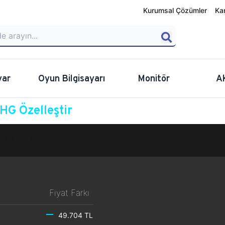
Kurumsal Çözümler
Ka
yar
Oyun Bilgisayarı
Monitör
A
G Özelleştir
Özelleştir
Fiyat Farkı
49.704 TL