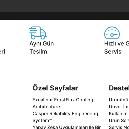
Aynı Gün
Hızlı ve 
ri
Teslim
Servis
2 aya varan
Seçili ürünlerde Aynı Gün Teslim!
1 Saatte servis,
.
seçenekleri Ca
Özel Sayfalar
Deste
Excalibur FrostFlux Cooling
Ürününüz
Architecture
Driver İn
Casper Reliability Engineering
Kullanım 
System™
Ürün Serv
Yapay Zeka Uygulamaları İle Bir
Servis No