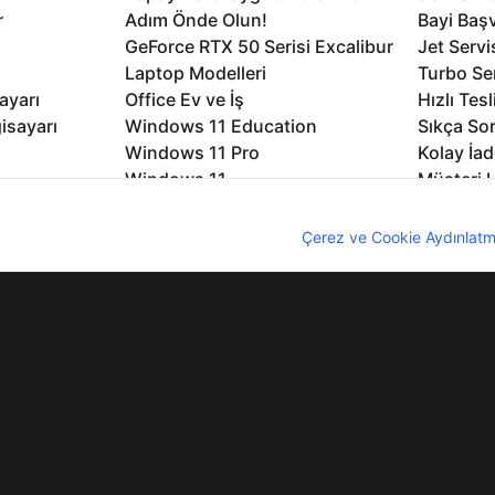
r
Adım Önde Olun!
Bayi Baş
GeForce RTX 50 Serisi Excalibur
Jet Servi
Laptop Modelleri
Turbo Se
ayarı
Office Ev ve İş
Hızlı Tes
isayarı
Windows 11 Education
Sıkça Sor
Windows 11 Pro
Kolay İad
Windows 11
Müşteri H
Microsoft Copilot
Yedek Pa
nıcı deneyimini geliştirebilmek için internet sitemizde çerezler kullan
Excalibur Duvar Kağıtları
Logo ve 
z. Çerezler hakkında detaylı bilgi almak için
Çerez ve Cookie Aydınlatm
rme
Nirvana Duvar Kağıtları
Yasal Ger
lıdır
KVKK
Çerez Politikası
Bilgi Güvenliği
Bi