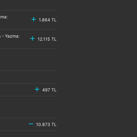
zma:
1.864 TL
 - Yazma:
12.115 TL
497 TL
10.873 TL