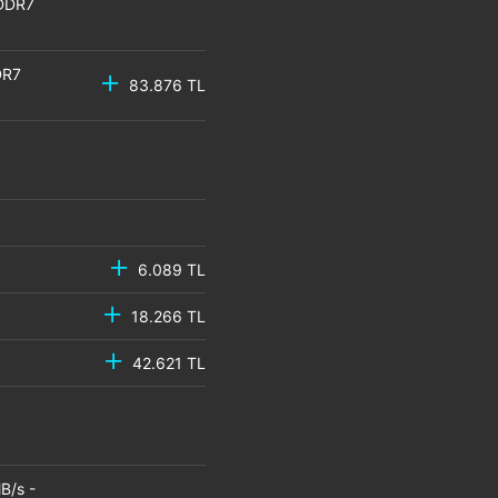
GDDR7
DR7
83.876 TL
6.089 TL
18.266 TL
42.621 TL
B/s -