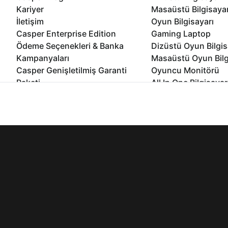
Kariyer
Masaüstü Bilgisaya
İletişim
Oyun Bilgisayarı
Casper Enterprise Edition
Gaming Laptop
Ödeme Seçenekleri & Banka
Dizüstü Oyun Bilgis
Kampanyaları
Masaüstü Oyun Bilg
Casper Genişletilmiş Garanti
Oyuncu Monitörü
Paketi
All In One Bilgisayar
Ömür Boyu Performans Garantisi
Mini Pc Bilgisayar
İnternet sitemizden en verimli şekilde faydalanabilmeniz ve kulla
Kampanyalar
edebilir, ayarlarınızdan çerezleri silebilir veya engelleyebilirsini
Bilgisayar Özelleşti
Kurumsal Çözümler
© 2021 - 2026 Casper Bilgisayar Sistemleri A.Ş. Tüm Hakları Sak