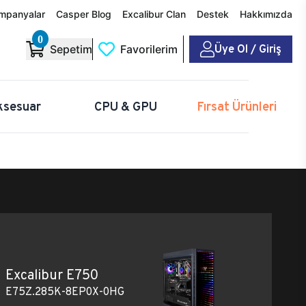
mpanyalar
Casper Blog
Excalibur Clan
Destek
Hakkımızda
0
Üye Ol / Giriş
Sepetim
Favorilerim
ksesuar
CPU & GPU
Fırsat Ürünleri
Excalibur E750
E75Z.285K-8EP0X-0HG