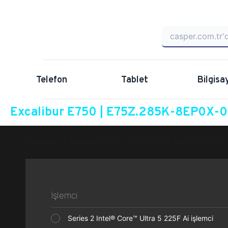
Telefon
Tablet
Bilgisa
Excalibur E750 | E75Z.285K-8EP0X-0H
Anasayfa
Excalibur E750
E75Z.285K-8EP0X-0HG
İşlemci
Series 2 Intel® Core™ Ultra 5 225F Ai işlemci