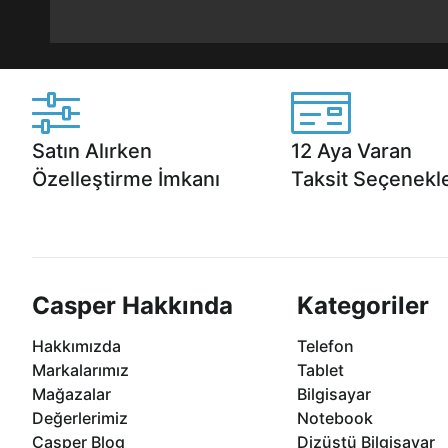
Satın Alırken
12 Aya Varan
Özelleştirme İmkanı
Taksit Seçenekle
Casper ürünlerini satın alırken ihtiyacınıza
Anlaşmalı kredi kartlarına 1
göre özelleştirebilirsiniz.
taksit seçenekleri Casper'da
Casper Hakkında
Kategoriler
Hakkımızda
Telefon
Markalarımız
Tablet
Mağazalar
Bilgisayar
Değerlerimiz
Notebook
Casper Blog
Dizüstü Bilgisayar