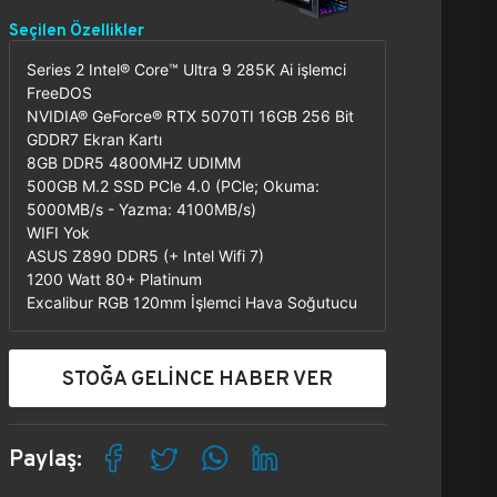
Seçilen Özellikler
Series 2 Intel® Core™ Ultra 9 285K Ai işlemci
FreeDOS
NVIDIA® GeForce® RTX 5070TI 16GB 256 Bit
GDDR7 Ekran Kartı
8GB DDR5 4800MHZ UDIMM
500GB M.2 SSD PCle 4.0 (PCle; Okuma:
5000MB/s - Yazma: 4100MB/s)
WIFI Yok
ASUS Z890 DDR5 (+ Intel Wifi 7)
1200 Watt 80+ Platinum
Excalibur RGB 120mm İşlemci Hava Soğutucu
STOĞA GELİNCE HABER VER
Paylaş: