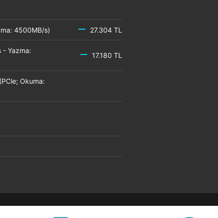
azma: 4500MB/s)
27.304 TL
 - Yazma:
17.180 TL
(PCle; Okuma: