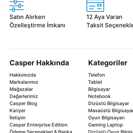
Satın Alırken
12 Aya Varan
Özelleştirme İmkanı
Taksit Seçenekle
Casper ürünlerini satın alırken ihtiyacınıza
Anlaşmalı kredi kartlarına 1
göre özelleştirebilirsiniz.
taksit seçenekleri Casper'da
Casper Hakkında
Kategoriler
Hakkımızda
Telefon
Markalarımız
Tablet
Mağazalar
Bilgisayar
Değerlerimiz
Notebook
Casper Blog
Dizüstü Bilgisayar
Kariyer
Masaüstü Bilgisaya
İletişim
Oyun Bilgisayarı
Casper Enterprise Edition
Gaming Laptop
Ödeme Seçenekleri & Banka
Dizüstü Oyun Bilgis