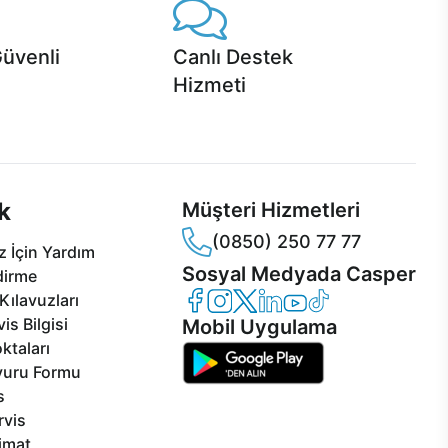
Güvenli
Canlı Destek
Hizmeti
 Jet servis ve Turbo servis
Ürünlerinizle ilgili Casper Canlı Destek
sper'da!
hizmeti her daim sizinle.
k
Müşteri Hizmetleri
(0850) 250 77 77
 İçin Yardım
Sosyal Medyada Casper
dirme
Casper Facebook
Casper Instagram
Casper Twitter
Casper LinkedIn
Casper YouTube
Casper TikTok
Kılavuzları
is Bilgisi
Mobil Uygulama
ktaları
vuru Formu
s
rvis
limat