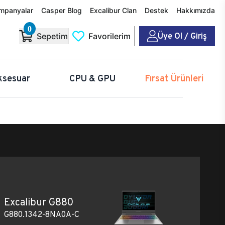
mpanyalar
Casper Blog
Excalibur Clan
Destek
Hakkımızda
0
Üye Ol / Giriş
Sepetim
Favorilerim
ksesuar
CPU & GPU
Fırsat Ürünleri
Excalibur G880
G880.1342-8NA0A-C