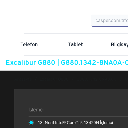
Telefon
Tablet
Bilgisa
Excalibur G880 | G880.1342-8NA0A-C 
Anasayfa
Excalibur G880
G880.1342-8NA0A-C
Ö
İşlemci
13. Nesil Intel® Core™ i5 13420H İşlemci