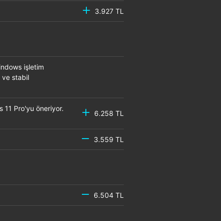
3.927 TL
ndows işletim
 ve stabil
 11 Pro'yu öneriyor.
6.258 TL
3.559 TL
R6
6.504 TL
R6