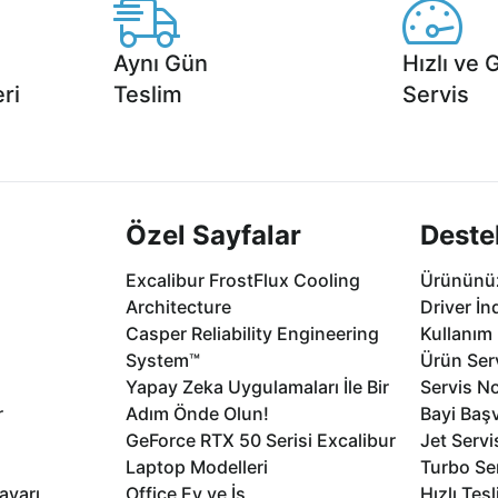
Aynı Gün
Hızlı ve 
ri
Teslim
Servis
2 aya varan
Seçili ürünlerde Aynı Gün Teslim!
1 Saatte servis,
.
seçenekleri Ca
Özel Sayfalar
Deste
Excalibur FrostFlux Cooling
Ürününüz
Architecture
Driver İn
Casper Reliability Engineering
Kullanım 
System™
Ürün Serv
Yapay Zeka Uygulamaları İle Bir
Servis No
r
Adım Önde Olun!
Bayi Baş
GeForce RTX 50 Serisi Excalibur
Jet Servi
Laptop Modelleri
Turbo Se
ayarı
Office Ev ve İş
Hızlı Tes