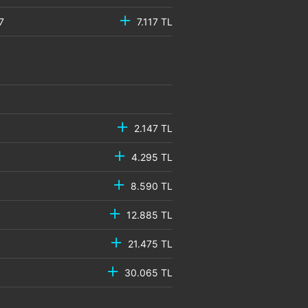
DR7
7.117 TL
2.147 TL
4.295 TL
8.590 TL
12.885 TL
21.475 TL
30.065 TL