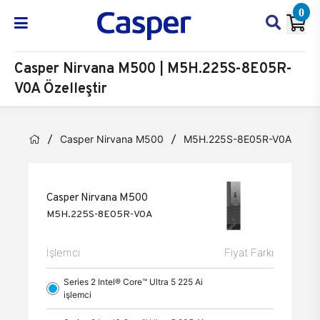
0
Casper Nirvana M500 | M5H.225S-8E05R-
V0A Özelleştir
Casper Nirvana M500
M5H.225S-8E05R-V0A
Ö
Casper Nirvana M500
M5H.225S-8E05R-V0A
İşlemci
Fiyat Farkı
Series 2 Intel® Core™ Ultra 5 225 Ai
işlemci