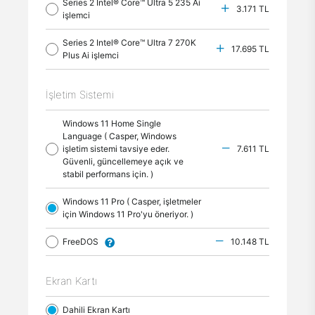
Series 2 Intel® Core™ Ultra 5 235 Ai
3.171 TL
işlemci
Series 2 Intel® Core™ Ultra 7 270K
17.695 TL
Plus Ai işlemci
İşletim Sistemi
Windows 11 Home Single
Language ( Casper, Windows
işletim sistemi tavsiye eder.
7.611 TL
Güvenli, güncellemeye açık ve
stabil performans için. )
Windows 11 Pro ( Casper, işletmeler
için Windows 11 Pro'yu öneriyor. )
FreeDOS
10.148 TL
Ekran Kartı
Dahili Ekran Kartı