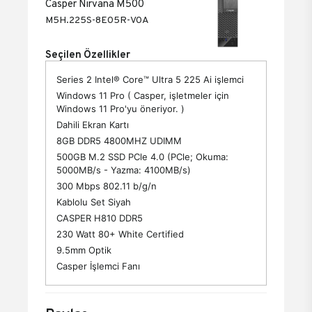
Casper Nirvana M500
M5H.225S-8E05R-V0A
Seçilen Özellikler
Series 2 Intel® Core™ Ultra 5 225 Ai işlemci
Windows 11 Pro ( Casper, işletmeler için
Windows 11 Pro'yu öneriyor. )
Dahili Ekran Kartı
8GB DDR5 4800MHZ UDIMM
500GB M.2 SSD PCle 4.0 (PCle; Okuma:
5000MB/s - Yazma: 4100MB/s)
300 Mbps 802.11 b/g/n
Kablolu Set Siyah
CASPER H810 DDR5
230 Watt 80+ White Certified
9.5mm Optik
Casper İşlemci Fanı