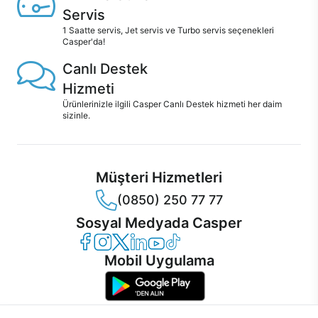
Servis
1 Saatte servis, Jet servis ve Turbo servis seçenekleri
Casper'da!
Canlı Destek
Hizmeti
Ürünlerinizle ilgili Casper Canlı Destek hizmeti her daim
sizinle.
Müşteri Hizmetleri
(0850) 250 77 77
Sosyal Medyada Casper
Casper Facebook
Casper Instagram
Casper Twitter
Casper LinkedIn
Casper YouTube
Casper TikTok
Mobil Uygulama