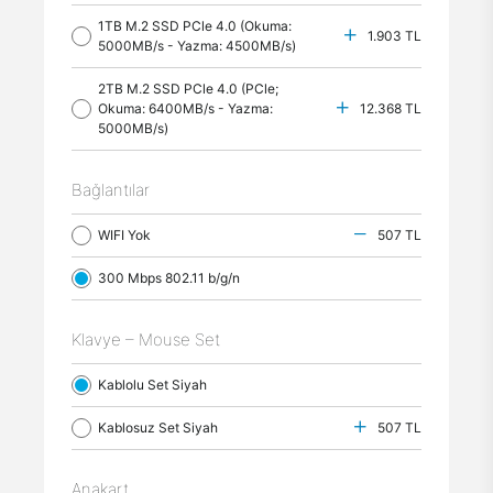
1TB M.2 SSD PCle 4.0 (Okuma:
1.903 TL
5000MB/s - Yazma: 4500MB/s)
2TB M.2 SSD PCle 4.0 (PCle;
Okuma: 6400MB/s - Yazma:
12.368 TL
5000MB/s)
Bağlantılar
WIFI Yok
507 TL
300 Mbps 802.11 b/g/n
Klavye – Mouse Set
Kablolu Set Siyah
Kablosuz Set Siyah
507 TL
Anakart