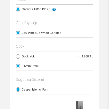
CASPER H810 DDR5
Güç Kaynağı
230 Watt 80+ White Certified
Optik
Optik Yok
1.268 TL
9.5mm Optik
Soğutma Sistemi
Casper İşlemci Fanı