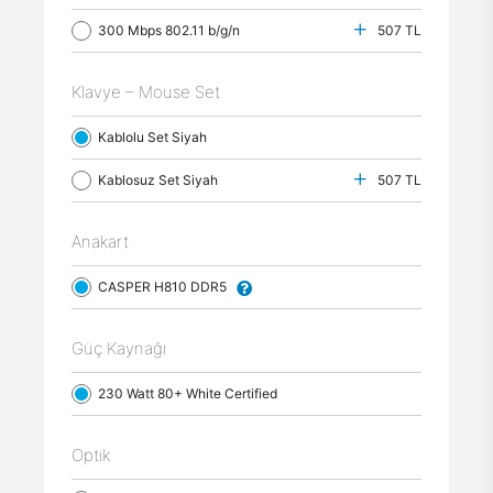
300 Mbps 802.11 b/g/n
507 TL
Klavye – Mouse Set
Kablolu Set Siyah
Kablosuz Set Siyah
507 TL
Anakart
CASPER H810 DDR5
Güç Kaynağı
230 Watt 80+ White Certified
Optik