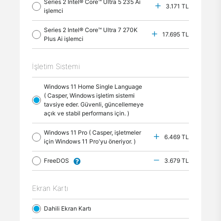
Series 2 Intel® Core™ Ultra 5 235 Ai
3.171 TL
işlemci
Series 2 Intel® Core™ Ultra 7 270K
17.695 TL
Plus Ai işlemci
İşletim Sistemi
Windows 11 Home Single Language
( Casper, Windows işletim sistemi
tavsiye eder. Güvenli, güncellemeye
açık ve stabil performans için. )
Windows 11 Pro ( Casper, işletmeler
6.469 TL
için Windows 11 Pro'yu öneriyor. )
FreeDOS
3.679 TL
Ekran Kartı
Dahili Ekran Kartı