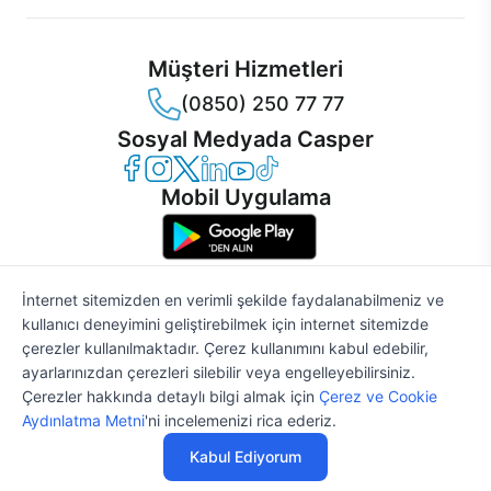
Müşteri Hizmetleri
(0850) 250 77 77
Sosyal Medyada Casper
Casper Facebook
Casper Instagram
Casper Twitter
Casper LinkedIn
Casper YouTube
Casper TikTok
Mobil Uygulama
İnternet sitemizden en verimli şekilde faydalanabilmeniz ve
kullanıcı deneyimini geliştirebilmek için internet sitemizde
© 2021 - 2026 Casper Bilgisayar Sistemleri A.Ş. Tüm Hakları Saklıdır
çerezler kullanılmaktadır. Çerez kullanımını kabul edebilir,
KVKK
ayarlarınızdan çerezleri silebilir veya engelleyebilirsiniz.
Çerez Politikası
Çerezler hakkında detaylı bilgi almak için
Çerez ve Cookie
Bilgi Güvenliği
Aydınlatma Metni
'ni incelemenizi rica ederiz.
Bilgi Toplumu Hizmetleri
53.652 TL
%2
SATIN AL
Mesafeli Satış Sözleşmesi
52.579 TL
Kabul Ediyorum
Aydınlatma Metni