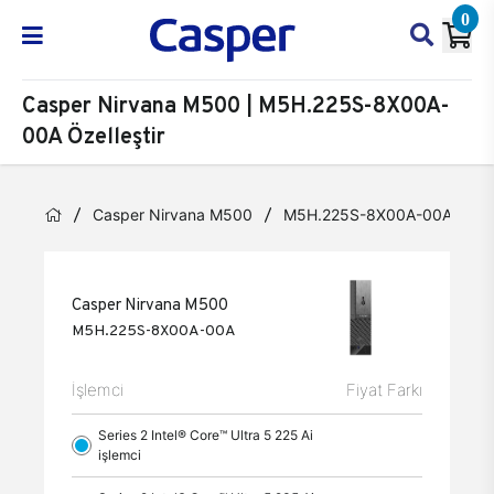
0
Casper Nirvana M500 | M5H.225S-8X00A-
00A Özelleştir
Casper Nirvana M500
M5H.225S-8X00A-00A
Ö
Casper Nirvana M500
M5H.225S-8X00A-00A
İşlemci
Fiyat Farkı
Series 2 Intel® Core™ Ultra 5 225 Ai
işlemci