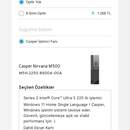
Optik Yok
9.5mm Optik
1.268 TL
Soğutma Sistemi
Casper İşlemci Fanı
Casper Nirvana M500
M5H.225S-8X00A-00A
Seçilen Özellikler
Series 2 Intel® Core™ Ultra 5 225 Ai işlemci
Windows 11 Home Single Language ( Casper,
Windows işletim sistemi tavsiye eder.
Güvenli, güncellemeye açık ve stabil
performans için. )
Dahili Ekran Kartı