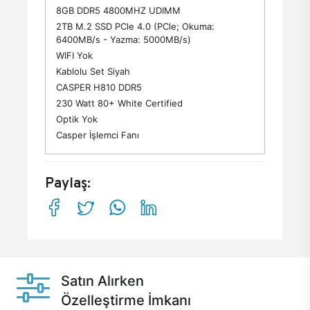
8GB DDR5 4800MHZ UDIMM
2TB M.2 SSD PCle 4.0 (PCle; Okuma:
6400MB/s - Yazma: 5000MB/s)
WIFI Yok
Kablolu Set Siyah
CASPER H810 DDR5
230 Watt 80+ White Certified
Optik Yok
Casper İşlemci Fanı
Paylaş:
Satın Alırken
Özelleştirme İmkanı