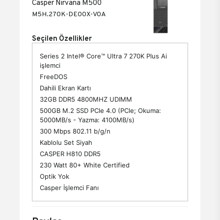
Casper Nirvana M500
M5H.270K-DE00X-V0A
Seçilen Özellikler
Series 2 Intel® Core™ Ultra 7 270K Plus Ai
işlemci
FreeDOS
Dahili Ekran Kartı
32GB DDR5 4800MHZ UDIMM
500GB M.2 SSD PCle 4.0 (PCle; Okuma:
5000MB/s - Yazma: 4100MB/s)
300 Mbps 802.11 b/g/n
Kablolu Set Siyah
CASPER H810 DDR5
230 Watt 80+ White Certified
Optik Yok
Casper İşlemci Fanı