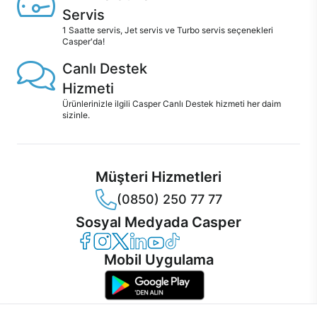
Servis
1 Saatte servis, Jet servis ve Turbo servis seçenekleri
Casper'da!
Canlı Destek
Hizmeti
Ürünlerinizle ilgili Casper Canlı Destek hizmeti her daim
sizinle.
Müşteri Hizmetleri
(0850) 250 77 77
Sosyal Medyada Casper
Casper Facebook
Casper Instagram
Casper Twitter
Casper LinkedIn
Casper YouTube
Casper TikTok
Mobil Uygulama