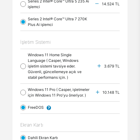
Series 2 Intel® Core™ Ultra 5 235 Ai
14.524 TL
işlemci
Series 2 Intel® Core™ Ultra 7 270K
Plus Ai işlemci
İşletim Sistemi
Windows 11 Home Single
Language ( Casper, Windows
işletim sistemi tavsiye eder.
3.679 TL
Güvenli, güncellemeye açık ve
stabil performans için. )
Windows 11 Pro ( Casper, işletmeler
10.148 TL
için Windows 11 Pro'yu öneriyor. )
FreeDOS
Ekran Kartı
Dahili Ekran Kartı