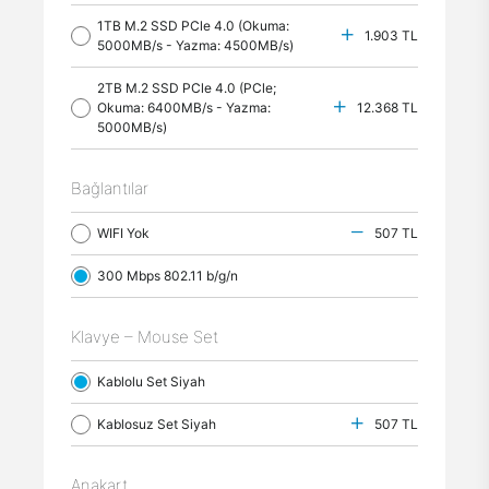
1TB M.2 SSD PCle 4.0 (Okuma:
1.903 TL
5000MB/s - Yazma: 4500MB/s)
2TB M.2 SSD PCle 4.0 (PCle;
Okuma: 6400MB/s - Yazma:
12.368 TL
5000MB/s)
Bağlantılar
WIFI Yok
507 TL
300 Mbps 802.11 b/g/n
Klavye – Mouse Set
Kablolu Set Siyah
Kablosuz Set Siyah
507 TL
Anakart