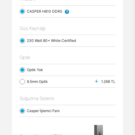
CASPER H810 DDR5
Güç Kaynağı
230 Watt 80+ White Certified
Optik
Optik Yok
9.5mm Optik
1.268 TL
Soğutma Sistemi
Casper İşlemci Fanı