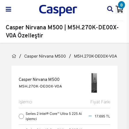
0
Casper Nirvana M500 | M5H.270K-DE00X-
V0A Özelleştir
Casper Nirvana M500
M5H.270K-DE00X-V0A
Öz
Casper Nirvana M500
M5H.270K-DE00X-V0A
İşlemci
Fiyat Farkı
Series 2 Intel® Core™ Ultra 5 225 Ai
17.695 TL
işlemci