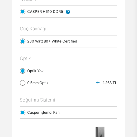
CASPER H610 DDR5
Güç Kaynağı
230 Watt 80+ White Certified
Optik
Optik Yok
9.5mm Optik
1.268 TL
Soğutma Sistemi
Casper İşlemci Fanı