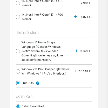
14. Nesil Intel® Core™ i5 14400
2.918 TL
İşlemci
14. Nesil Intel® Core™ i7 14700
16.871 TL
İşlemci
İşletim Sistemi
Windows 11 Home Single
Language ( Casper, Windows
işletim sistemi tavsiye eder.
3.679 TL
Güvenli, güncellemeye açık ve
stabil performans için. )
Windows 11 Pro ( Casper, işletmeler
10.148 TL
için Windows 11 Pro'yu öneriyor. )
FreeDOS
Ekran Kartı
Dahili Ekran Kartı