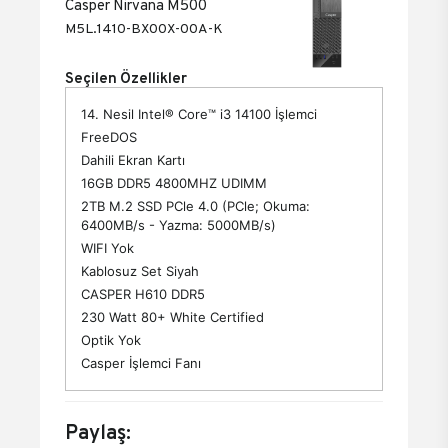
Casper Nirvana M500
M5L.1410-BX00X-00A-K
Seçilen Özellikler
14. Nesil Intel® Core™ i3 14100 İşlemci
FreeDOS
Dahili Ekran Kartı
16GB DDR5 4800MHZ UDIMM
2TB M.2 SSD PCle 4.0 (PCle; Okuma:
6400MB/s - Yazma: 5000MB/s)
WIFI Yok
Kablosuz Set Siyah
CASPER H610 DDR5
230 Watt 80+ White Certified
Optik Yok
Casper İşlemci Fanı
Paylaş: