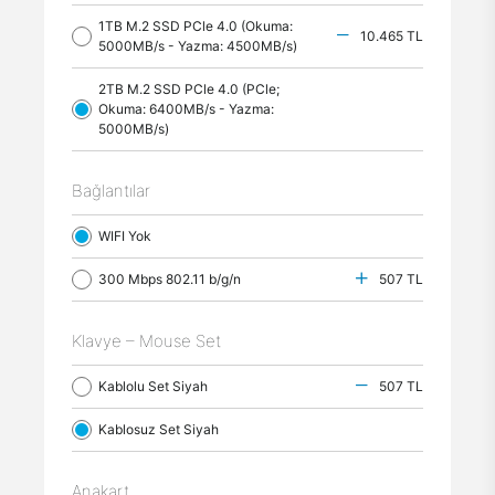
1TB M.2 SSD PCle 4.0 (Okuma:
10.465 TL
5000MB/s - Yazma: 4500MB/s)
2TB M.2 SSD PCle 4.0 (PCle;
Okuma: 6400MB/s - Yazma:
5000MB/s)
Bağlantılar
WIFI Yok
300 Mbps 802.11 b/g/n
507 TL
Klavye – Mouse Set
Kablolu Set Siyah
507 TL
Kablosuz Set Siyah
Anakart