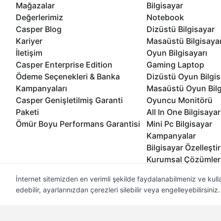
Mağazalar
Bilgisayar
Değerlerimiz
Notebook
Casper Blog
Dizüstü Bilgisayar
Kariyer
Masaüstü Bilgisaya
İletişim
Oyun Bilgisayarı
Casper Enterprise Edition
Gaming Laptop
Ödeme Seçenekleri & Banka
Dizüstü Oyun Bilgis
Kampanyaları
Masaüstü Oyun Bilg
Casper Genişletilmiş Garanti
Oyuncu Monitörü
Paketi
All In One Bilgisayar
Ömür Boyu Performans Garantisi
Mini Pc Bilgisayar
Kampanyalar
Bilgisayar Özelleşti
Kurumsal Çözümler
İnternet sitemizden en verimli şekilde faydalanabilmeniz ve kulla
edebilir, ayarlarınızdan çerezleri silebilir veya engelleyebilirsini
© 2021 - 2026 Casper Bilgisayar Sistemleri A.Ş. Tüm Hakları Sak