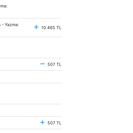
zma:
 - Yazma:
10.465 TL
507 TL
507 TL