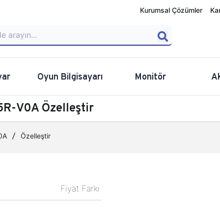
Kurumsal Çözümler
Ka
yar
Oyun Bilgisayarı
Monitör
A
R-V0A Özelleştir
0A
Özelleştir
Fiyat Farkı