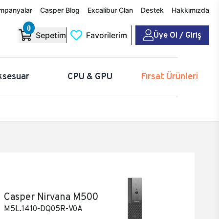
mpanyalar
Casper Blog
Excalibur Clan
Destek
Hakkımızda
0
Üye Ol / Giriş
Sepetim
Favorilerim
ksesuar
CPU & GPU
Fırsat Ürünleri
Casper Nirvana M500
M5L.1410-DQ05R-V0A