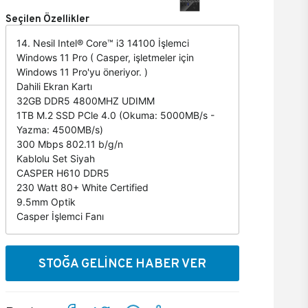
Seçilen Özellikler
14. Nesil Intel® Core™ i3 14100 İşlemci
Windows 11 Pro ( Casper, işletmeler için
Windows 11 Pro'yu öneriyor. )
Dahili Ekran Kartı
32GB DDR5 4800MHZ UDIMM
1TB M.2 SSD PCle 4.0 (Okuma: 5000MB/s -
Yazma: 4500MB/s)
300 Mbps 802.11 b/g/n
Kablolu Set Siyah
CASPER H610 DDR5
230 Watt 80+ White Certified
9.5mm Optik
Casper İşlemci Fanı
STOĞA GELİNCE HABER VER