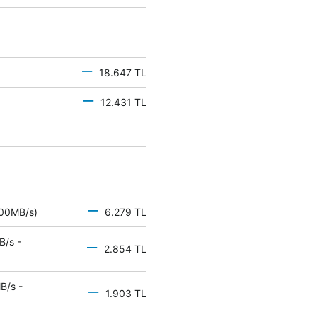
18.647 TL
12.431 TL
 500MB/s)
6.279 TL
B/s -
2.854 TL
B/s -
1.903 TL