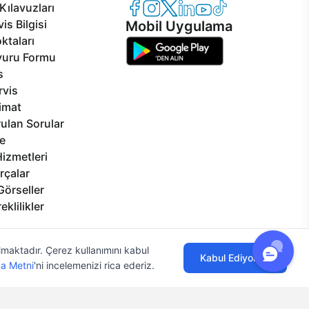
Casper Facebook
Casper Instagram
Casper Twitter
Casper LinkedIn
Casper YouTube
Casper TikTok
Kılavuzları
is Bilgisi
Mobil Uygulama
ktaları
vuru Formu
s
rvis
limat
ulan Sorular
e
izmetleri
rçalar
Görseller
eklilikler
ılmaktadır. Çerez kullanımını kabul
Kabul Ediyorum
a Metni
'ni incelemenizi rica ederiz.
lgi Toplumu Hizmetleri
Mesafeli Satış Sözleşmesi
Aydınlatma Metni