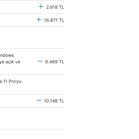
2.918 TL
16.871 TL
Windows
eye açık ve
6.469 TL
s 11 Pro'yu
10.148 TL