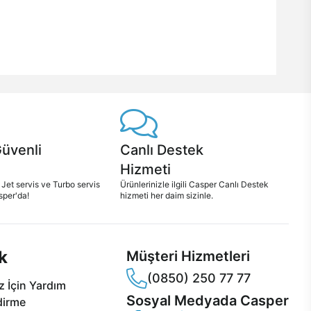
Güvenli
Canlı Destek
Hizmeti
 Jet servis ve Turbo servis
Ürünlerinizle ilgili Casper Canlı Destek
sper'da!
hizmeti her daim sizinle.
k
Müşteri Hizmetleri
(0850) 250 77 77
 İçin Yardım
Sosyal Medyada Casper
dirme