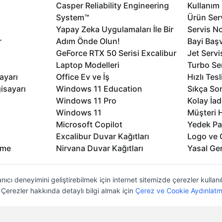
Casper Reliability Engineering
Kullanım 
System™
Ürün Serv
Yapay Zeka Uygulamaları İle Bir
Servis No
r
Adım Önde Olun!
Bayi Baş
GeForce RTX 50 Serisi Excalibur
Jet Servi
Laptop Modelleri
Turbo Se
ayarı
Office Ev ve İş
Hızlı Tes
isayarı
Windows 11 Education
Sıkça Sor
Windows 11 Pro
Kolay İad
Windows 11
Müşteri H
Microsoft Copilot
Yedek Pa
Excalibur Duvar Kağıtları
Logo ve 
rme
Nirvana Duvar Kağıtları
Yasal Ger
nıcı deneyimini geliştirebilmek için internet sitemizde çerezler kullan
z. Çerezler hakkında detaylı bilgi almak için
Çerez ve Cookie Aydınlatm
lıdır
KVKK
Çerez Politikası
Bilgi Güvenliği
Bi